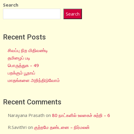
Search
Search
Recent Posts
சிவப்பு நிற மிதிவண்டி
தமிழைப் படி
பொருத்துக – 49
பறக்கும் பூநாய்
மாதங்களை அறிந்திடுவோம்
Recent Comments
Narayana Prasath
on
80 நாட்களில் உலகைச் சுற்றி – 6
R.Savithri
on
குற்றமே தண்டனை – நிர்மலன்