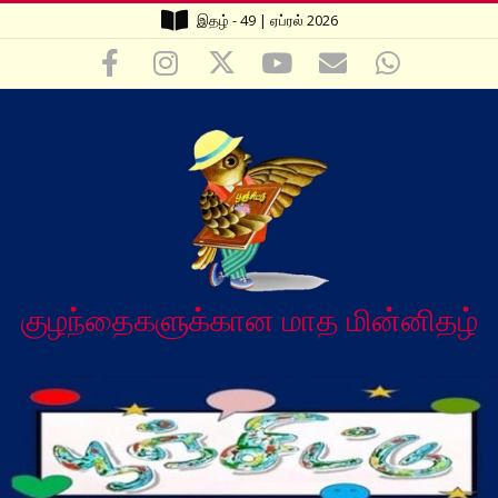
Skip
இதழ் - 49 | ஏப்ரல் 2026
to
content
குழந்தைகளுக்கான மாத மின்னிதழ்