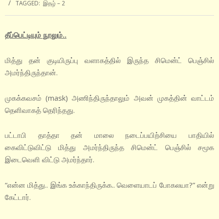
TAGGED:
இதழ் – 2
தீப்பெட்டியும் நூலும்..
மித்து தன் குடியிருப்பு வளாகத்தில் இருந்த சிமென்ட் பெஞ்சில்
அமர்ந்திருந்தான்.
முகக்கவசம் (mask) அணிந்திருந்தாலும் அவன் முகத்தின் வாட்டம்
தெளிவாகத் தெரிந்தது.
பட்டாபி தாத்தா தன் மாலை நடைப்பயிற்சியை பாதியில்
கைவிட்டுவிட்டு மித்து அமர்ந்திருந்த சிமென்ட் பெஞ்சில் சமூக
இடைவெளி விட்டு அமர்ந்தார்.
“என்ன மித்து.. இங்க உக்காந்திருக்க.. வெளையாடப் போகலயா?” என்று
கேட்டார்.