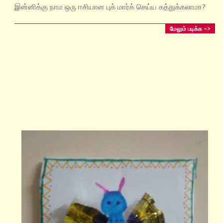
15
இன்னிக்கு நாம ஒரு ஈசியான புக் மார்க் செய்ய கத்துக்கலாமா?
மேலும் படிக்க –>