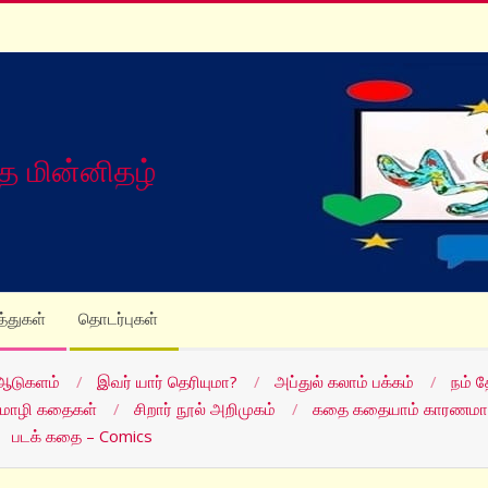
த மின்னிதழ்
த்துகள்
தொடர்புகள்
ஆடுகளம்
இவர் யார் தெரியுமா?
அப்துல் கலாம் பக்கம்
நம் 
மொழி கதைகள்
சிறார் நூல் அறிமுகம்
கதை கதையாம் காரணமா
படக் கதை – Comics