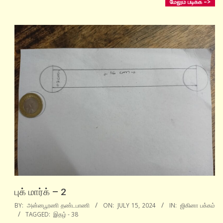
மேலும் படிக்க –>
புக் மார்க் – 2
2024-
BY:
அன்னபூரணி தண்டபாணி
ON:
JULY 15, 2024
IN:
ஜிகினா பக்கம்
TAGGED:
இதழ் - 38
07-