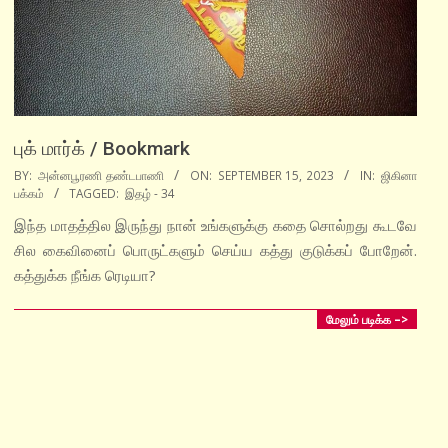
புக் மார்க் / Bookmark
2023-
BY:
அன்னபூரணி தண்டபாணி
ON:
SEPTEMBER 15, 2023
IN:
ஜிகினா
பக்கம்
TAGGED:
இதழ் - 34
09-
15
இந்த மாதத்தில இருந்து நான் உங்களுக்கு கதை சொல்றது கூடவே
சில கைவினைப் பொருட்களும் செய்ய கத்து குடுக்கப் போறேன்.
கத்துக்க நீங்க ரெடியா?
மேலும் படிக்க –>