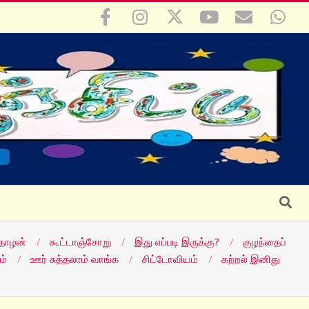
Search
தோழன்
கூட்டாஞ்சோறு
இது எப்படி இருக்கு?
குழந்தைப்
ம்
ஊர் சுத்தலாம் வாங்க
சிட்டோவியம்
கற்றல் இனிது