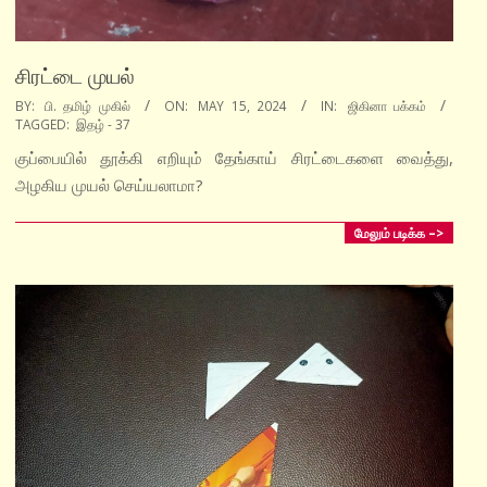
சிரட்டை முயல்
2024-
BY:
பி. தமிழ் முகில்
ON:
MAY 15, 2024
IN:
ஜிகினா பக்கம்
TAGGED:
இதழ் - 37
05-
15
குப்பையில் தூக்கி எறியும் தேங்காய் சிரட்டைகளை வைத்து,
அழகிய முயல் செய்யலாமா?
மேலும் படிக்க –>