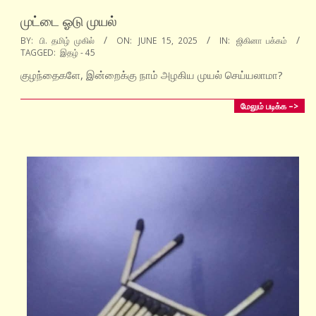
முட்டை ஓடு முயல்
2025-
BY:
பி. தமிழ் முகில்
ON:
JUNE 15, 2025
IN:
ஜிகினா பக்கம்
TAGGED:
இதழ் - 45
06-
15
குழந்தைகளே, இன்றைக்கு நாம் அழகிய முயல் செய்யலாமா?
மேலும் படிக்க –>