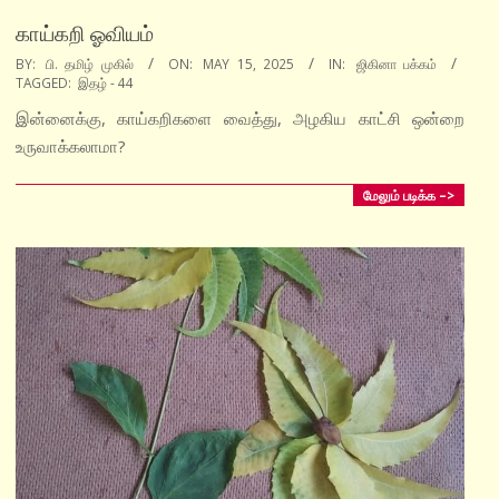
காய்கறி ஓவியம்
2025-
BY:
பி. தமிழ் முகில்
ON:
MAY 15, 2025
IN:
ஜிகினா பக்கம்
TAGGED:
இதழ் - 44
05-
15
இன்னைக்கு, காய்கறிகளை வைத்து, அழகிய காட்சி ஒன்றை
உருவாக்கலாமா?
மேலும் படிக்க –>