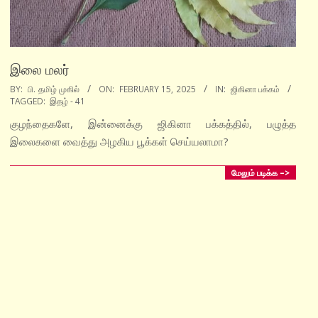
இலை மலர்
2025-
BY:
பி. தமிழ் முகில்
ON:
FEBRUARY 15, 2025
IN:
ஜிகினா பக்கம்
TAGGED:
இதழ் - 41
02-
15
குழந்தைகளே, இன்னைக்கு ஜிகினா பக்கத்தில், பழுத்த
இலைகளை வைத்து அழகிய பூக்கள் செய்யலாமா?
மேலும் படிக்க –>