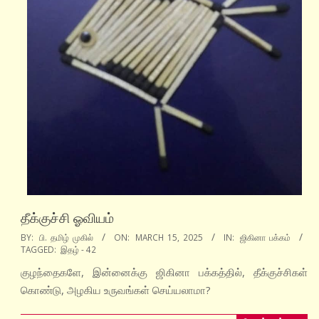
தீக்குச்சி ஓவியம்
2025-
BY:
பி. தமிழ் முகில்
ON:
MARCH 15, 2025
IN:
ஜிகினா பக்கம்
TAGGED:
இதழ் - 42
03-
15
குழந்தைகளே, இன்னைக்கு ஜிகினா பக்கத்தில், தீக்குச்சிகள்
கொண்டு, அழகிய உருவங்கள் செய்யலாமா?