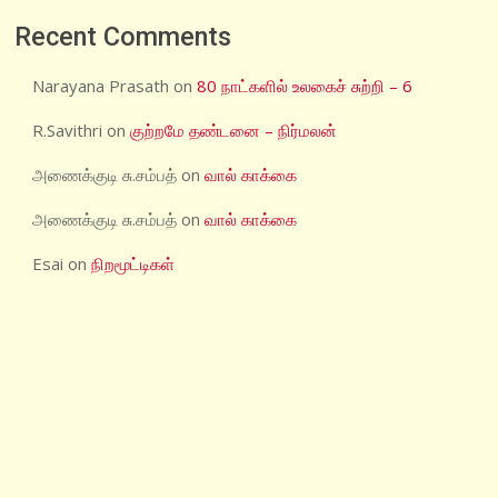
Recent Comments
Narayana Prasath
on
80 நாட்களில் உலகைச் சுற்றி – 6
R.Savithri
on
குற்றமே தண்டனை – நிர்மலன்
அணைக்குடி சு.சம்பத்
on
வால் காக்கை
அணைக்குடி சு.சம்பத்
on
வால் காக்கை
Esai
on
நிறமூட்டிகள்