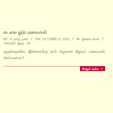
கடலை ஓடு பறவைகள்
2022-
BY:
பி. தமிழ் முகில்
ON:
OCTOBER 15, 2022
IN:
ஜிகினா பக்கம்
TAGGED:
இதழ் - 28
10-
15
குழந்தைகளே, இன்னைக்கு நாம் அழகான ஜோடிப் பறவைகள்
செய்யலாமா?
மேலும் படிக்க –>