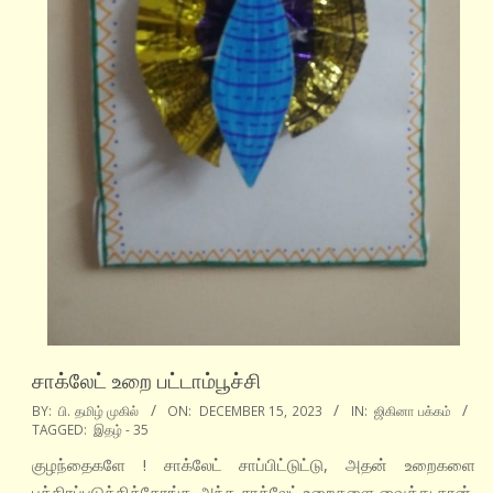
சாக்லேட் உறை பட்டாம்பூச்சி
2023-
BY:
பி. தமிழ் முகில்
ON:
DECEMBER 15, 2023
IN:
ஜிகினா பக்கம்
TAGGED:
இதழ் - 35
12-
15
குழந்தைகளே ! சாக்லேட் சாப்பிட்டுட்டு, அதன் உறைகளை
பத்திரப்படுத்திக்கோங்க. அந்த சாக்லேட் உறைகளை வைத்து தான்,