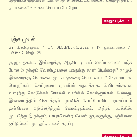
நாம் கைவினைகள் செய்யப் போறோம்.
மேலும் படிக்க –>
பஞ்சு முயல்
2022-
BY:
பி. தமிழ் முகில்
ON:
DECEMBER 6, 2022
IN:
ஜிகினா பக்கம்
TAGGED:
இதழ் - 29
12-
06
குழந்தைகளே, இன்றைக்கு அழகிய முயல் செய்யலாமா? பஞ்சு
போல இருக்கும் வெண்முயலை யாருக்கு தான் பிடிக்காது? நாமும்
இன்றைக்கு வெள்ளை முயல் ஒன்றை செய்யலாமா? தேவையான
பொருட்கள்: செய்முறை: முயலின் உருவத்தை, பெரியவர்களை
வரைந்து கொடுக்கச் சொல்லி வாங்கிக் கொள்ளுங்கள். அல்லது,
இணையத்தில் கிடைக்கும் முயலின் கோட்டோவிய உருவப்படம்
ஒன்றினை அச்செடுத்துக் கொள்ளுங்கள். அந்தப் படத்தில்,
முயலிற்கு இருக்கும், புசுபுசுவென்ற வெண் முடிகளுக்கு, பஞ்சினை
ஒட்டுங்கள். முயலுக்கு, கண் கருப்பு
மேலும் படிக்க –>