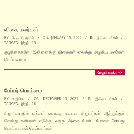
விதை மலர்கள்
2022-
BY:
பி. தமிழ் முகில்
ON:
JANUARY 15, 2022
IN:
ஜிகினா பக்கம்
TAGGED:
இதழ் - 19
01-
15
குழந்தைகளே, இன்னைக்கு விதைகள் வைத்து அழகிய மலர்கள்
செய்யலாமா
மேலும் படிக்க –>
பேப்பர் பொம்மை
2021-
BY:
ராஜிபிரபு
ON:
DECEMBER 15, 2021
IN:
ஜிகினா பக்கம்
TAGGED:
இதழ் - 18
12-
15
சிறு வயதில் எங்கள் வயதை உடைய சிறுவர்கள் ஆற்றுக்குச்
சென்று களிமண் எடுத்து வந்து அதை பேஸ்ட் போலச் செய்து
பொம்மைகள் செய்வார்கள்