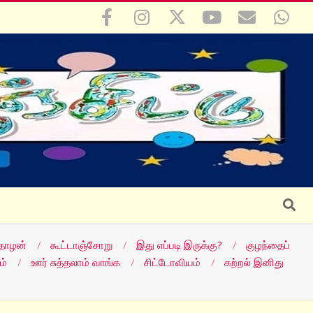
Search
தோழன்
கூட்டாஞ்சோறு
இது எப்படி இருக்கு?
குழந்தைப்
ம்
ஊர் சுத்தலாம் வாங்க
சிட்டோவியம்
கற்றல் இனிது