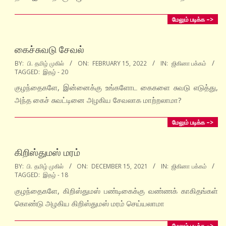
மேலும் படிக்க –>
கைச்சுவடு சேவல்
2022-
BY:
பி. தமிழ் முகில்
ON:
FEBRUARY 15, 2022
IN:
ஜிகினா பக்கம்
TAGGED:
இதழ் - 20
02-
15
குழந்தைகளே, இன்னைக்கு உங்களோட கைகளை சுவடு எடுத்து,
அந்த கைச் சுவட்டினை அழகிய சேவலாக மாற்றலாமா?
மேலும் படிக்க –>
கிறிஸ்துமஸ் மரம்
2021-
BY:
பி. தமிழ் முகில்
ON:
DECEMBER 15, 2021
IN:
ஜிகினா பக்கம்
TAGGED:
இதழ் - 18
12-
15
குழந்தைகளே, கிறிஸ்துமஸ் பண்டிகைக்கு வண்ணக் காகிதங்கள்
கொண்டு அழகிய கிறிஸ்துமஸ் மரம் செய்யலாமா
மேலும் படிக்க –>