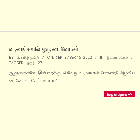
வடிவங்களில் ஒரு டைனோசர்
2022-
BY:
பி. தமிழ் முகில்
ON:
SEPTEMBER 15, 2022
IN:
ஜிகினா பக்கம்
TAGGED:
இதழ் - 27
09-
15
குழந்தைகளே, இன்றைக்கு பல்வேறு வடிவங்கள் கொண்டு அழகிய
டைனோசர் செய்யலாமா?
மேலும் படிக்க –>