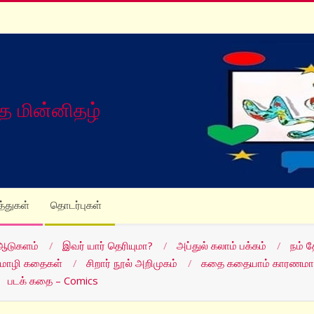
த மின்னிதழ்
த்துகள்
தொடர்புகள்
ஆடுகளம்
இவர் யார் தெரியுமா?
அப்துல் கலாம் பக்கம்
நம் 
மொழி கதைகள்
சிறார் நூல் அறிமுகம்
கதை கதையாம் காரணமா
படக் கதை – Comics