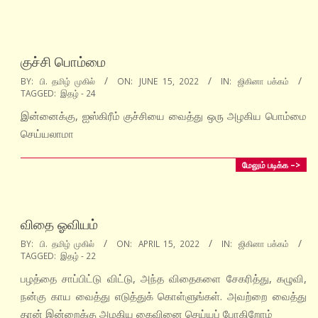
குச்சி பொம்மை
2022-
BY:
பி. தமிழ் முகில்
ON:
JUNE 15, 2022
IN:
ஜிகினா பக்கம்
TAGGED:
இதழ் - 24
06-
15
இன்னைக்கு, ஐஸ்கிரீம் குச்சியை வைத்து ஒரு அழகிய பொம்மை
செய்யலாமா
மேலும் படிக்க –>
விதை ஓவியம்
2022-
BY:
பி. தமிழ் முகில்
ON:
APRIL 15, 2022
IN:
ஜிகினா பக்கம்
TAGGED:
இதழ் - 22
04-
15
பழத்தை சாப்பிட்டு விட்டு, அந்த விதைகளை சேகரித்து, கழுவி,
நன்கு காய வைத்து எடுத்துக் கொள்ளுங்கள். அவற்றை வைத்து
தான் இன்றைக்கு அழகிய கைவினை செய்யப் போகிறோம்