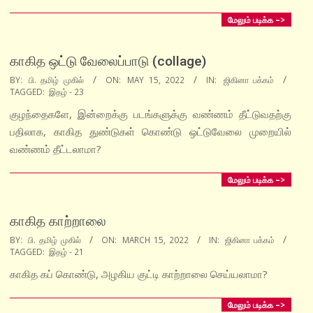
மேலும் படிக்க –>
காகித ஒட்டு வேலைப்பாடு (collage)
2022-
BY:
பி. தமிழ் முகில்
ON:
MAY 15, 2022
IN:
ஜிகினா பக்கம்
TAGGED:
இதழ் - 23
05-
15
குழந்தைகளே, இன்றைக்கு படங்களுக்கு வண்ணம் தீட்டுவதற்கு
பதிலாக, காகித துண்டுகள் கொண்டு ஒட்டுவேலை முறையில்
வண்ணம் தீட்டலாமா?
மேலும் படிக்க –>
காகித காற்றாலை
2022-
BY:
பி. தமிழ் முகில்
ON:
MARCH 15, 2022
IN:
ஜிகினா பக்கம்
TAGGED:
இதழ் - 21
03-
15
காகித கப் கொண்டு, அழகிய குட்டி காற்றாலை செய்யலாமா?
மேலும் படிக்க –>