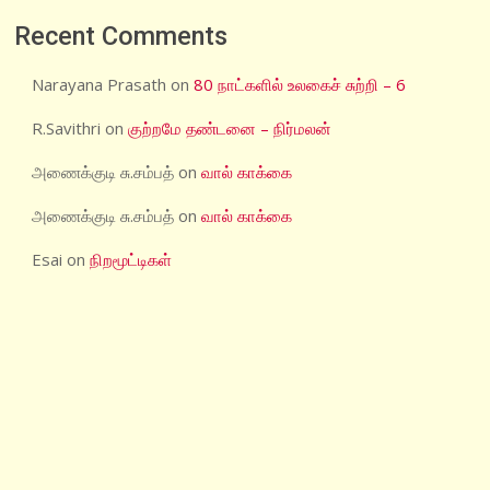
Recent Comments
Narayana Prasath
on
80 நாட்களில் உலகைச் சுற்றி – 6
R.Savithri
on
குற்றமே தண்டனை – நிர்மலன்
அணைக்குடி சு.சம்பத்
on
வால் காக்கை
அணைக்குடி சு.சம்பத்
on
வால் காக்கை
Esai
on
நிறமூட்டிகள்