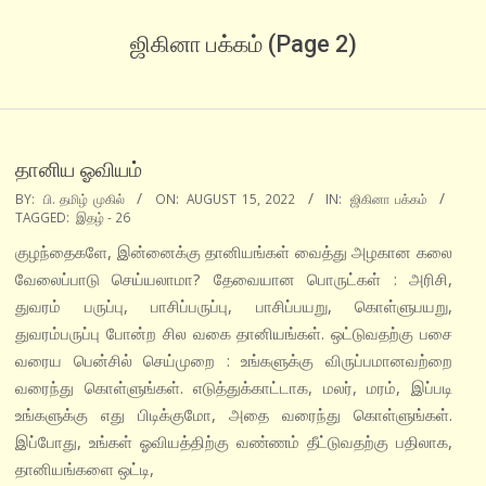
ஜிகினா பக்கம்
(Page 2)
தானிய ஓவியம்
2022-
BY:
பி. தமிழ் முகில்
ON:
AUGUST 15, 2022
IN:
ஜிகினா பக்கம்
TAGGED:
இதழ் - 26
08-
15
குழந்தைகளே, இன்னைக்கு தானியங்கள் வைத்து அழகான கலை
வேலைப்பாடு செய்யலாமா? தேவையான பொருட்கள் : அரிசி,
துவரம் பருப்பு, பாசிப்பருப்பு, பாசிப்பயறு, கொள்ளுபயறு,
துவரம்பருப்பு போன்ற சில வகை தானியங்கள். ஒட்டுவதற்கு பசை
வரைய பென்சில் செய்முறை : உங்களுக்கு விருப்பமானவற்றை
வரைந்து கொள்ளுங்கள். எடுத்துக்காட்டாக, மலர், மரம், இப்படி
உங்களுக்கு எது பிடிக்குமோ, அதை வரைந்து கொள்ளுங்கள்.
இப்போது, உங்கள் ஓவியத்திற்கு வண்ணம் தீட்டுவதற்கு பதிலாக,
தானியங்களை ஒட்டி,