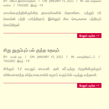
BY:
பிரேமா இரவிச்சந்திரன்
ON:
JANUARY 15, 2022
IN:
ஊர் சுத்தலாம்
வாங்க
TAGGED:
இதழ் - 19
01-
15
மாமல்லபுரத்திலிருக்கிற தாவரங்களில் தொண்டை மற்றும் ஈர்
கொல்லி பற்றி பார்த்தோம். இன்னும் சில செடிகளை பற்றியும்
சொல்றேன்
மேலும் படிக்க –>
சிறு துரும்பும் பல் குத்த உதவும்
2022-
BY:
சுமதி ரகு
ON:
JANUARY 15, 2022
IN:
கதைத்தோட்டம்
TAGGED:
இதழ் - 19
01-
15
சிக்கும் 12 வயதுப் பையன். தன் வீட்டிற்கு அருகிலிருக்கும்
விவேகானந்த வித்யாலயாவில் ஏழாம் வகுப்பில் படித்து வந்தான்.
மேலும் படிக்க –>