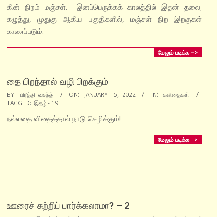
15
கின் நிறம் மஞ்சள். இனப்பெருக்கக் காலத்தில் இதன் தலை,
கழுத்து, முதுகு ஆகிய பகுதிகளில், மஞ்சள் நிற இறகுகள்
காணப்படும்.
மேலும் படிக்க –>
தை பிறந்தால் வழி பிறக்கும்
2022-
BY:
பிரீத்தி வசந்த்
ON:
JANUARY 15, 2022
IN:
கவிதைகள்
TAGGED:
இதழ் - 19
01-
15
நல்லதை விதைத்தால் நாடு செழிக்கும்!
மேலும் படிக்க –>
ஊரைச் சுற்றிப் பார்க்கலாமா? – 2
2022-