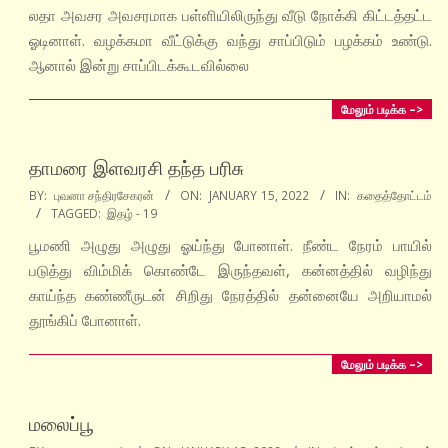
15
லதா அவசர அவசரமாக பள்ளியிலிருந்து வீடு நோக்கி கிட்டத்தட்ட
ஓடினாள். வழக்கமா வீட்டுக்கு வந்து சாப்பிடும் பழக்கம் உண்டு.
ஆனால் இன்று சாப்பிடக்கூடவில்லை
மேலும் படிக்க –>
தாமரை இளவரசி தந்த பரிசு
2022-
BY:
புவனா சந்திரசேகரன்
ON:
JANUARY 15, 2022
IN:
கதைத்தோட்டம்
TAGGED:
இதழ் - 19
01-
15
பூமணி அழுது அழுது ஓய்ந்து போனாள். நீண்ட நேரம் பாயில்
படுத்து விம்மிக் கொண்டே இருந்தவள், கன்னத்தில் வழிந்து
காய்ந்த கண்ணீருடன் சிறிது நேரத்தில் தன்னையே அறியாமல்
தூங்கிப் போனாள்.
மேலும் படிக்க –>
மலைப்பூ
2022-