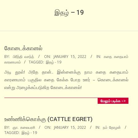
இதழ் – 19
கோடைக்கானல்
2022-
BY:
பிரீத்தி வசந்த்
ON:
JANUARY 15, 2022
IN:
கதை கதையாம்
காரணமாம்
TAGGED:
இதழ் - 19
01-
15
அடி தூள்! அதே தான்.. இன்னைக்கு நாம கதை கதையாம்
காரணமாம் பகுதில கதை கேக்க போற ஊர் – கொடைக்கானல்
என்று அழைக்கப்படுகிற கோடைக்கானல்!
மேலும் படிக்க –>
உண்ணிக்கொக்கு (CATTLE EGRET)
2022-
BY:
ஞா. கலையரசி
ON:
JANUARY 15, 2022
IN:
நம் தோழன்
TAGGED:
இதழ் - 19
01-