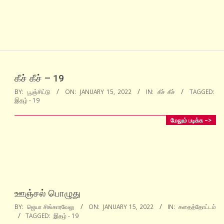
கீச் கீச் – 19
2022-
BY:
பூஞ்சிட்டு
ON:
JANUARY 15, 2022
IN:
கீச் கீச்
TAGGED:
இதழ் - 19
01-
15
மேலும் படிக்க –>
ஊஞ்சல் பொழுது
2022-
BY:
ஜெயா சிங்காரவேலு
ON:
JANUARY 15, 2022
IN:
கதைத்தோட்டம்
TAGGED:
இதழ் - 19
01-