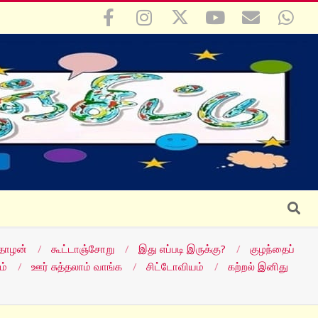
Search
தோழன்
கூட்டாஞ்சோறு
இது எப்படி இருக்கு?
குழந்தைப்
ம்
ஊர் சுத்தலாம் வாங்க
சிட்டோவியம்
கற்றல் இனிது