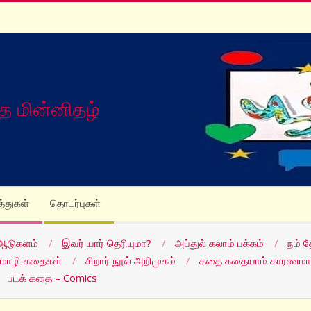
த மின்னிதழ்
த்துகள்
தொடர்புகள்
ஆடுகளம்
இவர் யார் தெரியுமா?
அப்துல் கலாம் பக்கம்
நம் 
மொழி கதைகள்
சிறார் நூல் அறிமுகம்
கதை கதையாம் காரணமா
படக் கதை – Comics