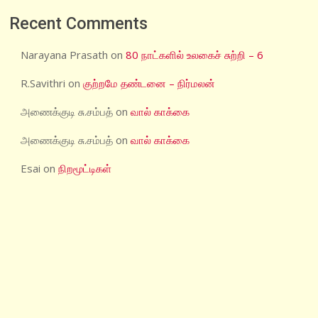
Recent Comments
Narayana Prasath
on
80 நாட்களில் உலகைச் சுற்றி – 6
R.Savithri
on
குற்றமே தண்டனை – நிர்மலன்
அணைக்குடி சு.சம்பத்
on
வால் காக்கை
அணைக்குடி சு.சம்பத்
on
வால் காக்கை
Esai
on
நிறமூட்டிகள்