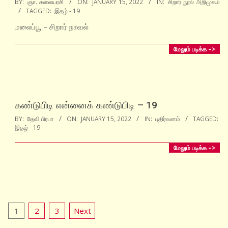
BY:
ஞா. கலையரசி
ON:
JANUARY 15, 2022
IN:
சிறார் நூல் அறிமுகம்
TAGGED:
இதழ் - 19
01-
15
மலைப்பூ – சிறார் நாவல்
மேலும் படிக்க –>
கண்டுபிடி என்னைக் கண்டுபிடி – 19
2022-
BY:
தேவி பிரபா
ON:
JANUARY 15, 2022
IN:
புதிர்வனம்
TAGGED:
இதழ் - 19
01-
15
மேலும் படிக்க –>
Posts
1
2
3
Next
pagination