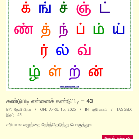
கண்டுபிடி என்னைக் கண்டுபிடி – 43
2025-
BY:
தேவி பிரபா
ON:
APRIL 15, 2025
IN:
புதிர்வனம்
TAGGED:
இதழ் - 43
04-
15
சரியான எழுத்தை தேர்ந்தெடுத்து பொருத்துக
மேலும் படிக்க –>