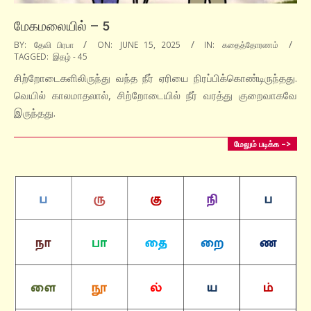
மேகமலையில் – 5
2025-
BY:
தேவி பிரபா
ON:
JUNE 15, 2025
IN:
கதைத்தோரணம்
TAGGED:
இதழ் - 45
06-
15
சிற்றோடைகளிலிருந்து வந்த நீர் ஏரியை நிரப்பிக்கொண்டிருந்தது.
வெயில் காலமாதலால், சிற்றோடையில் நீர் வரத்து குறைவாகவே
இருந்தது.
மேலும் படிக்க –>