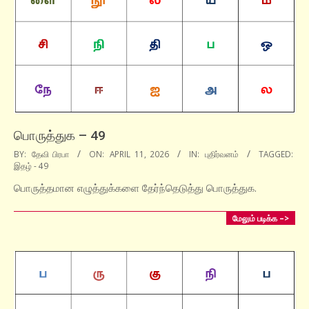
பொருத்துக – 49
2026-
BY:
தேவி பிரபா
ON:
APRIL 11, 2026
IN:
புதிர்வனம்
TAGGED:
இதழ் - 49
04-
11
பொருத்தமான எழுத்துக்களை தேர்ந்தெடுத்து பொருத்துக.
மேலும் படிக்க –>