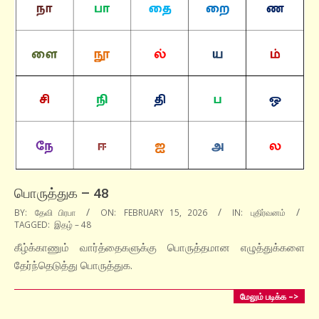
பொருத்துக – 48
2026-
BY:
தேவி பிரபா
ON:
FEBRUARY 15, 2026
IN:
புதிர்வனம்
TAGGED:
இதழ் – 48
02-
15
கீழ்க்காணும் வார்த்தைகளுக்கு பொருத்தமான எழுத்துக்களை
தேர்ந்தெடுத்து பொருத்துக.
மேலும் படிக்க –>