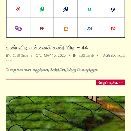
கண்டுபிடி என்னைக் கண்டுபிடி – 44
2025-
BY:
தேவி பிரபா
ON:
MAY 15, 2025
IN:
புதிர்வனம்
TAGGED:
இதழ்
- 44
05-
15
பொருத்தமான எழுத்தை தேர்ந்தெடுத்து பொருத்துக
மேலும் படிக்க –>