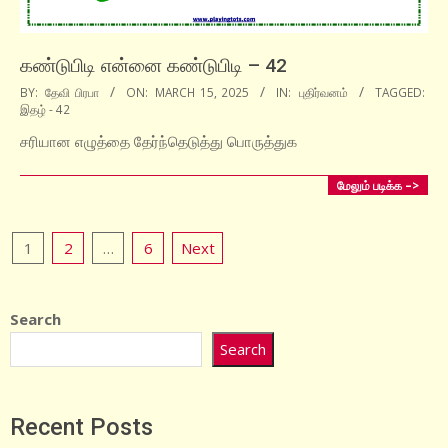
கண்டுபிடி என்னை கண்டுபிடி – 42
2025-
BY:
தேவி பிரபா
ON:
MARCH 15, 2025
IN:
புதிர்வனம்
TAGGED:
இதழ் - 42
03-
15
சரியான எழுத்தை தேர்ந்தெடுத்து பொருத்துக
மேலும் படிக்க –>
Posts
1
2
…
6
Next
pagination
Search
Search
Recent Posts