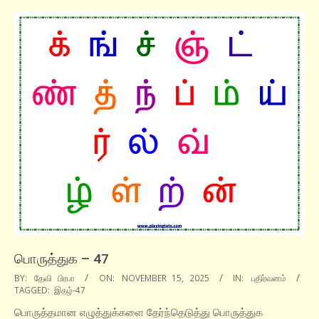
பொருத்துக – 47
2025-
BY:
தேவி பிரபா
ON:
NOVEMBER 15, 2025
IN:
புதிர்வனம்
TAGGED:
இதழ்-47
11-
15
பொருத்தமான எழுத்துக்களை தேர்ந்தெடுத்து பொருத்துக