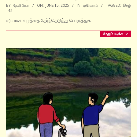
2025-
BY:
தேவி பிரபா
ON:
JUNE 15, 2025
IN:
புதிர்வனம்
TAGGED:
இதழ்
- 45
06-
15
சரியான எழுத்தை தேர்ந்தெடுத்து பொருத்துக
மேலும் படிக்க –>