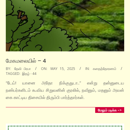
மேகமலையில் – 4
2025-
BY:
தேவி பிரபா
ON:
MAY 15, 2025
IN:
கதைத்தோரணம்
TAGGED:
இதழ் - 44
05-
15
“டேய்! யானை அதோ நிக்குதுடா..” என்று தன்னுடைய
நண்பர்களிடம் கூவிய சிறுவனின் குரலில், நவீனும், மதனும் அவன்
கை காட்டிய திசையில் திரும்பி பார்த்தார்கள்.
மேலும் படிக்க –>