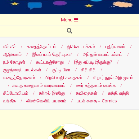
Secondary
Menu
Navigation
Search
Menu
கீச் கீச்
கதைத்தோட்டம்
ஜிகினா பக்கம்
புதிர்வனம்
ஆடுகளம்
இவர் யார் தெரியுமா?
அப்துல் கலாம் பக்கம்
நம் தோழன்
கூட்டாஞ்சோறு
இது எப்படி இருக்கு?
குழந்தைப் பாடல்கள்
குட்டி பீமா
சிரி சிரி
கதைத்தோரணம்
பிறமொழி கதைகள்
சிறார் நூல் அறிமுகம்
கதை கதையாம் காரணமாம்
ஊர் சுத்தலாம் வாங்க
சிட்டோவியம்
கற்றல் இனிது
கவிதைகள்
சுத்தி சுத்தி
வந்தீக
விண்வெளிப் பயணம்
படக் கதை – Comics