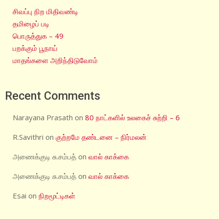
சிவப்பு நிற மிதிவண்டி
தமிழைப் படி
பொருத்துக – 49
பறக்கும் பூநாய்
மாதங்களை அறிந்திடுவோம்
Recent Comments
Narayana Prasath
on
80 நாட்களில் உலகைச் சுற்றி – 6
R.Savithri
on
குற்றமே தண்டனை – நிர்மலன்
அணைக்குடி சு.சம்பத்
on
வால் காக்கை
அணைக்குடி சு.சம்பத்
on
வால் காக்கை
Esai
on
நிறமூட்டிகள்