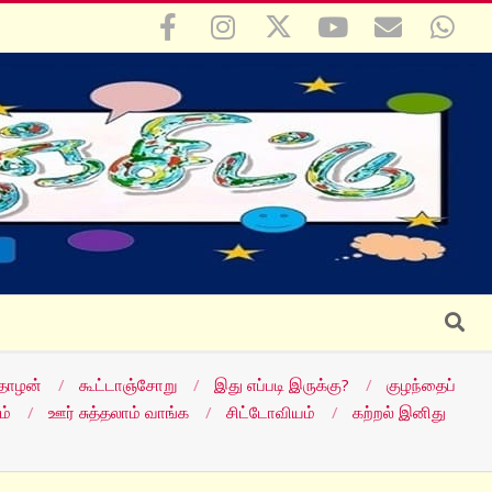
Search
தோழன்
கூட்டாஞ்சோறு
இது எப்படி இருக்கு?
குழந்தைப்
ம்
ஊர் சுத்தலாம் வாங்க
சிட்டோவியம்
கற்றல் இனிது