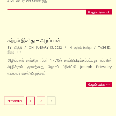
விகடன் பரிசை வென்றது
மேலும் படிக்க –>
கற்றல் இனிது – அழிப்பான்
2022-
BY:
கீர்த்தி
ON:
JANUARY 15, 2022
IN:
கற்றல் இனிது
TAGGED:
இதழ் - 19
01-
15
அழிப்பான் என்கிற ரப்பர் 1770ல் கண்டுபிடிக்கப்பட்டது. ரப்பரின்
அழிக்கும் குணத்தை, ஜோசப் ப்ரிஸ்ட்லி Joseph Priestley
என்பவர் கண்டுபிடித்தார்
மேலும் படிக்க –>
Posts
Previous
1
2
3
pagination