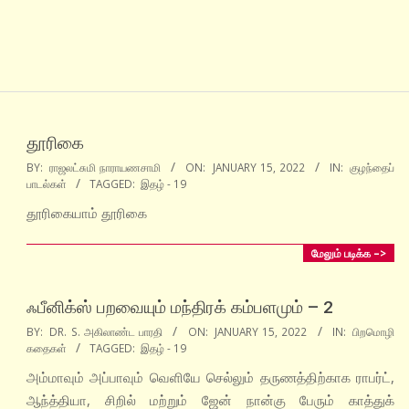
தூரிகை
2022-
BY:
ராஜலட்சுமி நாராயணசாமி
ON:
JANUARY 15, 2022
IN:
குழந்தைப்
பாடல்கள்
TAGGED:
இதழ் - 19
01-
15
தூரிகையாம் தூரிகை
மேலும் படிக்க –>
ஃபீனிக்ஸ் பறவையும் மந்திரக் கம்பளமும் – 2
2022-
BY:
DR. S. அகிலாண்ட பாரதி
ON:
JANUARY 15, 2022
IN:
பிறமொழி
கதைகள்
TAGGED:
இதழ் - 19
01-
15
அம்மாவும் அப்பாவும் வெளியே செல்லும் தருணத்திற்காக ராபர்ட்,
ஆந்த்தியா, சிறில் மற்றும் ஜேன் நான்கு பேரும் காத்துக்