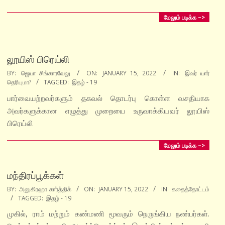
மேலும் படிக்க –>
லூயிஸ் பிரெய்லி
2022-
BY:
ஜெயா சிங்காரவேலு
ON:
JANUARY 15, 2022
IN:
இவர் யார்
தெரியுமா?
TAGGED:
இதழ் - 19
01-
15
பார்வையற்றவர்களும் தகவல் தொடர்பு கொள்ள வசதியாக
அவர்களுக்கான எழுத்து முறையை உருவாக்கியவர் லூயிஸ்
பிரெய்லி
மேலும் படிக்க –>
மந்திரப்பூக்கள்
2022-
BY:
அனுகிரஹா கார்த்திக்
ON:
JANUARY 15, 2022
IN:
கதைத்தோட்டம்
TAGGED:
இதழ் - 19
01-
15
முகில், ராம் மற்றும் கண்மணி மூவரும் நெருங்கிய நண்பர்கள்.