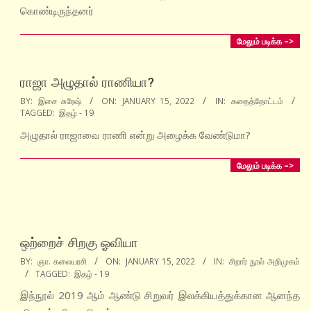
கொண்டிருந்தனர்
மேலும் படிக்க –>
ராஜா அழுதால் ராணியா?
2022-
BY:
இசை சுரேஷ்
ON:
JANUARY 15, 2022
IN:
கதைத்தோட்டம்
TAGGED:
இதழ் - 19
01-
15
அழுதால் ராஜாவை ராணி என்று அழைக்க வேண்டுமா?
மேலும் படிக்க –>
ஒற்றைச் சிறகு ஓவியா
2022-
BY:
ஞா. கலையரசி
ON:
JANUARY 15, 2022
IN:
சிறார் நூல் அறிமுகம்
TAGGED:
இதழ் - 19
01-
15
இந்நூல் 2019 ஆம் ஆண்டு சிறுவர் இலக்கியத்துக்கான ஆனந்த