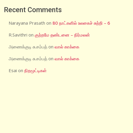
Recent Comments
Narayana Prasath
on
80 நாட்களில் உலகைச் சுற்றி – 6
R.Savithri
on
குற்றமே தண்டனை – நிர்மலன்
அணைக்குடி சு.சம்பத்
on
வால் காக்கை
அணைக்குடி சு.சம்பத்
on
வால் காக்கை
Esai
on
நிறமூட்டிகள்