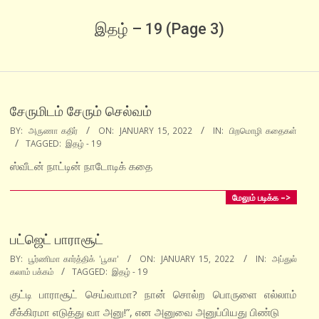
இதழ் – 19
(Page 3)
சேருமிடம் சேரும் செல்வம்
2022-
BY:
அருணா கதிர்
ON:
JANUARY 15, 2022
IN:
பிறமொழி கதைகள்
TAGGED:
இதழ் - 19
01-
15
ஸ்வீடன் நாட்டின் நாடோடிக் கதை
மேலும் படிக்க –>
பட்ஜெட் பாராசூட்
2022-
BY:
பூர்ணிமா கார்த்திக் 'பூகா'
ON:
JANUARY 15, 2022
IN:
அப்துல்
கலாம் பக்கம்
TAGGED:
இதழ் - 19
01-
15
குட்டி பாராசூட் செய்வாமா? நான் சொல்ற பொருளை எல்லாம்
சீக்கிரமா எடுத்து வா அனு!”, என அனுவை அனுப்பியது பிண்டு