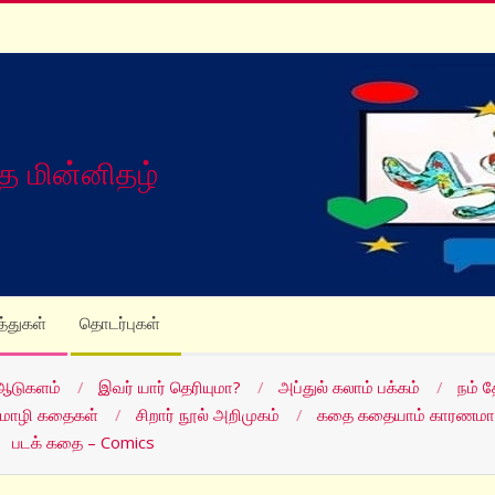
த மின்னிதழ்
த்துகள்
தொடர்புகள்
ஆடுகளம்
இவர் யார் தெரியுமா?
அப்துல் கலாம் பக்கம்
நம் 
மொழி கதைகள்
சிறார் நூல் அறிமுகம்
கதை கதையாம் காரணமா
படக் கதை – Comics