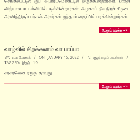
செங்கல்பட்டில் ரூபி அபார்ட்மெண்ட்டில் இருக்கின்றார்கள், பாரதி
வித்யாலயா பள்ளியில் படிக்கின்றார்கள். அழகாய் நீல நிறச் சீருடை
அணிந்திருப்பார்கள். அவர்கள் ஐந்தாம் வகுப்பில் படிக்கின்றார்கள்.
மேலும் படிக்க –>
வாழ்வில் சிறக்கலாம் வா பாப்பா
2022-
BY:
உமா மோகன்
ON:
JANUARY 15, 2022
IN:
குழந்தைப் பாடல்கள்
TAGGED:
இதழ் - 19
01-
15
சரசரவென ஏறுது தாவுது
மேலும் படிக்க –>