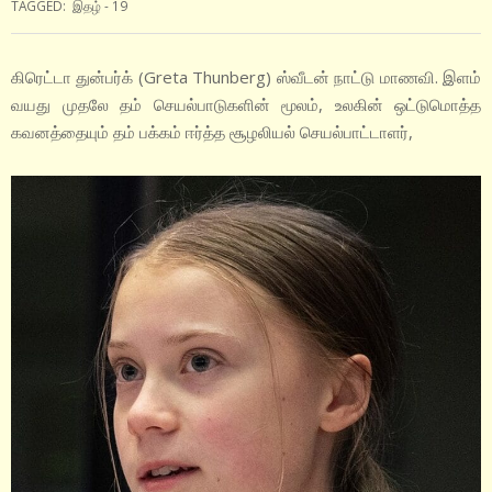
TAGGED:
இதழ் - 19
கிரெட்டா துன்பர்க் (Greta Thunberg) ஸ்வீடன் நாட்டு மாணவி. இளம்
வயது முதலே தம் செயல்பாடுகளின் மூலம், உலகின் ஒட்டுமொத்த
கவனத்தையும் தம் பக்கம் ஈர்த்த சூழலியல் செயல்பாட்டாளர்,