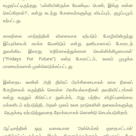
எழுதப்பட்டிருந்தது. ‘பள்ளியிலிருக்க வேண்டிய பெண், இங்கு என்ன
செய்கிறாள்?’, என்று கடந்து போனவர்களுக்கு வியப்பும், குழப்பமும்
ஏற்பட்டது.
காலநிலை மாற்றத்தின் விளைவாக ஏற்படும் பேரழிவிலிருந்து
இப்புவியைக் காக்க வேண்டும் என்று தனியாளாகப் போராடத்
துவங்கிய இவரது ‘எதிர்காலத்துக்கான வெள்ளிக்கிழமைகள்’
(“Fridays For Future”) என்ற போராட்டம், உலகம் முழுக்க
மாணவர்களால் முன்னெடுக்கப்பட்டது.
இன்றைய உலகின் அதி தீவிரப் பிரச்சினையாகக் கால நிலைப்
பேரழிவைக் கருத்தில் கொள்ள அரசியல்வாதிகள் தவறிவிட்டார்கள்
என்று கருதும் கிரெட்டா துன்பர்க், அது பற்றிய விழிப்புணர்வை
மக்களிடம் ஏற்படுத்தி, அதன் மூலம் உலக நாடுகளின் தலைவர்களுக்கு
நெருக்கடி ஏற்படுத்துவதை நோக்கமாகக் கொண்டு செயல்படுகிறார்.
ஆட்டிசத்தின் ஒரு வகையான ‘அஸ்பெர்கர் குறைபாட்டால்’
பாதிக்கப்பட்டிருக்கும் இவர், நினைத்தவற்றைச் சரியாகப் பேச