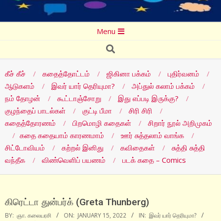
Secondary
Menu
Navigation
Search
Menu
கீச் கீச்
கதைத்தோட்டம்
ஜிகினா பக்கம்
புதிர்வனம்
ஆடுகளம்
இவர் யார் தெரியுமா?
அப்துல் கலாம் பக்கம்
நம் தோழன்
கூட்டாஞ்சோறு
இது எப்படி இருக்கு?
குழந்தைப் பாடல்கள்
குட்டி பீமா
சிரி சிரி
கதைத்தோரணம்
பிறமொழி கதைகள்
சிறார் நூல் அறிமுகம்
கதை கதையாம் காரணமாம்
ஊர் சுத்தலாம் வாங்க
சிட்டோவியம்
கற்றல் இனிது
கவிதைகள்
சுத்தி சுத்தி
வந்தீக
விண்வெளிப் பயணம்
படக் கதை – Comics
கிரெட்டா துன்பர்க் (Greta Thunberg)
BY:
ஞா. கலையரசி
ON:
JANUARY 15, 2022
IN:
இவர் யார் தெரியுமா?