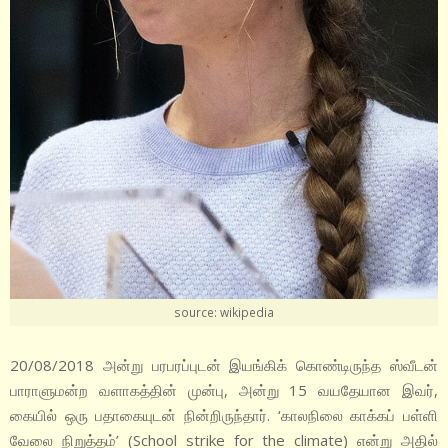
source: wikipedia
20/08/2018 அன்று பரபரப்புடன் இயங்கிக் கொண்டிருந்த ஸ்வீடன்
பாராளுமன்ற வளாகத்தின் முன்பு, அன்று 15 வயதேயான இவர்,
கையில் ஒரு பதாகையுடன் நின்றிருந்தார். ‘காலநிலை காக்கப் பள்ளி
வேலை நிறுத்தம்’ (School strike for the climate) என்று அதில்