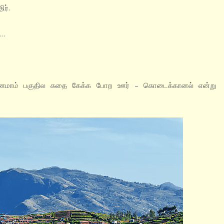
ிர்.
ு…
ணமாம் பகுதில கதை கேக்க போற ஊர் – கொடைக்கானல் என்று