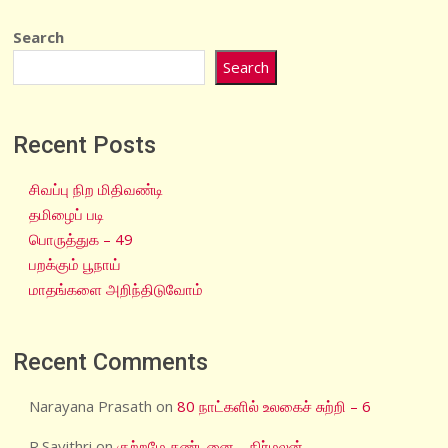
Search
Search
Recent Posts
சிவப்பு நிற மிதிவண்டி
தமிழைப் படி
பொருத்துக – 49
பறக்கும் பூநாய்
மாதங்களை அறிந்திடுவோம்
Recent Comments
Narayana Prasath
on
80 நாட்களில் உலகைச் சுற்றி – 6
R.Savithri
on
குற்றமே தண்டனை – நிர்மலன்