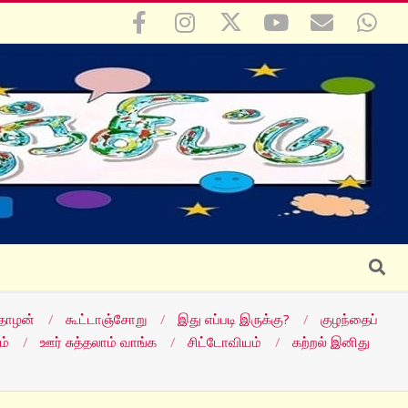
Search
தோழன்
கூட்டாஞ்சோறு
இது எப்படி இருக்கு?
குழந்தைப்
ம்
ஊர் சுத்தலாம் வாங்க
சிட்டோவியம்
கற்றல் இனிது