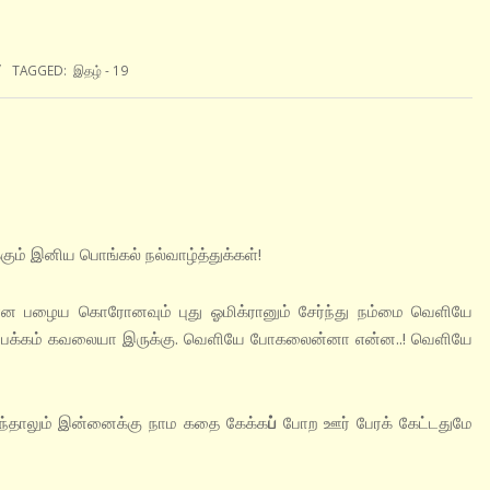
TAGGED:
இதழ் - 19
கும் இனிய பொங்கல் நல்வாழ்த்துக்கள்!
ன பழைய கொரோனவும் புது ஓமிக்ரானும் சேர்ந்து நம்மை வெளியே
 ஒரு பக்கம் கவலையா இருக்கு. வெளியே போகலைன்னா என்ன..! வெளியே
ருந்தாலும் இன்னைக்கு நாம கதை கேக்க
ப்
போற ஊர் பேரக் கேட்டதுமே