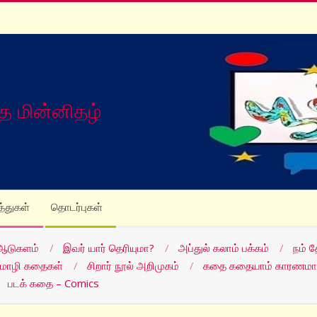
த மின்னிதழ்
த்துகள்
தொடர்புகள்
ஆடுகளம்
இவர் யார் தெரியுமா?
அப்துல் கலாம் பக்கம்
நம் 
மொழி கதைகள்
சிறார் நூல் அறிமுகம்
கதை கதையாம் காரணமா
படக் கதை – Comics