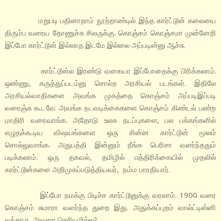
மறுபடி பதினாறாம் நூற்றாண்டில் இந்த கார்ட்டூன் கலையை
திரும்ப வரைய தோணுச்சு சிலருக்கு. கொஞ்சம் கொஞ்சமா முன்னேறி
இப்போ கார்ட்டூன் இல்லாத இடமே இல்லை அப்படின்னு ஆச்சு.
கார்ட்டூன்ல இரண்டு வகையா இப்போதைக்கு பிரிக்கலாம்.
ஒண்ணு, கருத்துப்படம்னு சொல்ற அரசியல் படங்கள். இதிலே
அரசியல்வாதிகளை அவங்க முகத்தை கொஞ்சம் அப்படிஇப்படி
வரைஞ்சு கூடவே அவங்க நடவடிக்கைகளை கொஞ்சம் கிண்டல் பண்ற
மாதிரி வரைவாங்க. அதோடு உலக நடப்புகளை, பல பக்கங்களில்
எழுதக்கூடிய விஷயங்களை ஒரு சின்ன கார்ட்டூன் மூலம்
சொல்லுவாங்க. அதுபத்தி இன்னும் நீங்க பெரிசா வளர்ந்ததும்
படிக்கலாம். ஒரு தகவல், தமிழில் பத்திரிக்கையில் முதலில்
கார்ட்டூன்களை அறிமுகப்படுத்தியவர், நம்ம பாரதியார்.
இப்போ நமக்கு பிடிச்ச கார்ட்டூனுக்கு வரலாம். 1900 வரை
கொஞ்சம் சுமாரா வளர்ந்த துறை இது. அதுக்கப்புறம் வால்ட்டிஸ்னி
வந்தாரு. அவரை தெரியுமில்ல?