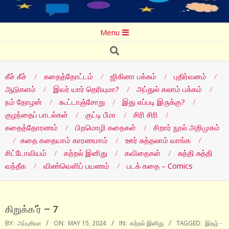
Secondary
Menu
Navigation
Search
Menu
கீச் கீச்
கதைத்தோட்டம்
ஜிகினா பக்கம்
புதிர்வனம்
ஆடுகளம்
இவர் யார் தெரியுமா?
அப்துல் கலாம் பக்கம்
நம் தோழன்
கூட்டாஞ்சோறு
இது எப்படி இருக்கு?
குழந்தைப் பாடல்கள்
குட்டி பீமா
சிரி சிரி
கதைத்தோரணம்
பிறமொழி கதைகள்
சிறார் நூல் அறிமுகம்
கதை கதையாம் காரணமாம்
ஊர் சுத்தலாம் வாங்க
சிட்டோவியம்
கற்றல் இனிது
கவிதைகள்
சுத்தி சுத்தி
வந்தீக
விண்வெளிப் பயணம்
படக் கதை – Comics
கிறுக்க’ர் – 7
BY:
அப்புசிவா
ON:
MAY 15, 2024
IN:
கற்றல் இனிது
TAGGED:
இதழ் -