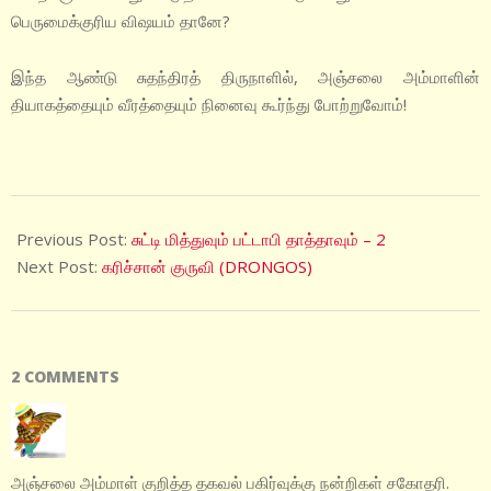
பெருமைக்குரிய விஷயம் தானே?
இந்த ஆண்டு சுதந்திரத் திருநாளில், அஞ்சலை அம்மாளின்
தியாகத்தையும் வீரத்தையும் நினைவு கூர்ந்து போற்றுவோம்!
2020-
08-
Previous Post:
சுட்டி மித்துவும் பட்டாபி தாத்தாவும் – 2
15
Next Post:
கரிச்சான் குருவி (DRONGOS)
2 COMMENTS
அஞ்சலை அம்மாள் குறித்த தகவல் பகிர்வுக்கு நன்றிகள் சகோதரி.