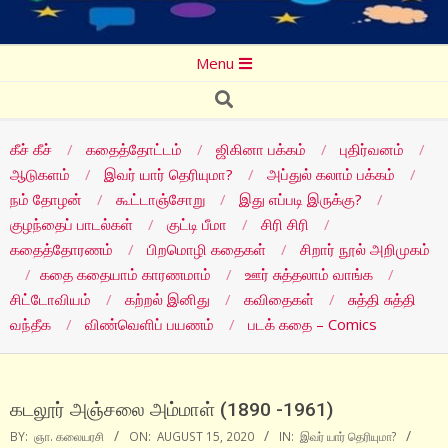
Secondary
Menu
Navigation
Search
Menu
கீச் கீச்
கதைத்தோட்டம்
ஜிகினா பக்கம்
புதிர்வனம்
ஆடுகளம்
இவர் யார் தெரியுமா?
அப்துல் கலாம் பக்கம்
நம் தோழன்
கூட்டாஞ்சோறு
இது எப்படி இருக்கு?
குழந்தைப் பாடல்கள்
குட்டி பீமா
சிரி சிரி
கதைத்தோரணம்
பிறமொழி கதைகள்
சிறார் நூல் அறிமுகம்
கதை கதையாம் காரணமாம்
ஊர் சுத்தலாம் வாங்க
சிட்டோவியம்
கற்றல் இனிது
கவிதைகள்
சுத்தி சுத்தி
வந்தீக
விண்வெளிப் பயணம்
படக் கதை – Comics
கடலூர் அஞ்சலை அம்மாள் (1890 -1961)
BY:
ஞா. கலையரசி
ON:
AUGUST 15, 2020
IN:
இவர் யார் தெரியுமா?