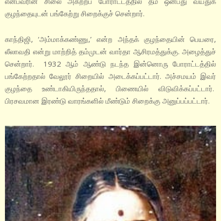
என்பவரின் சிலை அகற்றப் போராட்டத்தில் தம் ஒன்பது வயதுக்
குழந்தையுடன் பங்கேற்று சிறைக்குச் சென்றார்.
காந்திஜி, ‘அம்மாக்கண்ணு,’ என்ற அந்தக் குழந்தையின் பெயரை,
லீலாவதி என்று மாற்றித் தம்முடன் வார்தா ஆசிரமத்துக்கு. அழைத்துச்
சென்றார். 1932 ஆம் ஆண்டு நடந்த இன்னொரு போராட்டத்தில்
பங்கேற்றதால் வேலூர் சிறையில் அடைக்கப்பட்டார். அச்சமயம் இவர்
குழந்தை உண்டாகியிருந்ததால், பிணையில் விடுவிக்கப்பட்டார்.
பிரசவமான இரண்டு வாரங்களில் மீண்டும் சிறைக்கு அனுப்பப்பட்டார்.