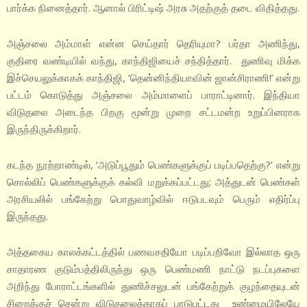
பார்க்க நினைத்தார். ஆனால் பிரிட்டிஷ் அரசு அதற்குத் தடை விதித்தது.
அஞ்சலை அம்மாள் என்ன செய்தார் தெரியுமா? பர்தா அணிந்து,
குதிரை வண்டியில் வந்து, காந்திஜியைச் சந்தித்தார். துணிவு மிக்க
இச்செயலுக்காகக் காந்திஜி, ‘தென்னிந்தியாவின் ஜான்சிராணி!’ என்று
பட்டம் கொடுத்து அஞ்சலை அம்மாளைப் பாராட்டினார். இந்தியா
விடுதலை அடைந்த பிறகு மூன்று முறை சட்டமன்ற உறுப்பினராக
இருந்திருக்கிறார்.
கடந்த நூற்றாண்டில், ‘அடுப்பூதும் பெண்களுக்குப் படிப்பதெற்கு?’ என்று
சொல்லிப் பெண்களுக்குக் கல்வி மறுக்கப்பட்டது; அத்துடன் பெண்கள்
அரசியலில் பங்கேற்று பொதுவாழ்வில் ஈடுபடவும் பெரும் எதிர்ப்பு
இருந்தது.
அத்தகைய காலக்கட்டத்தில் பணவசதியோ படிப்பறிவோ இல்லாத ஒரு
சாதாரண குடும்பத்திலிருந்து ஒரு பெண்மணி நாட்டு நடப்புகளை
அறிந்து போராட்டங்களில் துணிச்சலுடன் பங்கேற்றுக் குழந்தையுடன்
சிறைக்குச் சென்று விடுதலைக்காகப் பாடுபட்டது உண்மையிலேயே