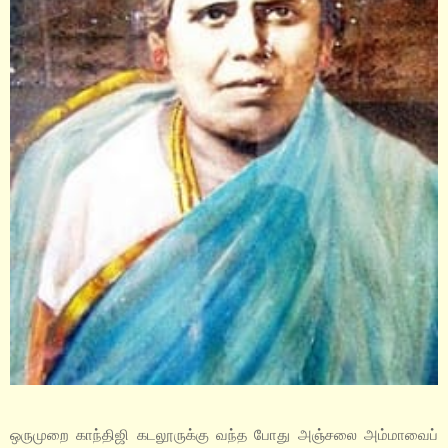
ஒருமுறை காந்திஜி கடலூருக்கு வந்த போது அஞ்சலை அம்மாவைப்