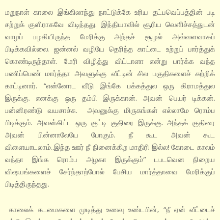
மறுநாள் காலை இங்கிலாந்து நாட்டுக்கே உரிய தட்பவெப்பத்தின் படி
சற்றுக் குளிராகவே விடிந்தது. இந்தியாவில் சூரிய வெளிச்சத்துடன்
வாழப் பழகியிருந்த மேரிக்கு அந்தச் சூழல் அவ்வளவாகப்
பிடிக்கவில்லை. ஜன்னல் வழியே தெரிந்த காட்டை உற்றுப் பார்த்துக்
கொண்டிருந்தாள். மேரி விழித்து விட்டாளா என்று பார்க்க வந்த
பணிப்பெண் மார்த்தா அவளுக்கு வீட்டின் சில பகுதிகளைச் சுற்றிக்
காட்டினார். “என்னோட வீடு இங்கே பக்கத்துல ஒரு கிராமத்துல
இருக்கு. எனக்கு ஒரு தம்பி இருக்கான். அவன் பெயர் டிக்கன்.
பன்னிரண்டு வயசாச்சு‌. அவனுக்கு மிருகங்கள் எல்லாமே ரொம்ப
பிடிக்கும். அவன்கிட்ட ஒரு குட்டி குதிரை இருக்கு. அந்தக் குதிரை
அவன் பின்னாலேயே போகும். நீ கூட அவன் கூட
விளையாடலாம்..இந்த ஊர் நீ நினைக்கிற மாதிரி இல்ல! கோடை காலம்
வந்தா இங்க ரொம்ப அழகா இருக்கும்” டபடவென நிறைய
விஷயங்களைச் சேர்ந்தாற்போல் பேசிய மார்த்தாவை மேரிக்குப்
பிடித்திருந்தது.
காலைக் கடமைகளை முடித்து உணவு உண்டபின், “நீ ஏன் வீட்டைச்