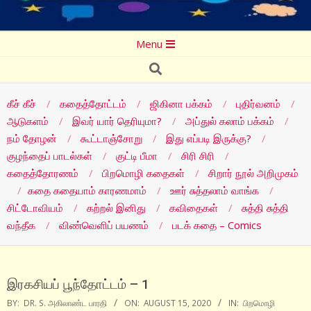
Secondary
Menu
Navigation
Search
Menu
கீச் கீச்
கதைத்தோட்டம்
ஜிகினா பக்கம்
புதிர்வனம்
ஆடுகளம்
இவர் யார் தெரியுமா?
அப்துல் கலாம் பக்கம்
நம் தோழன்
கூட்டாஞ்சோறு
இது எப்படி இருக்கு?
குழந்தைப் பாடல்கள்
குட்டி பீமா
சிரி சிரி
கதைத்தோரணம்
பிறமொழி கதைகள்
சிறார் நூல் அறிமுகம்
கதை கதையாம் காரணமாம்
ஊர் சுத்தலாம் வாங்க
சிட்டோவியம்
கற்றல் இனிது
கவிதைகள்
சுத்தி சுத்தி
வந்தீக
விண்வெளிப் பயணம்
படக் கதை – Comics
இரகசியப் பூந்தோட்டம் – 1
BY:
DR. S. அகிலாண்ட பாரதி
ON:
AUGUST 15, 2020
IN:
பிறமொழி