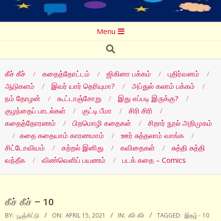
Secondary
Menu
Navigation
Search
Menu
கீச் கீச்
கதைத்தோட்டம்
ஜிகினா பக்கம்
புதிர்வனம்
ஆடுகளம்
இவர் யார் தெரியுமா?
அப்துல் கலாம் பக்கம்
நம் தோழன்
கூட்டாஞ்சோறு
இது எப்படி இருக்கு?
குழந்தைப் பாடல்கள்
குட்டி பீமா
சிரி சிரி
கதைத்தோரணம்
பிறமொழி கதைகள்
சிறார் நூல் அறிமுகம்
கதை கதையாம் காரணமாம்
ஊர் சுத்தலாம் வாங்க
சிட்டோவியம்
கற்றல் இனிது
கவிதைகள்
சுத்தி சுத்தி
வந்தீக
விண்வெளிப் பயணம்
படக் கதை – Comics
கீச் கீச் – 10
BY:
பூஞ்சிட்டு
ON:
APRIL 15, 2021
IN:
கீச் கீச்
TAGGED:
இதழ் - 10