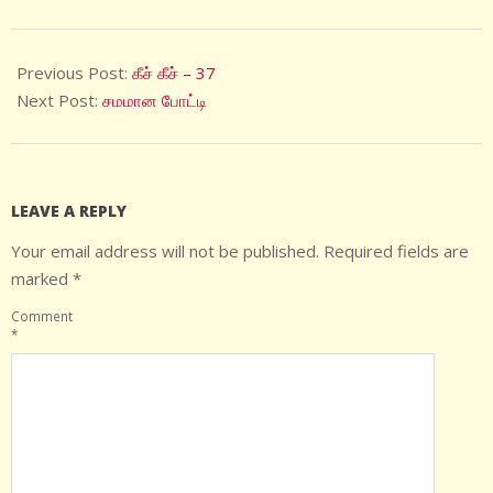
2024-
07-
Previous Post:
கீச் கீச் – 37
15
Next Post:
சமமான போட்டி
LEAVE A REPLY
Your email address will not be published.
Required fields are
marked
*
Comment
*