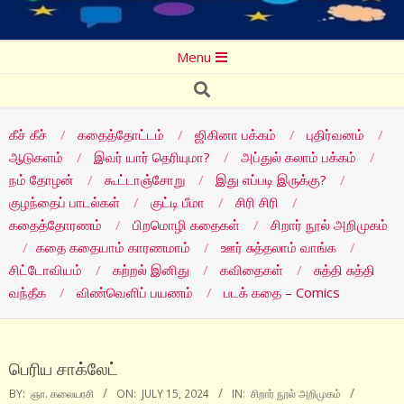
Secondary
Menu
Navigation
Search
Menu
கீச் கீச்
கதைத்தோட்டம்
ஜிகினா பக்கம்
புதிர்வனம்
ஆடுகளம்
இவர் யார் தெரியுமா?
அப்துல் கலாம் பக்கம்
நம் தோழன்
கூட்டாஞ்சோறு
இது எப்படி இருக்கு?
குழந்தைப் பாடல்கள்
குட்டி பீமா
சிரி சிரி
கதைத்தோரணம்
பிறமொழி கதைகள்
சிறார் நூல் அறிமுகம்
கதை கதையாம் காரணமாம்
ஊர் சுத்தலாம் வாங்க
சிட்டோவியம்
கற்றல் இனிது
கவிதைகள்
சுத்தி சுத்தி
வந்தீக
விண்வெளிப் பயணம்
படக் கதை – Comics
பெரிய சாக்லேட்
BY:
ஞா. கலையரசி
ON:
JULY 15, 2024
IN:
சிறார் நூல் அறிமுகம்