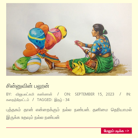
சின்னுவின் பலூன்
2023-
BY:
விஜயலட்சுமி கண்ணன்
ON:
SEPTEMBER 15, 2023
IN:
கதைத்தோட்டம்
TAGGED:
இதழ் - 34
09-
15
புத்தகம் தான் என்றைக்கும் நல்ல நண்பன். தனிமை தெரியாமல்
இருக்க உதவும் நல்ல நண்பன்
மேலும் படிக்க –>