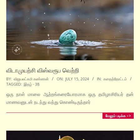
விடாமுயற்சி விஸ்வரூப வெற்றி
2024-
BY:
விஜயலட்சுமி கண்ணன்
ON:
JULY 15, 2024
IN:
கதைத்தோட்டம்
TAGGED:
இதழ் - 38
07-
15
ஒரு நாள் மாலை ஆற்றங்கரையோரமாக ஒரு தமிழாசிரியர் தன்
மாணவனுடன் நடந்து வந்து கொண்டிருந்தார்
மேலும் படிக்க –>