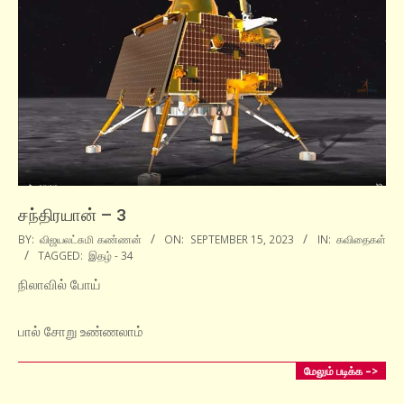
சந்திரயான் – 3
2023-
BY:
விஜயலட்சுமி கண்ணன்
ON:
SEPTEMBER 15, 2023
IN:
கவிதைகள்
TAGGED:
இதழ் - 34
09-
15
நிலாவில் போய்
பால் சோறு உண்ணலாம்
மேலும் படிக்க –>