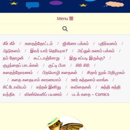
Secondary
Menu
Navigation
Search
Menu
கீச் கீச்
கதைத்தோட்டம்
ஜிகினா பக்கம்
புதிர்வனம்
ஆடுகளம்
இவர் யார் தெரியுமா?
அப்துல் கலாம் பக்கம்
நம் தோழன்
கூட்டாஞ்சோறு
இது எப்படி இருக்கு?
குழந்தைப் பாடல்கள்
குட்டி பீமா
சிரி சிரி
கதைத்தோரணம்
பிறமொழி கதைகள்
சிறார் நூல் அறிமுகம்
கதை கதையாம் காரணமாம்
ஊர் சுத்தலாம் வாங்க
சிட்டோவியம்
கற்றல் இனிது
கவிதைகள்
சுத்தி சுத்தி
வந்தீக
விண்வெளிப் பயணம்
படக் கதை – Comics