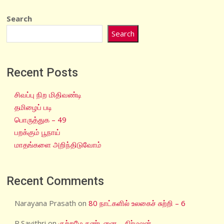
Search
Search
Recent Posts
சிவப்பு நிற மிதிவண்டி
தமிழைப் படி
பொருத்துக – 49
பறக்கும் பூநாய்
மாதங்களை அறிந்திடுவோம்
Recent Comments
Narayana Prasath
on
80 நாட்களில் உலகைச் சுற்றி – 6
R.Savithri
on
குற்றமே தண்டனை – நிர்மலன்