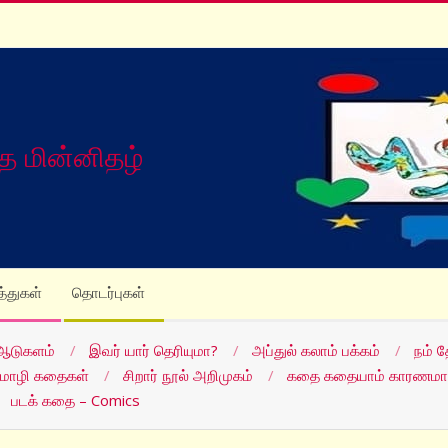
த மின்னிதழ்
த்துகள்
தொடர்புகள்
ஆடுகளம்
இவர் யார் தெரியுமா?
அப்துல் கலாம் பக்கம்
நம் 
மொழி கதைகள்
சிறார் நூல் அறிமுகம்
கதை கதையாம் காரணமா
படக் கதை – Comics