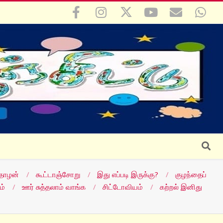
Search
தோழன்
கூட்டாஞ்சோறு
இது எப்படி இருக்கு?
குழந்தைப்
ம்
ஊர் சுத்தலாம் வாங்க
சிட்டோவியம்
கற்றல் இனிது