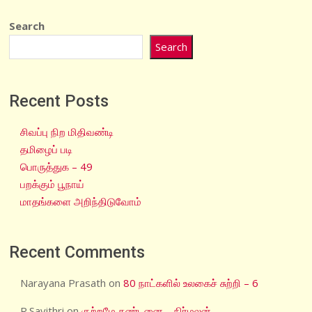
Search
Search
Recent Posts
சிவப்பு நிற மிதிவண்டி
தமிழைப் படி
பொருத்துக – 49
பறக்கும் பூநாய்
மாதங்களை அறிந்திடுவோம்
Recent Comments
Narayana Prasath
on
80 நாட்களில் உலகைச் சுற்றி – 6
R.Savithri
on
குற்றமே தண்டனை – நிர்மலன்