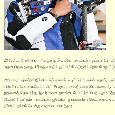
2013ஆம் ஆண்டு பள்ளிகளுக்கு இடையே நடைபெற்ற துப்பாக்கிச் சுட
அதன் பிறகு தனது 15வது வயதில் துப்பாக்கி சுடுதலில் ஆர்வம் ஏற்பட்டு த
2017ஆம் ஆண்டு இந்திய துப்பாக்கிச் சுடும் வீரர் ககன் நராங், துப
பயிற்சியளிக்க ‘புராஜெக்ட் லீப்’ (Project Leap) என்ற திட்டத்தை ஆர
இதனைத் தொடர்ந்து இவர் ககன் நராங்கிடம் பயிற்சி பெற ஆரம்பித்
ஆண்டு சிட்னியில் நடைபெற்ற ஜூனியர் துப்பாக்கிச் சுடுதல் உலகக் கோப்
தங்கப் பதக்கம் வென்று சாதனை படைத்தார்.