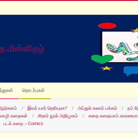
த மின்னிதழ்
த்துகள்
தொடர்புகள்
ஆடுகளம்
இவர் யார் தெரியுமா?
அப்துல் கலாம் பக்கம்
நம் 
மொழி கதைகள்
சிறார் நூல் அறிமுகம்
கதை கதையாம் காரணமா
படக் கதை – Comics