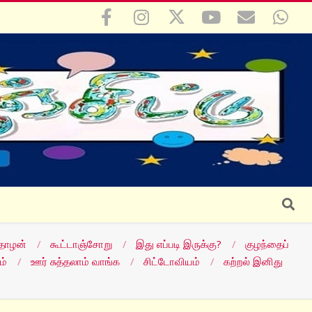
Search
தோழன்
கூட்டாஞ்சோறு
இது எப்படி இருக்கு?
குழந்தைப்
ம்
ஊர் சுத்தலாம் வாங்க
சிட்டோவியம்
கற்றல் இனிது