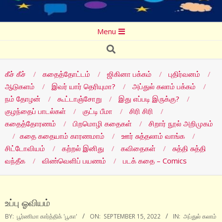
Secondary
Menu
Navigation
Search
Menu
கீச் கீச்
கதைத்தோட்டம்
ஜிகினா பக்கம்
புதிர்வனம்
ஆடுகளம்
இவர் யார் தெரியுமா?
அப்துல் கலாம் பக்கம்
நம் தோழன்
கூட்டாஞ்சோறு
இது எப்படி இருக்கு?
குழந்தைப் பாடல்கள்
குட்டி பீமா
சிரி சிரி
கதைத்தோரணம்
பிறமொழி கதைகள்
சிறார் நூல் அறிமுகம்
கதை கதையாம் காரணமாம்
ஊர் சுத்தலாம் வாங்க
சிட்டோவியம்
கற்றல் இனிது
கவிதைகள்
சுத்தி சுத்தி
வந்தீக
விண்வெளிப் பயணம்
படக் கதை – Comics
உப்பு ஓவியம்
BY:
பூர்ணிமா கார்த்திக் 'பூகா'
ON:
SEPTEMBER 15, 2022
IN:
அப்துல் கலாம்