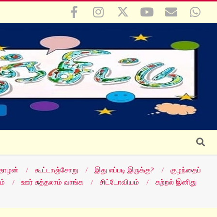
Search
தோழன்
கூட்டாஞ்சோறு
இது எப்படி இருக்கு?
குழந்தைப்
ம்
ஊர் சுத்தலாம் வாங்க
சிட்டோவியம்
கற்றல் இனிது