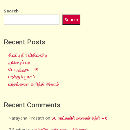
Search
Search
Recent Posts
சிவப்பு நிற மிதிவண்டி
தமிழைப் படி
பொருத்துக – 49
பறக்கும் பூநாய்
மாதங்களை அறிந்திடுவோம்
Recent Comments
Narayana Prasath
on
80 நாட்களில் உலகைச் சுற்றி – 6
R.Savithri
on
குற்றமே தண்டனை – நிர்மலன்