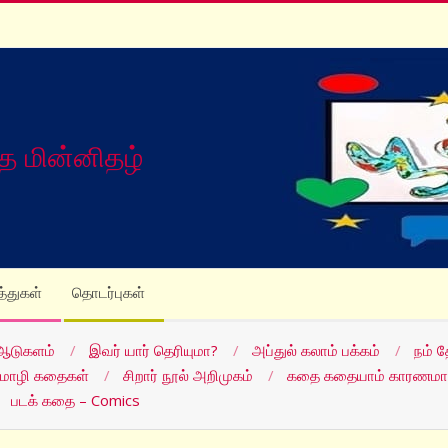
த மின்னிதழ்
த்துகள்
தொடர்புகள்
ஆடுகளம்
இவர் யார் தெரியுமா?
அப்துல் கலாம் பக்கம்
நம் 
மொழி கதைகள்
சிறார் நூல் அறிமுகம்
கதை கதையாம் காரணமா
படக் கதை – Comics