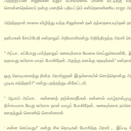
அதற்குப்பின் சினுங்கன் ஏதும் பேசவில்லை. மாலை வீட்டிற்கு வ
சொன்னதெல்லாம் நன்கு மனதில் பதியட்டும் என்றெனண்ணிய ராஜா 
அடுத்தநாள் காலை விழித்து வந்த சினுங்கன் தன் தந்தையையும்‌தன் தாயைய
தன்‌மகன் சோம்பேறி என்றாலும் அறிவாளி‌என்று அறிந்திருந்த அரசர் ரொ
” அப்பா.. எப்போது பார்த்தாலும் உணவுக்காக வேலை செய்துகொண்டே இர
ஏதாவது உயிராக மாறப் போகிறேன். அதற்கு எனக்கு உதவுங்கள்” என்றான
ஒரு நொடி‌மலைத்து நின்ற அரசர்ஜதன் இருக்கையில் சொத்தொன்று அமர,
முடிவு எடுத்தார்?” என்று பதற்றத்துடன்‌கேட்டார்.
” ஆமாம் அம்மா.. என்னைத் தடுக்காதீர்கள். என்னால் வாழ்நாள்‌மு
நிச்சயமாக வேறு உயிராக தான் வாழப் போகிறேன்.. உணவுக்காக நாளெல
உதைத்துக் கொண்டு சொன்னான்.
‘ என்ன செய்வது?’ என்று சில நொடிகள் யோசித்த அரசர் , இப்படி ச