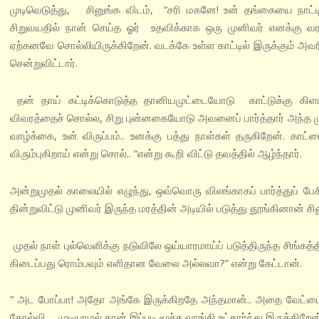
முடிவெடுத்து, சினுங்க விடம், “சரி மகனே! உன் தங்கையை நாட்ட
சிறுவயதில் நான் செய்த ஓர் உதவிக்காக ஒரு முனிவர் எனக்கு வரம
ஏற்கனவே சொல்லியிருக்கிறேன். வடக்கே உள்ள காட்டில் இருக்கும் அவ
சென்றுவிட்டார்.
தன் தாய் கட்டிக்கொடுத்த தானிய‌முட்டையோடு காட்டுக்கு கிளம்பி
விவரத்தைச் சொல்ல, சிறு புன்னகையோடு அவனைப் பார்த்தார் அந்த முன
வாழ்க்கை, உன் விருப்பம்.. உனக்கு பத்து நாள்கள் தருகிறேன். காட்ட
விரும்புகிறாய் என்று சொல்.. “என்று கூறி விட்டு தவத்தில் ஆழ்ந்தார்.
அன்றுமுதல் காலையில் எழுந்து, ஒவ்வொரு விலங்காகப் பார்த்துப் பே
தின்றுவிட்டு முனிவர் இருந்த மரத்தின் அடியில் படுத்து தூங்கினான் சி
முதல் நாள் புல்வெளிக்கு நடுவிலே ஒய்யாரமாய்ப் படுத்திருந்த சிங்கத்
கிடைப்பது ரொம்பவும் எளிதான வேலை அல்லவா?” என்று கேட்டான்.
” அட போப்பா! அதோ அங்கே இருக்கிறதே அந்தமான்.. அதை வேட்டையாட 
தோல்வி.. முடியாமல் தான் இப்படி மூச்சு வாங்கி உட்கார்ந்து இருக்கிறேன்,” 