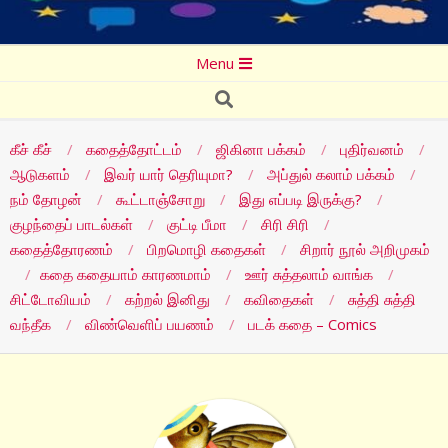
Secondary
Menu
Navigation
Search
Menu
கீச் கீச்
கதைத்தோட்டம்
ஜிகினா பக்கம்
புதிர்வனம்
ஆடுகளம்
இவர் யார் தெரியுமா?
அப்துல் கலாம் பக்கம்
நம் தோழன்
கூட்டாஞ்சோறு
இது எப்படி இருக்கு?
குழந்தைப் பாடல்கள்
குட்டி பீமா
சிரி சிரி
கதைத்தோரணம்
பிறமொழி கதைகள்
சிறார் நூல் அறிமுகம்
கதை கதையாம் காரணமாம்
ஊர் சுத்தலாம் வாங்க
சிட்டோவியம்
கற்றல் இனிது
கவிதைகள்
சுத்தி சுத்தி
வந்தீக
விண்வெளிப் பயணம்
படக் கதை – Comics