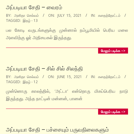
அப்படியா சேதி – வைரம்
2021-
BY:
அனிதா செல்வம்
ON:
JULY 15, 2021
IN:
கதைத்தோட்டம்
TAGGED:
இதழ் - 13
07-
15
பல கோடி வருடங்களுக்கு முன்னால் நம்‌பூமியில் பெரிய மலை
அளவிற்கு ஓர் அதிசயகல் இருந்தது.
மேலும் படிக்க –>
அப்படியா சேதி – சில் சில் சிலந்தி
2021-
BY:
அனிதா செல்வம்
ON:
JUNE 15, 2021
IN:
கதைத்தோட்டம்
TAGGED:
இதழ் - 12
06-
15
முன்னொரு காலத்தில், ‘அட்டா’ என்றொரு மிகப்பெரிய நாடு
இருந்தது. அந்த நாட்டின்‌ மன்னன், பானன்
மேலும் படிக்க –>
அப்படியா சேதி – பச்சையும் பருவநிலைகளும்