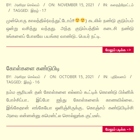
2021-
BY:
அனிதா செல்வம்
ON:
NOVEMBER 15, 2021
IN:
கதைத்தோட்டம்
TAGGED:
இதழ் - 17
11-
15
முன்பொரு காலத்தில்(வந்துட்டோம்!!
) கடலில் நண்டு குடும்பம்
ஒன்று வசித்து வந்தது. அந்த குடும்பத்தில் கடைசி நண்டு
உங்களைப் போலவே பயங்கர வாண்டு.. பெயர் நட்டி.
மேலும் படிக்க –>
கோள்களை கண்டுபிடி
2021-
BY:
அனிதா செல்வம்
ON:
OCTOBER 15, 2021
IN:
புதிர்வனம்
TAGGED:
இதழ் - 16
10-
15
நம்ம சூரியன் தன் கோள்களை எல்லாம் கூட்டிக் கொண்டு பிக்னிக்
போச்சிப்பா.. இப்போ ஐந்து கோள்களைக் காணவில்லை..
இங்கேதான் எங்கேயோ ஒளிஞ்சிருக்கு.. கொஞ்சம் கண்டுபிடிச்சி
அவை என்னன்னு கமென்ட்ல சொல்லுங்க குட்டீஸ்..
மேலும் படிக்க –>