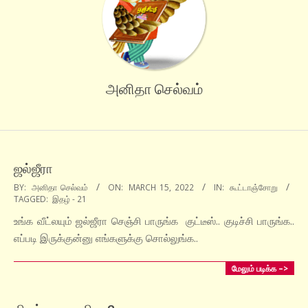
அனிதா செல்வம்
ஜல்ஜீரா
2022-
BY:
அனிதா செல்வம்
ON:
MARCH 15, 2022
IN:
கூட்டாஞ்சோறு
TAGGED:
இதழ் - 21
03-
15
உங்க வீட்லயும் ஜல்ஜீரா செஞ்சி பாருங்க குட்டீஸ்.. குடிச்சி பாருங்க..
எப்படி இருக்குன்னு எங்களுக்கு சொல்லுங்க..
மேலும் படிக்க –>