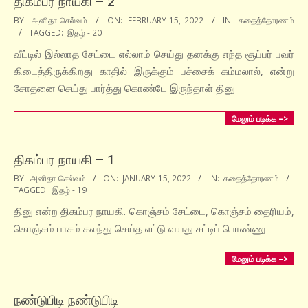
திகம்பர நாயகி – 2
2022-
BY:
அனிதா செல்வம்
ON:
FEBRUARY 15, 2022
IN:
கதைத்தோரணம்
TAGGED:
இதழ் - 20
02-
15
வீட்டில் இல்லாத சேட்டை எல்லாம் செய்து தனக்கு எந்த சூப்பர் பவர்
கிடைத்திருக்கிறது காதில் இருக்கும் பச்சைக் கம்மலால், என்று
சோதனை செய்து பார்த்து கொண்டே இருந்தாள் தினு‌
மேலும் படிக்க –>
திகம்பர நாயகி – 1
2022-
BY:
அனிதா செல்வம்
ON:
JANUARY 15, 2022
IN:
கதைத்தோரணம்
TAGGED:
இதழ் - 19
01-
15
தினு என்ற திகம்பர நாயகி. கொஞ்சம் சேட்டை, கொஞ்சம் தைரியம்,
கொஞ்சம் பாசம் கலந்து செய்த எட்டு வயது சுட்டிப் பொண்ணு
மேலும் படிக்க –>
நண்டுபிடி நண்டுபிடி