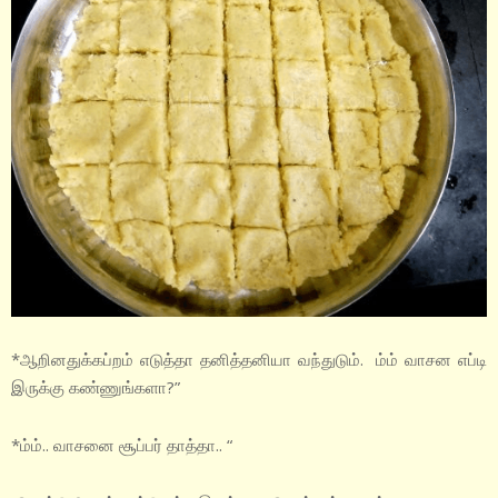
*ஆறினதுக்கப்றம் எடுத்தா தனித்தனியா வந்துடும். ம்ம் வாசன எப்டி
இருக்கு கண்ணுங்களா?”
*ம்ம்.. வாசனை சூப்பர் தாத்தா.. “