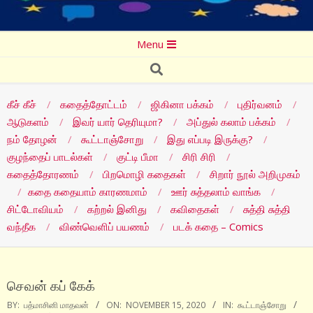
Secondary
Menu
Navigation
Search
Menu
கீச் கீச்
கதைத்தோட்டம்
ஜிகினா பக்கம்
புதிர்வனம்
ஆடுகளம்
இவர் யார் தெரியுமா?
அப்துல் கலாம் பக்கம்
நம் தோழன்
கூட்டாஞ்சோறு
இது எப்படி இருக்கு?
குழந்தைப் பாடல்கள்
குட்டி பீமா
சிரி சிரி
கதைத்தோரணம்
பிறமொழி கதைகள்
சிறார் நூல் அறிமுகம்
கதை கதையாம் காரணமாம்
ஊர் சுத்தலாம் வாங்க
சிட்டோவியம்
கற்றல் இனிது
கவிதைகள்
சுத்தி சுத்தி
வந்தீக
விண்வெளிப் பயணம்
படக் கதை – Comics
செவன் கப் கேக்
BY:
பத்மாசினி மாதவன்
ON:
NOVEMBER 15, 2020
IN:
கூட்டாஞ்சோறு