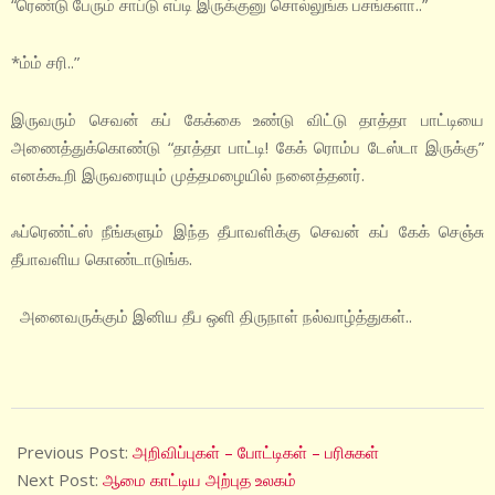
“ரெண்டு பேரும் சாப்டு எப்டி இருக்குனு சொல்லுங்க பசங்களா..”
*ம்ம் சரி..”
இருவரும் செவன் கப் கேக்கை உண்டு விட்டு தாத்தா பாட்டியை
அணைத்துக்கொண்டு “தாத்தா பாட்டி! கேக் ரொம்ப டேஸ்டா இருக்கு”
எனக்கூறி இருவரையும் முத்தமழையில் நனைத்தனர்.
ஃப்ரெண்ட்ஸ் நீங்களும் இந்த தீபாவளிக்கு செவன் கப் கேக் செஞ்சு
தீபாவளிய கொண்டாடுங்க.
அனைவருக்கும் இனிய தீப ஒளி திருநாள் நல்வாழ்த்துகள்..
2020-
11-
Previous Post:
அறிவிப்புகள் – போட்டிகள் – பரிசுகள்
15
Next Post:
ஆமை காட்டிய அற்புத உலகம்