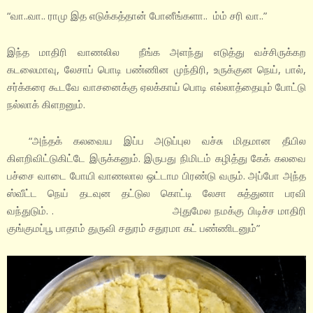
“வா..வா.. ராமு இத எடுக்கத்தான் போனீங்களா.. ம்ம் சரி வா..”
இந்த மாதிரி வாணலில நீங்க அளந்து எடுத்து வச்சிருக்கற
கடலைமாவு, லேசாப் பொடி பண்ணின முந்திரி, உருக்குன நெய், பால்,
சர்க்கரை கூடவே வாசனைக்கு ஏலக்காய் பொடி எல்லாத்தையும் போட்டு
நல்லாக் கிளறனும்.
“அந்தக் கலவைய இப்ப அடுப்புல வச்சு மிதமான தீயில
கிளறிவிட்டுகிட்டே இருக்கனும். இருபது நிமிடம் கழித்து கேக் கலவை
பச்சை வாடை போயி வாணலால ஒட்டாம பிரண்டு வரும். அப்போ அந்த
ஸ்வீட்ட நெய் தடவுன தட்டுல கொட்டி லேசா சுத்துனா பரவி
வந்துடும். . அதுமேல நமக்கு பிடிச்ச மாதிரி
குங்குமப்பூ பாதாம் துருவி சதுரம் சதுரமா கட் பண்ணிடனும்”