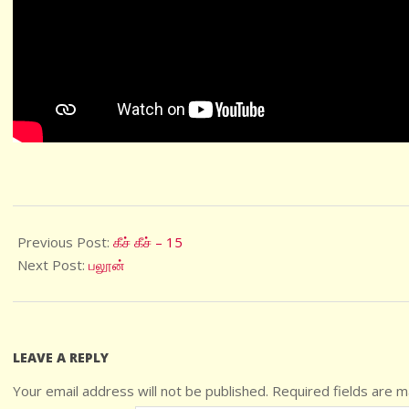
2021-
09-
Previous Post:
கீச் கீச் – 15
16
Next Post:
பலூன்
LEAVE A REPLY
Your email address will not be published.
Required fields are 