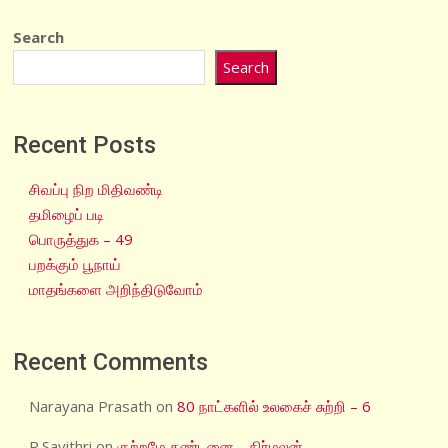
Search
Search
Recent Posts
சிவப்பு நிற மிதிவண்டி
தமிழைப் படி
பொருத்துக – 49
பறக்கும் பூநாய்
மாதங்களை அறிந்திடுவோம்
Recent Comments
Narayana Prasath
on
80 நாட்களில் உலகைச் சுற்றி – 6
R.Savithri
on
குற்றமே தண்டனை – நிர்மலன்