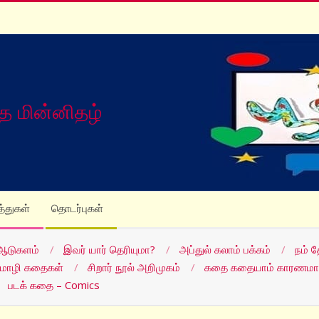
த மின்னிதழ்
த்துகள்
தொடர்புகள்
ஆடுகளம்
இவர் யார் தெரியுமா?
அப்துல் கலாம் பக்கம்
நம் 
மொழி கதைகள்
சிறார் நூல் அறிமுகம்
கதை கதையாம் காரணமா
படக் கதை – Comics