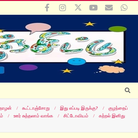
Search
தோழன்
கூட்டாஞ்சோறு
இது எப்படி இருக்கு?
குழந்தைப்
ம்
ஊர் சுத்தலாம் வாங்க
சிட்டோவியம்
கற்றல் இனிது