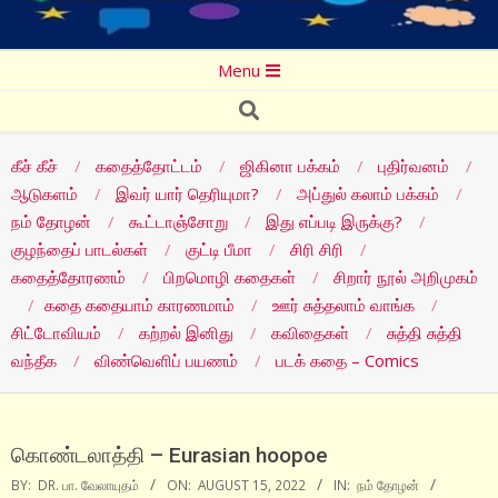
Secondary
Menu
Navigation
Search
Menu
கீச் கீச்
கதைத்தோட்டம்
ஜிகினா பக்கம்
புதிர்வனம்
ஆடுகளம்
இவர் யார் தெரியுமா?
அப்துல் கலாம் பக்கம்
நம் தோழன்
கூட்டாஞ்சோறு
இது எப்படி இருக்கு?
குழந்தைப் பாடல்கள்
குட்டி பீமா
சிரி சிரி
கதைத்தோரணம்
பிறமொழி கதைகள்
சிறார் நூல் அறிமுகம்
கதை கதையாம் காரணமாம்
ஊர் சுத்தலாம் வாங்க
சிட்டோவியம்
கற்றல் இனிது
கவிதைகள்
சுத்தி சுத்தி
வந்தீக
விண்வெளிப் பயணம்
படக் கதை – Comics
கொண்டலாத்தி – Eurasian hoopoe
BY:
DR. பா. வேலாயுதம்
ON:
AUGUST 15, 2022
IN:
நம் தோழன்