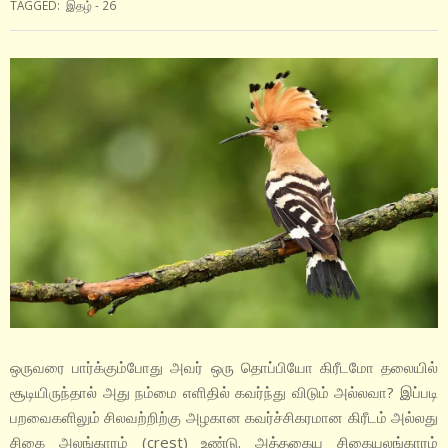
TAGGED:
இதழ் - 26
ஒருவரை பார்க்கும்போது அவர் ஒரு தொப்பியோ கிரீடமோ தலையில்
சூடியிருந்தால் அது நம்மை எளிதில் கவர்ந்து விடும் அல்லவா? இப்படி
பறவைகளிலும் சிலவற்றிற்கு அழகான கவர்ச்சிகரமான கிரீடம் அல்லது
சிகை அலங்காரம் (crest) உண்டு. அத்தகைய சிகையலங்காரம்