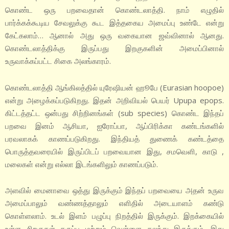
கொண்ட ஒரு பறவைதான் கொண்டலாத்தி. நாம் எழுதில்
பார்க்கக்கூடிய சேவலுக்கு கூட இத்தகைய அமைப்பு உண்டே என்று
கேட்கலாம்… ஆனால் அது ஒரு வகையான ஜவ்வினால் ஆனது.
கொண்டலாத்திக்கு இருப்பது இறகுகளின் அமைப்பினால்
உருவாக்கப்பட்ட சிகை அலங்காரம்.
கொண்டலாத்தி ஆங்கிலத்தில் யுரேஷியன் ஹூபே (Eurasian hoopoe)
என்று அழைக்கப்படுகிறது. இதன் அறிவியல் பெயர் Upupa epops.
கிட்டத்தட்ட ஒன்பது சிற்றினங்கள் (sub species) கொண்ட இந்தப்
பறவை இனம் ஆசியா, ஐரோப்பா, ஆப்பிரிக்கா கண்டங்களில்
பரவலாகக் காணப்படுகிறது. இந்தியத் துணைக் கண்டத்தை
பொருத்தவரையில் இருப்பிடப் பறவையான இது, சமவெளி, காடு ,
மலைகள் என்று எல்லா இடங்களிலும் காணப்படும்.
அளவில் மைனாவை ஒத்து இருக்கும் இந்தப் பறவையை அதன் உருவ
அமைப்பாலும் வண்ணத்தாலும் எளிதில் அடையாளம் கண்டு
கொள்ளலாம். உடல் இளம் பழுப்பு நிறத்தில் இருக்கும். இறக்கையில்
உள்ள சிறகுகள் கருப்பு மற்றும் வெள்ளை கலந்து இருக்கும். இது