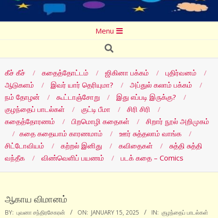
Secondary
Menu
Navigation
Search
Menu
கீச் கீச்
கதைத்தோட்டம்
ஜிகினா பக்கம்
புதிர்வனம்
ஆடுகளம்
இவர் யார் தெரியுமா?
அப்துல் கலாம் பக்கம்
நம் தோழன்
கூட்டாஞ்சோறு
இது எப்படி இருக்கு?
குழந்தைப் பாடல்கள்
குட்டி பீமா
சிரி சிரி
கதைத்தோரணம்
பிறமொழி கதைகள்
சிறார் நூல் அறிமுகம்
கதை கதையாம் காரணமாம்
ஊர் சுத்தலாம் வாங்க
சிட்டோவியம்
கற்றல் இனிது
கவிதைகள்
சுத்தி சுத்தி
வந்தீக
விண்வெளிப் பயணம்
படக் கதை – Comics
ஆகாய விமானம்
BY:
புவனா சந்திரசேகரன்
ON:
JANUARY 15, 2025
IN:
குழந்தைப் பாடல்கள்