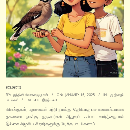
மைனா
2025-
BY:
நந்தினி மோகனமுருகன்
ON:
JANUARY 15, 2025
IN:
குழந்தைப்
பாடல்கள்
TAGGED:
இதழ் - 40
01-
15
விலங்குகள், பறவைகள் பற்றி நமக்கு தெரியாத பல சுவாரஸ்யமான
தகவலை நமக்கு தருவார்கள் அதுவும் சும்மா வார்த்தையால்
இல்லை அழகிய சிறார்களுக்கு பிடித்த பாடல்களாய்