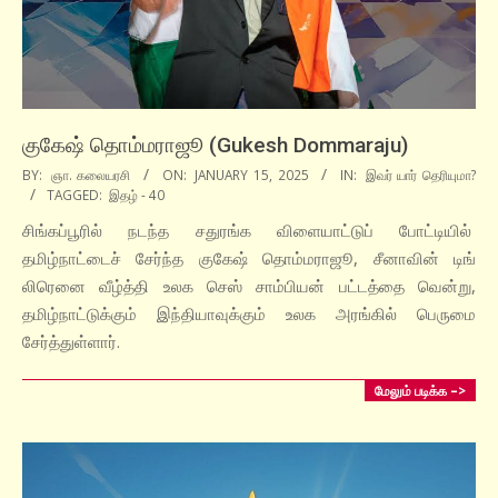
குகேஷ் தொம்மராஜூ (Gukesh Dommaraju)
2025-
BY:
ஞா. கலையரசி
ON:
JANUARY 15, 2025
IN:
இவர் யார் தெரியுமா?
TAGGED:
இதழ் - 40
01-
15
சிங்கப்பூரில் நடந்த சதுரங்க விளையாட்டுப் போட்டியில்
தமிழ்நாட்டைச் சேர்ந்த குகேஷ் தொம்மராஜூ, சீனாவின் டிங்
லிரெனை வீழ்த்தி உலக செஸ் சாம்பியன் பட்டத்தை வென்று,
தமிழ்நாட்டுக்கும் இந்தியாவுக்கும் உலக அரங்கில் பெருமை
சேர்த்துள்ளார்.
மேலும் படிக்க –>