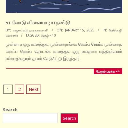
கடலோடு விளையாடிய நண்டு
2025-
BY:
ராஜலட்சுமி நாராயணசாமி
ON:
JANUARY 15, 2025
IN:
பிறமொழி
கதைகள்
TAGGED:
இதழ் - 40
01-
15
முன்னாடி ஒரு காலத்துல, முன்னாடின்னா ரொம்ப ரொம்ப முன்னாடி.
ரொம்ப ரொம்ப தொடக்க காலத்துல ஒரு வயதான மந்திரக்காரர்
எல்லாத்தையும் தயார் செஞ்சிட்டு இருந்தார்.
மேலும் படிக்க –>
Posts
1
2
Next
pagination
Search
Search