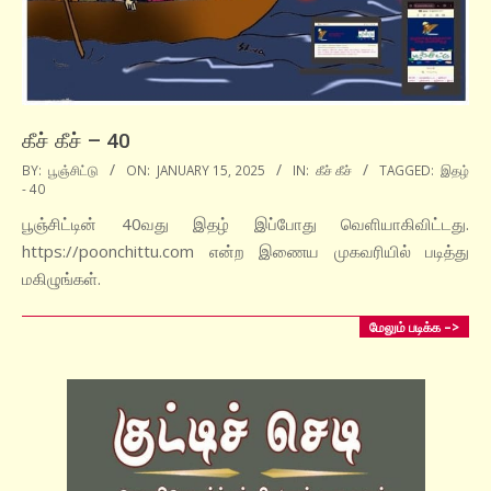
கீச் கீச் – 40
2025-
BY:
பூஞ்சிட்டு
ON:
JANUARY 15, 2025
IN:
கீச் கீச்
TAGGED:
இதழ்
- 40
01-
15
பூஞ்சிட்டின் 40வது இதழ் இப்போது வெளியாகிவிட்டது.
https://poonchittu.com என்ற இணைய முகவரியில் படித்து
மகிழுங்கள்.
மேலும் படிக்க –>