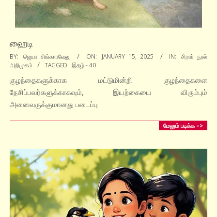
ஹைடி
2025-
BY:
ஜெயா சிங்காரவேலு
ON:
JANUARY 15, 2025
IN:
சிறார் நூல்
அறிமுகம்
TAGGED:
இதழ் - 40
01-
15
குழந்தைகளுக்காக மட்டுமின்றி குழந்தைகளை
நேசிப்பவர்களுக்காகவும், இயற்கையை விரும்பும்
அனைவருக்குமானது படைப்பு
மேலும் படிக்க –>