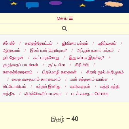
Secondary
Menu
Navigation
Search
Menu
கீச் கீச்
கதைத்தோட்டம்
ஜிகினா பக்கம்
புதிர்வனம்
ஆடுகளம்
இவர் யார் தெரியுமா?
அப்துல் கலாம் பக்கம்
நம் தோழன்
கூட்டாஞ்சோறு
இது எப்படி இருக்கு?
குழந்தைப் பாடல்கள்
குட்டி பீமா
சிரி சிரி
கதைத்தோரணம்
பிறமொழி கதைகள்
சிறார் நூல் அறிமுகம்
கதை கதையாம் காரணமாம்
ஊர் சுத்தலாம் வாங்க
சிட்டோவியம்
கற்றல் இனிது
கவிதைகள்
சுத்தி சுத்தி
வந்தீக
விண்வெளிப் பயணம்
படக் கதை – Comics
இதழ் – 40