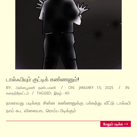
டால்ஃபியும் குட்டிக் கண்ணனும்!
2025-
BY:
அன்னபூரணி தண்டபாணி
ON:
JANUARY 15, 2025
IN:
கதைத்தோட்டம்
TAGGED:
இதழ் - 40
01-
15
நாலாவது படிக்கற சின்ன கண்ணனுக்கு பக்கத்து வீட்டு டால்ஃபி
நாய் கூட விளையாட ரொம்ப பிடிக்கும்
மேலும் படிக்க –>