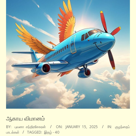
ஆகாய விமானம்
2025-
BY:
புவனா சந்திரசேகரன்
ON:
JANUARY 15, 2025
IN:
குழந்தைப்
பாடல்கள்
TAGGED:
இதழ் - 40
01-