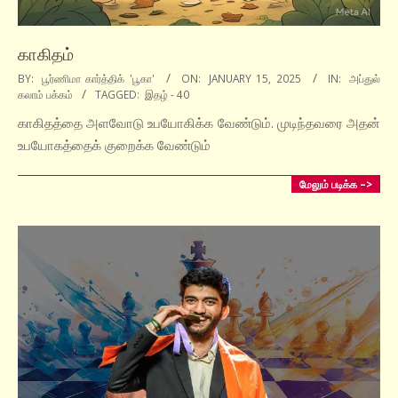
காகிதம்
2025-
BY:
பூர்ணிமா கார்த்திக் 'பூகா'
ON:
JANUARY 15, 2025
IN:
அப்துல்
கலாம் பக்கம்
TAGGED:
இதழ் - 40
01-
15
காகிதத்தை அளவோடு உபயோகிக்க வேண்டும். முடிந்தவரை அதன்
உபயோகத்தைக் குறைக்க வேண்டும்
மேலும் படிக்க –>