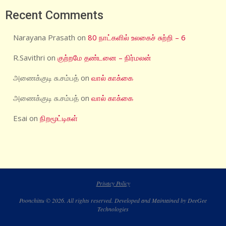
Recent Comments
Narayana Prasath
on
80 நாட்களில் உலகைச் சுற்றி – 6
R.Savithri
on
குற்றமே தண்டனை – நிர்மலன்
அணைக்குடி சு.சம்பத்
on
வால் காக்கை
அணைக்குடி சு.சம்பத்
on
வால் காக்கை
Esai
on
நிறமூட்டிகள்
Privacy Policy
Poonchittu © 2026. All rights reserved. Developed and Maintained by DeeGee
Technologies