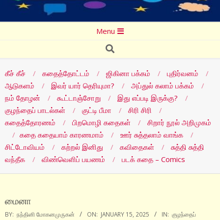
Secondary
Menu
Navigation
Search
Menu
கீச் கீச்
கதைத்தோட்டம்
ஜிகினா பக்கம்
புதிர்வனம்
ஆடுகளம்
இவர் யார் தெரியுமா?
அப்துல் கலாம் பக்கம்
நம் தோழன்
கூட்டாஞ்சோறு
இது எப்படி இருக்கு?
குழந்தைப் பாடல்கள்
குட்டி பீமா
சிரி சிரி
கதைத்தோரணம்
பிறமொழி கதைகள்
சிறார் நூல் அறிமுகம்
கதை கதையாம் காரணமாம்
ஊர் சுத்தலாம் வாங்க
சிட்டோவியம்
கற்றல் இனிது
கவிதைகள்
சுத்தி சுத்தி
வந்தீக
விண்வெளிப் பயணம்
படக் கதை – Comics
மைனா
BY:
நந்தினி மோகனமுருகன்
ON:
JANUARY 15, 2025
IN:
குழந்தைப்