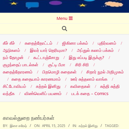
Secondary
Menu
Navigation
Search
Menu
கீச் கீச்
கதைத்தோட்டம்
ஜிகினா பக்கம்
புதிர்வனம்
ஆடுகளம்
இவர் யார் தெரியுமா?
அப்துல் கலாம் பக்கம்
நம் தோழன்
கூட்டாஞ்சோறு
இது எப்படி இருக்கு?
குழந்தைப் பாடல்கள்
குட்டி பீமா
சிரி சிரி
கதைத்தோரணம்
பிறமொழி கதைகள்
சிறார் நூல் அறிமுகம்
கதை கதையாம் காரணமாம்
ஊர் சுத்தலாம் வாங்க
சிட்டோவியம்
கற்றல் இனிது
கவிதைகள்
சுத்தி சுத்தி
வந்தீக
விண்வெளிப் பயணம்
படக் கதை – Comics
காவல்துறை நண்பர்கள்
BY:
இசை சுரேஷ்
ON:
APRIL 15, 2025
IN:
கற்றல் இனிது
TAGGED: