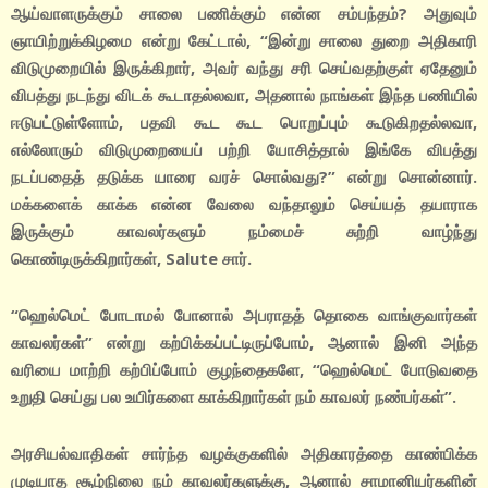
ஆய்வாளருக்கும் சாலை பணிக்கும் என்ன சம்பந்தம்? அதுவும்
ஞாயிற்றுக்கிழமை என்று கேட்டால், “இன்று சாலை துறை அதிகாரி
விடுமுறையில் இருக்கிறார், அவர் வந்து சரி செய்வதற்குள் ஏதேனும்
விபத்து நடந்து விடக் கூடாதல்லவா, அதனால் நாங்கள் இந்த பணியில்
ஈடுபட்டுள்ளோம், பதவி கூட கூட பொறுப்பும் கூடுகிறதல்லவா,
எல்லோரும் விடுமுறையைப் பற்றி யோசித்தால் இங்கே விபத்து
நடப்பதைத் தடுக்க யாரை வரச் சொல்வது?” என்று சொன்னார்.
மக்களைக் காக்க என்ன வேலை வந்தாலும் செய்யத் தயாராக
இருக்கும் காவலர்களும் நம்மைச் சுற்றி வாழ்ந்து
கொண்டிருக்கிறார்கள், Salute சார்.
“ஹெல்மெட் போடாமல் போனால் அபராதத் தொகை வாங்குவார்கள்
காவலர்கள்” என்று கற்பிக்கப்பட்டிருப்போம், ஆனால் இனி அந்த
வரியை மாற்றி கற்பிப்போம் குழந்தைகளே, “ஹெல்மெட் போடுவதை
உறுதி செய்து பல உயிர்களை காக்கிறார்கள் நம் காவலர் நண்பர்கள்”.
அரசியல்வாதிகள் சார்ந்த வழக்குகளில் அதிகாரத்தை காண்பிக்க
முடியாத சூழ்நிலை நம் காவலர்களுக்கு, ஆனால் சாமானியர்களின்