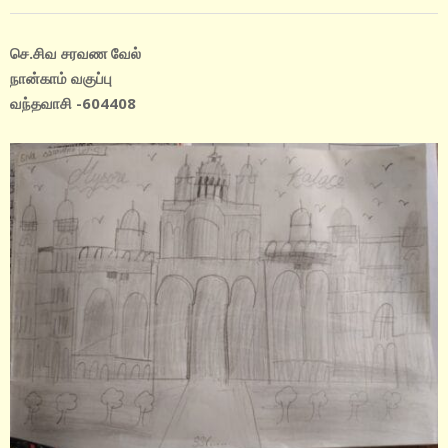
செ.சிவ சரவண வேல்
நான்காம் வகுப்பு
வந்தவாசி -604408