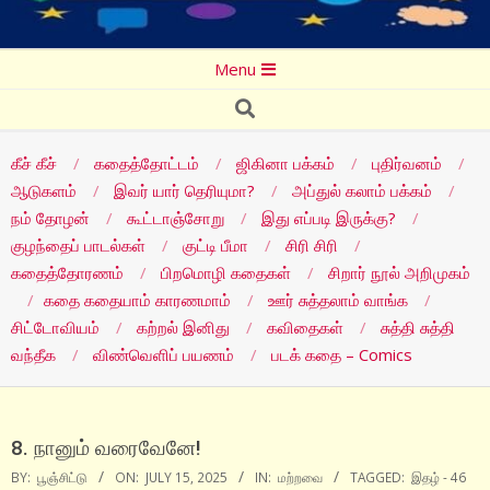
Secondary
Menu
Navigation
Search
Menu
கீச் கீச்
கதைத்தோட்டம்
ஜிகினா பக்கம்
புதிர்வனம்
ஆடுகளம்
இவர் யார் தெரியுமா?
அப்துல் கலாம் பக்கம்
நம் தோழன்
கூட்டாஞ்சோறு
இது எப்படி இருக்கு?
குழந்தைப் பாடல்கள்
குட்டி பீமா
சிரி சிரி
கதைத்தோரணம்
பிறமொழி கதைகள்
சிறார் நூல் அறிமுகம்
கதை கதையாம் காரணமாம்
ஊர் சுத்தலாம் வாங்க
சிட்டோவியம்
கற்றல் இனிது
கவிதைகள்
சுத்தி சுத்தி
வந்தீக
விண்வெளிப் பயணம்
படக் கதை – Comics
8. நானும் வரைவேனே!
BY:
பூஞ்சிட்டு
ON:
JULY 15, 2025
IN:
மற்றவை
TAGGED:
இதழ் - 46