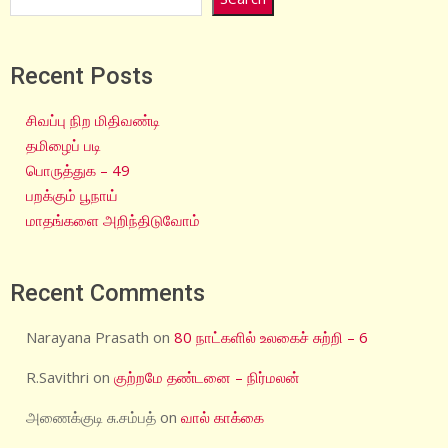
Recent Posts
சிவப்பு நிற மிதிவண்டி
தமிழைப் படி
பொருத்துக – 49
பறக்கும் பூநாய்
மாதங்களை அறிந்திடுவோம்
Recent Comments
Narayana Prasath
on
80 நாட்களில் உலகைச் சுற்றி – 6
R.Savithri
on
குற்றமே தண்டனை – நிர்மலன்
அணைக்குடி சு.சம்பத்
on
வால் காக்கை