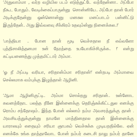
‘அதுவாம்மா , வர்ற வழியில படம் எடுத்துட்டே வந்தேன்னா.. அப்போ
நீகூட போதும்.. வேடிக்கைப்பாருன்னு சொன்னியே.. அப்போ தான் போர்
அடிக்குதேன்னு ஒன்னொன்னு மனசுல மனப்பாடம் பன்னிட்டு
இருந்தேன்.. அது இவ்வளவு சீக்கிரம் உதவும்ன்னு நினைக்கல..!’
‘பாத்தியா .. போன நான் மூடி வெச்சதால நீ எவ்வளோ
புத்திசாலித்தனமா உன் நேரத்தை உபயோகிச்சிருக்க.. !’ என்று
கட்டியணைத்து முத்தமிட்டார் அம்மா.
‘ஓ நீ அப்படி வரியா, சரிதான்ம்மா சரிதான்!’ என்றபடி அம்மாவை
செல்லமாக வம்புக்கு இழுத்தாள் ஆழினி.
‘ஆமா ஆழினிகுட்டி.. அம்மா சொல்றது சரிதான்.. உன்னோட
கவனத்தோட பலத்த நீனே இன்னைக்கு தெரிஞ்சுக்கிட்டதுல எனக்கு
ரொம்ப சந்தோஷம்.. இந்த போன் எல்லாம் நம்ம அவசரத்துக்கு தான் .
அவசியத்துக்குன்னு நாமளே மாத்தினதால தான் இன்னைக்கு
யாராலயும் எதையும் சரியா ஞாபகம் வெச்சுக்க முடியறதில்லே.. ஏன்
எனக்கே உங்க தாத்தாவோட போன் நம்பர் கடைசி நாலு நம்பர் தானே