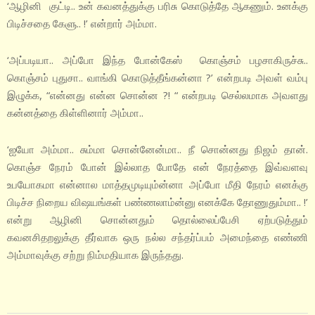
‘ஆழினி குட்டி.. உன் கவனத்துக்கு பரிசு கொடுத்தே ஆகணும். உனக்கு
பிடிச்சதை கேளு.. !’ என்றார் அம்மா.
‘அப்படியா.. அப்போ இந்த போன்கேஸ் கொஞ்சம் பழசாகிருச்சு..
கொஞ்சம் புதுசா.. வாங்கி கொடுத்தீங்கன்னா ?’ என்றபடி அவள் வம்பு
இழுக்க, “என்னது என்ன சொன்ன ?! “ என்றபடி செல்லமாக அவளது
கன்னத்தை கிள்ளினார் அம்மா..
‘ஐயோ அம்மா.. சும்மா சொன்னேன்மா.. நீ சொன்னது நிஜம் தான்.
கொஞ்ச நேரம் போன் இல்லாத போதே என் நேரத்தை இவ்வளவு
உபயோகமா என்னால மாத்தமுடியும்ன்னா அப்போ மீதி நேரம் எனக்கு
பிடிச்ச நிறைய விஷயங்கள் பண்ணலாம்ன்னு எனக்கே தோணுதும்மா.. !’
என்று ஆழினி சொன்னதும் தொல்லைப்பேசி ஏற்படுத்தும்
கவனசிதறலுக்கு தீர்வாக ஒரு நல்ல சந்தர்ப்பம் அமைந்தை எண்ணி
அம்மாவுக்கு சற்று நிம்மதியாக இருந்தது.