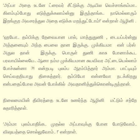
‘அப்பா அதை உடனே ட்ரைவர் சீட்டுக்கு அடியில வெச்சாங்கம்மா..
கிளம்பும்போது எடுத்துக்கலாம்ன்னு இருந்தாங்க.. நாமெல்லாரும்
இறங்குற அவசரத்துல அதை எடுக்க மறந்துட்டோம்!’ என்றாள் ஆழினி .
‘ஹயோ.. தம்பிக்கு தேவையான பால், மாத்துதுணி , டையப்பர்ன்னு
அத்தனையும் அந்த பைலை தான இருக்கு. முக்கியமா என் பர்ஸ்
அதுல தான் இருக்கு. பொருள் துணி காசு போனாக்கூட
பரவாயில்லையே.. ஆனா நம்ம முக்கியமான சுயவிவர அட்டையெல்லாம்
போச்சுன்னா ?! என்றபடி புலம்ப ஆரம்பித்தார் அம்மா. பாட்டியும்
செய்வதறியாது திகைத்தார். தம்பியோ என்னவோ நடக்கிறது
என்பதைப்போல அவன் போக்கில் அவதானித்துக்கொண்டிருந்தான்.
நிலைமையின் தீவிரத்தை உடனே உணர்ந்த ஆழினி மட்டும் சற்றே
சுதாரித்தாள்.
‘அம்மா புலம்பாதீங்க.. முதல்ல அப்பாவுக்கு போன போடுவோம்..
விஷயத்தை சொல்லுவோம்.. !’ என்றாள்.