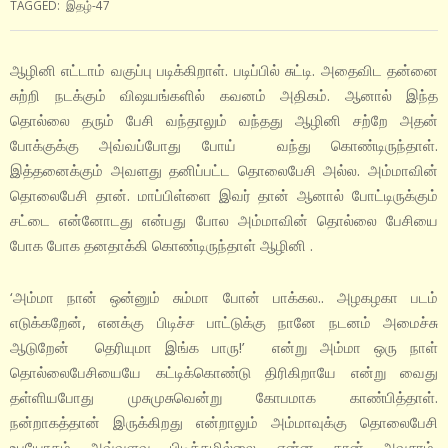
TAGGED:
இதழ்-47
ஆழினி எட்டாம் வகுப்பு படிக்கிறாள். படிப்பில் சுட்டி. அதைவிட தன்னை
சுற்றி நடக்கும் விஷயங்களில் கவனம் அதிகம். ஆனால் இந்த
தொல்லை தரும் பேசி வந்தாலும் வந்தது ஆழினி சற்றே அதன்
போக்குக்கு அவ்வப்போது போய் வந்து கொண்டிருந்தாள்.
இத்தனைக்கும் அவளது தனிப்பட்ட தொலைபேசி அல்ல. அம்மாவின்
தொலைபேசி தான். மாப்பிள்ளை இவர் தான் ஆனால் போட்டிருக்கும்
சட்டை என்னோடது என்பது போல அம்மாவின் தொல்லை பேசியை
போக போக தனதாக்கி கொண்டிருந்தாள் ஆழினி .
‘அம்மா நான் ஒன்னும் சும்மா போன் பாக்கல.. அழகழகா படம்
எடுக்கறேன், எனக்கு பிடிச்ச பாட்டுக்கு நானே நடனம் அமைச்சு
ஆடுறேன் தெரியுமா இங்க பாரு!’ என்று அம்மா ஒரு நாள்
தொல்லைபேசியையே கட்டிக்கொண்டு திரிகிறாயே என்று வைது
தள்ளியபோது முசுமுசுவென்று கோபமாக காண்பித்தாள்.
நன்றாகத்தான் இருக்கிறது என்றாலும் அம்மாவுக்கு தொலைபேசி
உபயோகம் அவ்வளவு பிடித்தமில்லை. என்ன தான் அவசரம்,