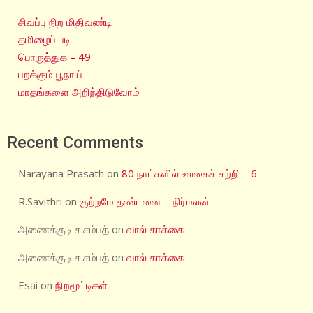
சிவப்பு நிற மிதிவண்டி
தமிழைப் படி
பொருத்துக – 49
பறக்கும் பூநாய்
மாதங்களை அறிந்திடுவோம்
Recent Comments
Narayana Prasath
on
80 நாட்களில் உலகைச் சுற்றி – 6
R.Savithri
on
குற்றமே தண்டனை – நிர்மலன்
அணைக்குடி சு.சம்பத்
on
வால் காக்கை
அணைக்குடி சு.சம்பத்
on
வால் காக்கை
Esai
on
நிறமூட்டிகள்