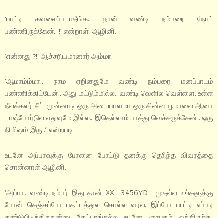
‘பாட்டி கவலைப்படாதீங்க.. நான் வண்டி நம்பரை நோட்
பண்ணிருக்கேன்.. !’ என்றாள் ஆழினி.
‘என்னது ?!’ ஆச்சரியமானார் அம்மா.
‘ஆமாம்ம்மா.. நாம ஏறினதுமே வண்டி நம்பரை மனப்பாடம்
பண்ணிக்கிட்டேன்.. அது மட்டும்மில்ல.. வண்டி வெளில வெள்ளை. உள்ள
நீலக்கலர் சீட். முன்னாடி ஒரு அடையாளமா ஒரு சின்ன பூமாலை ஆனா
டாஷ்போர்டுல எதுவுமே இல்ல.. இதெல்லாம் பாத்து வெச்சுருக்கேன்.. ஒரு
நிமிஷம் இரு..’ என்றபடி
உடனே அப்பாவுக்கு போனை போட்டு தனக்கு தெரிந்த விவரத்தை
சொன்னாள் ஆழினி.
‘அப்பா, வண்டி நம்பர் இது தான் XX 3456YD . முதல்ல உங்களுக்கு
போன் செஞ்சப்போ பதட்டத்துல சொல்ல வரல. இப்போ பாட்டி எப்படி
கண்டுபிடிக்கிறதுன்னு கேட்டாங்கல்ல உடனே ஞாபகம் வந்திருச்சு..