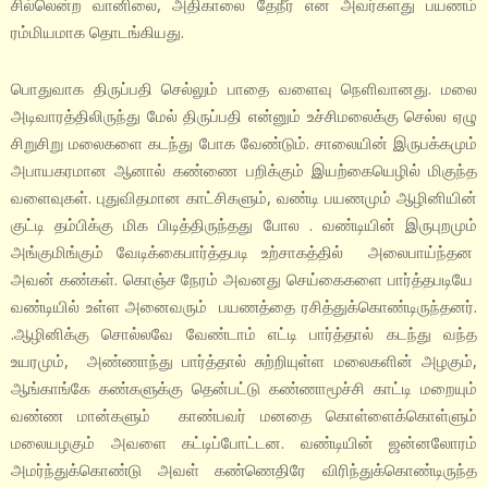
சில்லென்ற வானிலை, அதிகாலை தேநீர் என அவர்களது பயணம்
ரம்மியமாக தொடங்கியது.
பொதுவாக திருப்பதி செல்லும் பாதை வளைவு நெளிவானது. மலை
அடிவாரத்திலிருந்து மேல் திருப்பதி என்னும் உச்சிமலைக்கு செல்ல ஏழு
சிறுசிறு மலைகளை கடந்து போக வேண்டும். சாலையின் இருபக்கமும்
அபாயகரமான ஆனால் கண்ணை பறிக்கும் இயற்கையெழில் மிகுந்த
வளைவுகள். புதுவிதமான காட்சிகளும், வண்டி பயணமும் ஆழினியின்
குட்டி தம்பிக்கு மிக பிடித்திருந்தது போல . வண்டியின் இருபுறமும்
அங்குமிங்கும் வேடிக்கைபார்த்தபடி உற்சாகத்தில் அலைபாய்ந்தன
அவன் கண்கள். கொஞ்ச நேரம் அவனது செய்கைகளை பார்த்தபடியே
வண்டியில் உள்ள அனைவரும் பயணத்தை ரசித்துக்கொண்டிருந்தனர்.
.ஆழினிக்கு சொல்லவே வேண்டாம் எட்டி பார்த்தால் கடந்து வந்த
உயரமும், அண்ணாந்து பார்த்தால் சுற்றியுள்ள மலைகளின் அழகும்,
ஆங்காங்கே கண்களுக்கு தென்பட்டு கண்ணாமூச்சி காட்டி மறையும்
வண்ண மான்களும் காண்பவர் மனதை கொள்ளைக்கொள்ளும்
மலையழகும் அவளை கட்டிப்போட்டன. வண்டியின் ஜன்னலோரம்
அமர்ந்துக்கொண்டு அவள் கண்ணெதிரே விரிந்துக்கொண்டிருந்த