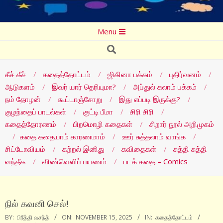
Secondary
Menu
Navigation
Search
Menu
கீச் கீச்
கதைத்தோட்டம்
ஜிகினா பக்கம்
புதிர்வனம்
ஆடுகளம்
இவர் யார் தெரியுமா?
அப்துல் கலாம் பக்கம்
நம் தோழன்
கூட்டாஞ்சோறு
இது எப்படி இருக்கு?
குழந்தைப் பாடல்கள்
குட்டி பீமா
சிரி சிரி
கதைத்தோரணம்
பிறமொழி கதைகள்
சிறார் நூல் அறிமுகம்
கதை கதையாம் காரணமாம்
ஊர் சுத்தலாம் வாங்க
சிட்டோவியம்
கற்றல் இனிது
கவிதைகள்
சுத்தி சுத்தி
வந்தீக
விண்வெளிப் பயணம்
படக் கதை – Comics
நில் கவனி செல்!
BY:
பிரீத்தி வசந்த்
ON:
NOVEMBER 15, 2025
IN:
கதைத்தோட்டம்