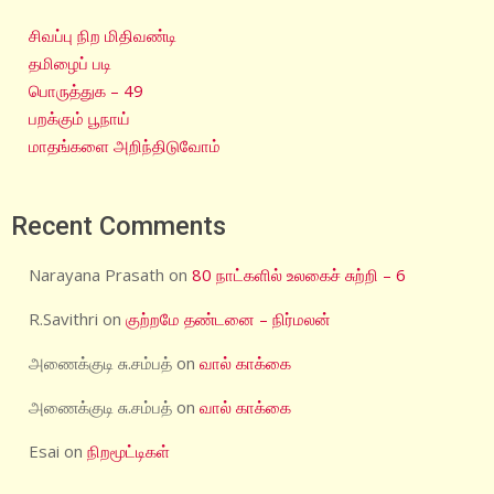
சிவப்பு நிற மிதிவண்டி
தமிழைப் படி
பொருத்துக – 49
பறக்கும் பூநாய்
மாதங்களை அறிந்திடுவோம்
Recent Comments
Narayana Prasath
on
80 நாட்களில் உலகைச் சுற்றி – 6
R.Savithri
on
குற்றமே தண்டனை – நிர்மலன்
அணைக்குடி சு.சம்பத்
on
வால் காக்கை
அணைக்குடி சு.சம்பத்
on
வால் காக்கை
Esai
on
நிறமூட்டிகள்