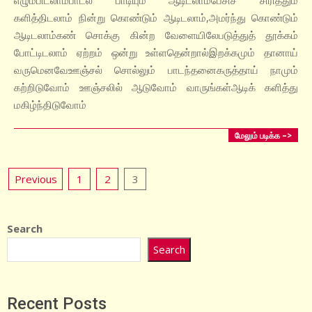
களித்திடலாம் நின்று கொண்டும் ஆடிடலாம்,அமர்ந்து கொண்டும்
ஆடிடலாம்கண் சொக்கு கின்ற வேளையிலேபடுத்துத் தூக்கம்
போட்டிடலாம் ஏற்றம் ஒன்று உள்ளதென்றால்இறக்கமும் தானாய்
வருமெனவேஊஞ்சல் சொல்லும் பாடந்தனைகருத்தாய் நாமும்
கற்றிடுவோம் ஊஞ்சலில் ஆடுவோம் வாருங்கள்ஆடிக் களித்து
மகிழ்ந்திடுவோம்
மேலும் படிக்க –>
Posts
Previous
1
2
3
pagination
Search
Search
Recent Posts