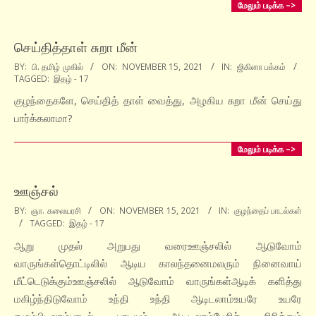
மேலும் படிக்க –>
செய்தித்தாள் சுறா மீன்
2021-
BY:
பி. தமிழ் முகில்
ON:
NOVEMBER 15, 2021
IN:
ஜிகினா பக்கம்
TAGGED:
இதழ் - 17
11-
15
குழந்தைகளே, செய்தித் தாள் வைத்து, அழகிய சுறா மீன் செய்து
பார்க்கலாமா?
மேலும் படிக்க –>
ஊஞ்சல்
2021-
BY:
ஞா. கலையரசி
ON:
NOVEMBER 15, 2021
IN:
குழந்தைப் பாடல்கள்
TAGGED:
இதழ் - 17
11-
15
ஆறு முதல் அறுபது வரைஊஞ்சலில் ஆடுவோம்
வாருங்கள்தொட்டிலில் ஆடிய காலந்தனைமலரும் நினைவாய்
மீட்டெடுக்கும்ஊஞ்சலில் ஆடுவோம் வாருங்கள்ஆடிக் களித்து
மகிழ்ந்திடுவோம் உந்தி உந்தி ஆடிடலாம்உயரே உயரே
எழும்பிடலாம்பாடல் பாடியும் ஆடிடலாம்பேசிச் சிரித்தும்