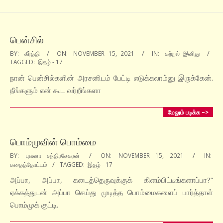
பென்சில்
2021-
BY:
கீர்த்தி
ON:
NOVEMBER 15, 2021
IN:
கற்றல் இனிது
TAGGED:
இதழ் - 17
11-
15
நான் பென்சில்களின் அரசனிடம் பேட்டி எடுக்கலாம்னு இருக்கேன்.
நீங்களும் என் கூட வர்றீங்களா
மேலும் படிக்க –>
பொம்முவின் பொம்மை
2021-
BY:
புவனா சந்திரசேகரன்
ON:
NOVEMBER 15, 2021
IN:
கதைத்தோட்டம்
TAGGED:
இதழ் - 17
11-
15
அப்பா, அப்பா, கடைத்தெருவுக்குக் கிளம்பிட்டீங்களாப்பா?”
ஏக்கத்துடன் அப்பா செய்து முடித்த பொம்மைகளைப் பார்த்தாள்
பொம்முக் குட்டி.