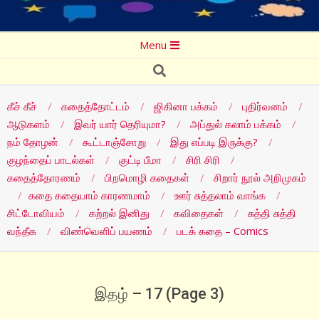
Secondary
Menu
Navigation
Search
Menu
கீச் கீச்
கதைத்தோட்டம்
ஜிகினா பக்கம்
புதிர்வனம்
ஆடுகளம்
இவர் யார் தெரியுமா?
அப்துல் கலாம் பக்கம்
நம் தோழன்
கூட்டாஞ்சோறு
இது எப்படி இருக்கு?
குழந்தைப் பாடல்கள்
குட்டி பீமா
சிரி சிரி
கதைத்தோரணம்
பிறமொழி கதைகள்
சிறார் நூல் அறிமுகம்
கதை கதையாம் காரணமாம்
ஊர் சுத்தலாம் வாங்க
சிட்டோவியம்
கற்றல் இனிது
கவிதைகள்
சுத்தி சுத்தி
வந்தீக
விண்வெளிப் பயணம்
படக் கதை – Comics
இதழ் – 17
(Page 3)