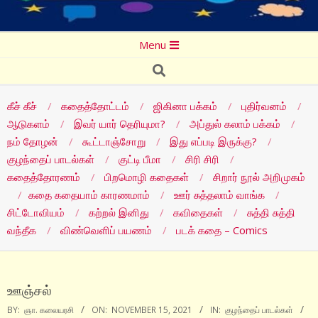
Secondary
Menu
Navigation
Search
Menu
கீச் கீச்
கதைத்தோட்டம்
ஜிகினா பக்கம்
புதிர்வனம்
ஆடுகளம்
இவர் யார் தெரியுமா?
அப்துல் கலாம் பக்கம்
நம் தோழன்
கூட்டாஞ்சோறு
இது எப்படி இருக்கு?
குழந்தைப் பாடல்கள்
குட்டி பீமா
சிரி சிரி
கதைத்தோரணம்
பிறமொழி கதைகள்
சிறார் நூல் அறிமுகம்
கதை கதையாம் காரணமாம்
ஊர் சுத்தலாம் வாங்க
சிட்டோவியம்
கற்றல் இனிது
கவிதைகள்
சுத்தி சுத்தி
வந்தீக
விண்வெளிப் பயணம்
படக் கதை – Comics
ஊஞ்சல்
BY:
ஞா. கலையரசி
ON:
NOVEMBER 15, 2021
IN:
குழந்தைப் பாடல்கள்