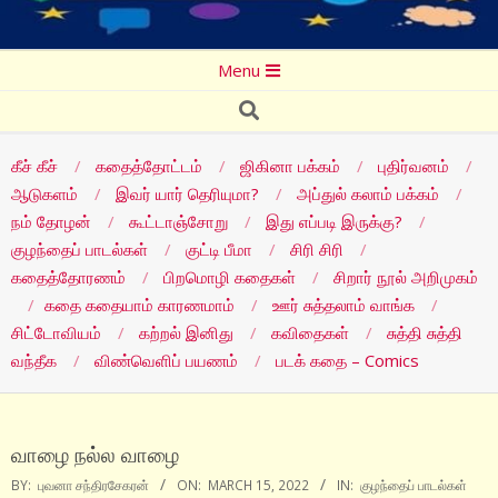
Secondary
Menu
Navigation
Search
Menu
கீச் கீச்
கதைத்தோட்டம்
ஜிகினா பக்கம்
புதிர்வனம்
ஆடுகளம்
இவர் யார் தெரியுமா?
அப்துல் கலாம் பக்கம்
நம் தோழன்
கூட்டாஞ்சோறு
இது எப்படி இருக்கு?
குழந்தைப் பாடல்கள்
குட்டி பீமா
சிரி சிரி
கதைத்தோரணம்
பிறமொழி கதைகள்
சிறார் நூல் அறிமுகம்
கதை கதையாம் காரணமாம்
ஊர் சுத்தலாம் வாங்க
சிட்டோவியம்
கற்றல் இனிது
கவிதைகள்
சுத்தி சுத்தி
வந்தீக
விண்வெளிப் பயணம்
படக் கதை – Comics
வாழை நல்ல வாழை
BY:
புவனா சந்திரசேகரன்
ON:
MARCH 15, 2022
IN:
குழந்தைப் பாடல்கள்