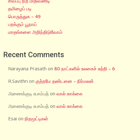
சிவப்பு நிற மிதிவண்டி
தமிழைப் படி
பொருத்துக – 49
பறக்கும் பூநாய்
மாதங்களை அறிந்திடுவோம்
Recent Comments
Narayana Prasath
on
80 நாட்களில் உலகைச் சுற்றி – 6
R.Savithri
on
குற்றமே தண்டனை – நிர்மலன்
அணைக்குடி சு.சம்பத்
on
வால் காக்கை
அணைக்குடி சு.சம்பத்
on
வால் காக்கை
Esai
on
நிறமூட்டிகள்