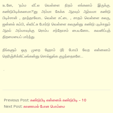
உடனே, ‘நம்ம வீட்ல வெள்ளை நிறம் எங்கலாம் இருக்கு.
கண்டுபிடிக்கலாமா?’னு அம்மா கேக்க ஆரவும் ஆர்வமா கண்டு
பிடிச்சான் , தாத்தாவோட வெள்ள சட்டை , சாதம் வெள்ளை கலரு,
ஜன்னல் கம்பி, ஸ்விட்சு போர்டு வெள்ளை கலருன்னு கண்டு புடிச்சதும்
ஆரவ் அம்மாவுக்கு ரொம்ப சந்தோசம் பையனோட கவனிப்புத்
திறமையைப் பார்த்து.
நீங்களும் ஒரு முறை ஹோம் டூர் போயி வேற என்னலாம்
தெரிஞ்சிக்கிட்டீங்கன்னு சொல்லுங்க குழந்தைகளே…
.
2021-
04-
Previous Post:
கண்டுபிடி என்னைக் கண்டுபிடி – 10
15
Next Post:
காணாமல் போன பொம்மை