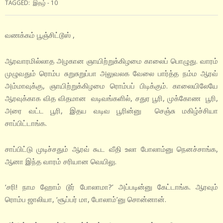
TAGGED:
இதழ் - 10
வணக்கம் பூஞ்சிட்டூஸ் ,
ஆரவாரமில்லாத அழகான ஞாயிற்றுக்கிழமை காலைப் பொழுது. வாரம்
முழுவதும் ரொம்ப சுறுசுறுப்பா அலுவலக வேலை பார்த்த நம்ம ஆரவ்
அம்மாவுக்கு, ஞாயிற்றுக்கிழமை ரொம்பப் பிடிக்கும். காலையிலேயே
ஆரவுக்காக வித விதமான வடிவங்களில், சதுர பூரி, முக்கோண பூரி,
அரை வட்ட பூரி, இதய வடிவ பூரின்னு செஞ்சு மகிழ்ச்சியா
சாப்பிட்டாங்க.
சாப்பிட்டு முடிச்சதும் ஆரவ் கூட வீதி உலா போலாம்னு நெனச்சாங்க,
ஆனா இந்த வாரம் சரியான வெயிலு.
‘சரி! நாம ஹோம் டூர் போலாமா?’ அப்படின்னு கேட்டாங்க. ஆரவும்
ரொம்ப ஜாலியா, ‘சூப்பர் மா, போலாம்’னு சொன்னான்.