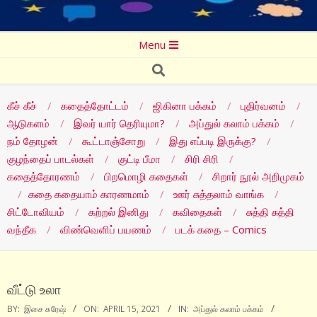
Secondary
Menu
Navigation
Search
Menu
கீச் கீச்
கதைத்தோட்டம்
ஜிகினா பக்கம்
புதிர்வனம்
ஆடுகளம்
இவர் யார் தெரியுமா?
அப்துல் கலாம் பக்கம்
நம் தோழன்
கூட்டாஞ்சோறு
இது எப்படி இருக்கு?
குழந்தைப் பாடல்கள்
குட்டி பீமா
சிரி சிரி
கதைத்தோரணம்
பிறமொழி கதைகள்
சிறார் நூல் அறிமுகம்
கதை கதையாம் காரணமாம்
ஊர் சுத்தலாம் வாங்க
சிட்டோவியம்
கற்றல் இனிது
கவிதைகள்
சுத்தி சுத்தி
வந்தீக
விண்வெளிப் பயணம்
படக் கதை – Comics
வீட்டு உலா
BY:
இசை சுரேஷ்
ON:
APRIL 15, 2021
IN:
அப்துல் கலாம் பக்கம்