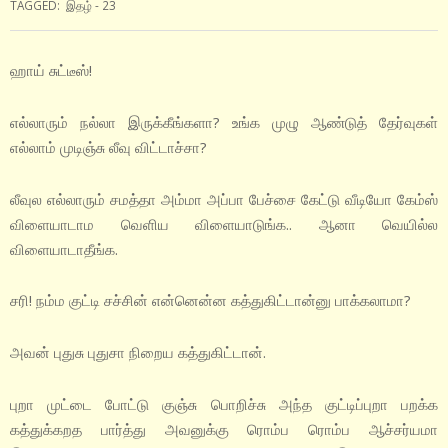
TAGGED:
இதழ் - 23
ஹாய் சுட்டீஸ்!
எல்லாரும் நல்லா இருக்கீங்களா? உங்க முழு ஆண்டுத் தேர்வுகள்
எல்லாம் முடிஞ்சு லீவு விட்டாச்சா?
லீவுல எல்லாரும் சமத்தா அம்மா அப்பா பேச்சை கேட்டு வீடியோ கேம்ஸ்
விளையாடாம வெளிய விளையாடுங்க.. ஆனா வெயில்ல
விளையாடாதீங்க.
சரி! நம்ம குட்டி சச்சின் என்னென்ன கத்துகிட்டான்னு பாக்கலாமா?
அவன் புதுசு புதுசா நிறைய கத்துகிட்டான்.
புறா முட்டை போட்டு குஞ்சு பொறிச்சு அந்த குட்டிப்புறா பறக்க
கத்துக்கறத பார்த்து அவனுக்கு ரொம்ப ரொம்ப ஆச்சர்யமா