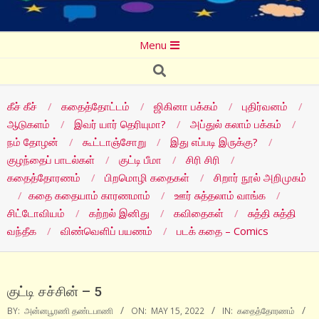
Secondary
Menu
Navigation
Search
Menu
கீச் கீச்
கதைத்தோட்டம்
ஜிகினா பக்கம்
புதிர்வனம்
ஆடுகளம்
இவர் யார் தெரியுமா?
அப்துல் கலாம் பக்கம்
நம் தோழன்
கூட்டாஞ்சோறு
இது எப்படி இருக்கு?
குழந்தைப் பாடல்கள்
குட்டி பீமா
சிரி சிரி
கதைத்தோரணம்
பிறமொழி கதைகள்
சிறார் நூல் அறிமுகம்
கதை கதையாம் காரணமாம்
ஊர் சுத்தலாம் வாங்க
சிட்டோவியம்
கற்றல் இனிது
கவிதைகள்
சுத்தி சுத்தி
வந்தீக
விண்வெளிப் பயணம்
படக் கதை – Comics
குட்டி சச்சின் – 5
BY:
அன்னபூரணி தண்டபாணி
ON:
MAY 15, 2022
IN:
கதைத்தோரணம்