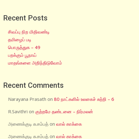
Recent Posts
சிவப்பு நிற மிதிவண்டி
தமிழைப் படி
பொருத்துக – 49
பறக்கும் பூநாய்
மாதங்களை அறிந்திடுவோம்
Recent Comments
Narayana Prasath
on
80 நாட்களில் உலகைச் சுற்றி – 6
R.Savithri
on
குற்றமே தண்டனை – நிர்மலன்
அணைக்குடி சு.சம்பத்
on
வால் காக்கை
அணைக்குடி சு.சம்பத்
on
வால் காக்கை