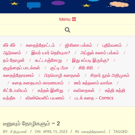
Secondary
Menu
Navigation
Search
Menu
கீச் கீச்
கதைத்தோட்டம்
ஜிகினா பக்கம்
புதிர்வனம்
ஆடுகளம்
இவர் யார் தெரியுமா?
அப்துல் கலாம் பக்கம்
நம் தோழன்
கூட்டாஞ்சோறு
இது எப்படி இருக்கு?
குழந்தைப் பாடல்கள்
குட்டி பீமா
சிரி சிரி
கதைத்தோரணம்
பிறமொழி கதைகள்
சிறார் நூல் அறிமுகம்
கதை கதையாம் காரணமாம்
ஊர் சுத்தலாம் வாங்க
சிட்டோவியம்
கற்றல் இனிது
கவிதைகள்
சுத்தி சுத்தி
வந்தீக
விண்வெளிப் பயணம்
படக் கதை – Comics
டீனுவும் தோழிகளும் – 2
BY:
சீ திருமகள்
ON:
APRIL 15, 2023
IN:
கதைத்தோரணம்
TAGGED: