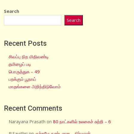
Search
Search
Recent Posts
சிவப்பு நிற மிதிவண்டி
தமிழைப் படி
பொருத்துக – 49
பறக்கும் பூநாய்
மாதங்களை அறிந்திடுவோம்
Recent Comments
Narayana Prasath
on
80 நாட்களில் உலகைச் சுற்றி – 6
R.Savithri
on
குற்றமே தண்டனை – நிர்மலன்