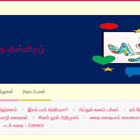
த மின்னிதழ்
த்துகள்
தொடர்புகள்
ஆடுகளம்
இவர் யார் தெரியுமா?
அப்துல் கலாம் பக்கம்
நம் 
மொழி கதைகள்
சிறார் நூல் அறிமுகம்
கதை கதையாம் காரணமா
படக் கதை – Comics