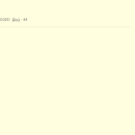
GGED:
இதழ் - 44