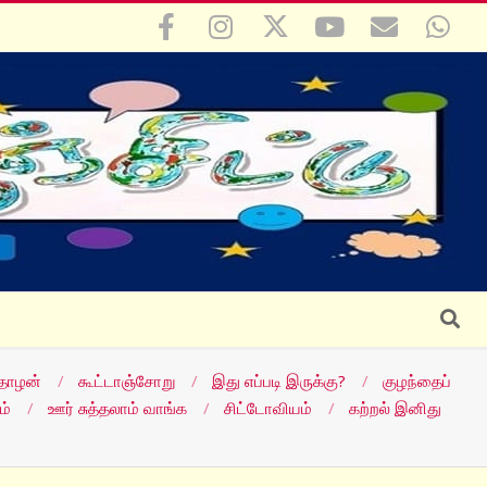
Search
தோழன்
கூட்டாஞ்சோறு
இது எப்படி இருக்கு?
குழந்தைப்
ம்
ஊர் சுத்தலாம் வாங்க
சிட்டோவியம்
கற்றல் இனிது