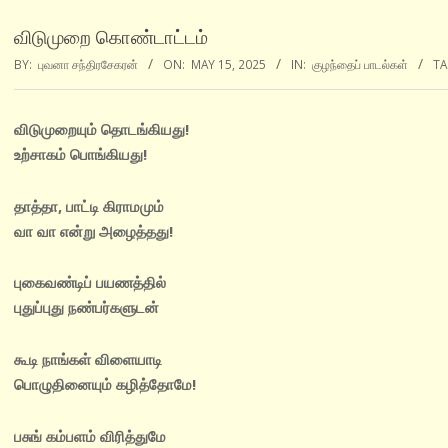
விடுமுறை கொண்டாட்டம்
BY:
புவனா சந்திரசேகரன்
ON:
MAY 15, 2025
IN:
குழந்தைப் பாடல்கள்
TA
விடுமுறையும் தொடங்கியது!
உற்சாகம் பொங்கியது!
தாத்தா, பாட்டி கிராமமும்
வா வா என்று அழைத்தது!
புகைவண்டிப் பயணத்தில்
புதுப்புது நண்பர்களுடன்
கூடி நாங்கள் விளையாடி
பொழுதினையும் கழித்தோமே!
பசுங் கம்பளம் விரித்துமே