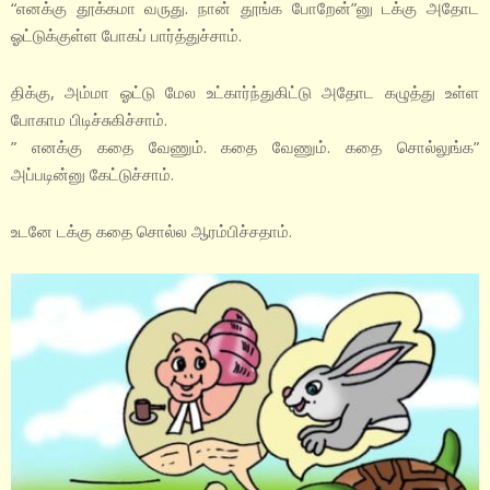
“எனக்கு தூக்கமா வருது. நான் தூங்க போறேன்”னு டக்கு அதோட
ஓட்டுக்குள்ள போகப் பார்த்துச்சாம்.
திக்கு, அம்மா ஓட்டு மேல உட்கார்ந்துகிட்டு அதோட கழுத்து உள்ள
போகாம பிடிச்சுகிச்சாம்.
” எனக்கு கதை வேணும். கதை வேணும். கதை சொல்லுங்க”
அப்படின்னு கேட்டுச்சாம்.
உடனே டக்கு கதை சொல்ல ஆரம்பிச்சதாம்.