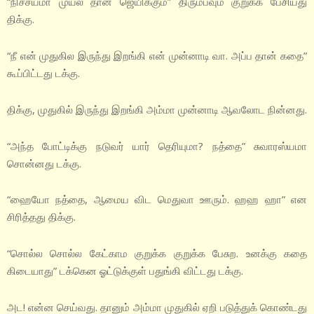
“நிச்சயமா முயல் தான் ஜெயிக்கும்” திரும்பவும் குறுக்க பேசியது
திக்கு.
“நீ என் முதுகில இருந்து இறங்கி என் முன்னாடி வா. அப்ப தான் கதை”
கூப்பிட்டது டக்கு.
திக்கு, முதுகில் இருந்து இறங்கி அம்மா முன்னாடி ஆவலோட நின்னது.
“அந்த போட்டிக்கு நடுவர் யார் தெரியுமா? நத்தை” சுவாரஸ்யமா
சொன்னது டக்கு.
“ஹையோ நத்தை, ஆமைய விட மெதுவா ஊரும். ஹஹ ஹா” என
சிரித்தது திக்கு.
“சொல்ல சொல்ல கேட்காம குறுக்க குறுக்க பேசுற. உனக்கு கதை
கிடையாது” டக்கென ஓட்டுக்குள் பதுங்கி விட்டது டக்கு.
அட! என்ன செய்வது. தானும் அம்மா முதுகில் ஏறி படுத்துக் கொண்டது