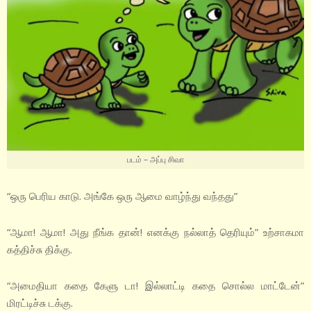
படம் – அப்பு சிவா
“ஒரு பெரிய காடு. அங்கே ஒரு ஆமை வாழ்ந்து வந்தது”
“ஆமா! ஆமா! அது நீங்க தான்! எனக்கு நல்லாத் தெரியும்” உற்சாகமா
கத்திச்சு திக்கு.
“அமைதியா கதை கேளு டா! இல்லாட்டி கதை சொல்ல மாட்டேன்”
மிரட்டிச்சு டக்கு.