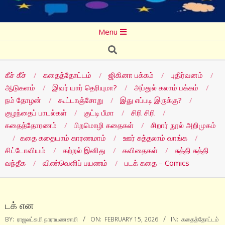
Secondary
Menu
Navigation
Search
Menu
கீச் கீச்
கதைத்தோட்டம்
ஜிகினா பக்கம்
புதிர்வனம்
ஆடுகளம்
இவர் யார் தெரியுமா?
அப்துல் கலாம் பக்கம்
நம் தோழன்
கூட்டாஞ்சோறு
இது எப்படி இருக்கு?
குழந்தைப் பாடல்கள்
குட்டி பீமா
சிரி சிரி
கதைத்தோரணம்
பிறமொழி கதைகள்
சிறார் நூல் அறிமுகம்
கதை கதையாம் காரணமாம்
ஊர் சுத்தலாம் வாங்க
சிட்டோவியம்
கற்றல் இனிது
கவிதைகள்
சுத்தி சுத்தி
வந்தீக
விண்வெளிப் பயணம்
படக் கதை – Comics
டக் என
BY:
ராஜலட்சுமி நாராயணசாமி
ON:
FEBRUARY 15, 2026
IN:
கதைத்தோட்டம்