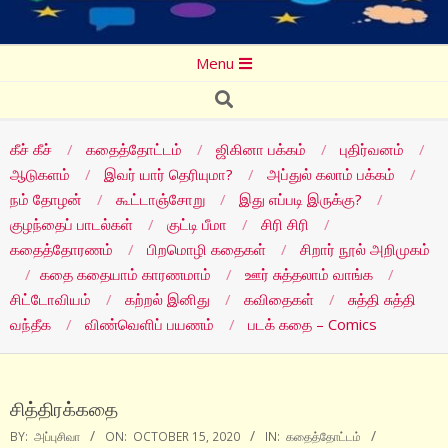
Secondary
Menu
Navigation
Search
Menu
கீச் கீச்
கதைத்தோட்டம்
ஜிகினா பக்கம்
புதிர்வனம்
ஆடுகளம்
இவர் யார் தெரியுமா?
அப்துல் கலாம் பக்கம்
நம் தோழன்
கூட்டாஞ்சோறு
இது எப்படி இருக்கு?
குழந்தைப் பாடல்கள்
குட்டி பீமா
சிரி சிரி
கதைத்தோரணம்
பிறமொழி கதைகள்
சிறார் நூல் அறிமுகம்
கதை கதையாம் காரணமாம்
ஊர் சுத்தலாம் வாங்க
சிட்டோவியம்
கற்றல் இனிது
கவிதைகள்
சுத்தி சுத்தி
வந்தீக
விண்வெளிப் பயணம்
படக் கதை – Comics
சித்திரக்கதை
BY:
அப்புசிவா
ON:
OCTOBER 15, 2020
IN:
கதைத்தோட்டம்