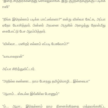
“இதை சித்திரக்கதைனு சொல்லுவாங்க. இது குழந்தைகளுக்குப் படிக்க
ஈஸி”
“நீங்க இதெல்லாம் படிக்க மாட்டீங்களா?” என்று விஸ்வா கேட்க, அப்பா
ஏதோ யோசித்தார். பின்னர் அவனை அருகில் அழைத்து தோள்மீது
கைபோட்டு பேச ஆரம்பித்தார்.
“விஸ்வா… மனிதர் எல்லாம் எப்படி பேசுவோம்?”
“வாயாலதான்”
அப்பா சிரித்துவிட்டார்.
“அதில்ல கண்ணா… நாம பேசறது தமிழ்மொழி… இல்லையா”
“ஆமாம்… ஸ்கூல்ல இங்லீஸ்ல பேசணும்”
“ம்… ஆமா.. இதெல்லாம் நாம நினைக்கிறதை மத்தவங்ககிட்ட