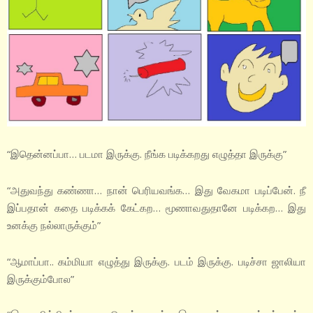
“இதென்னப்பா… படமா இருக்கு. நீங்க படிக்கறது எழுத்தா இருக்கு”
“அதுவந்து கண்ணா… நான் பெரியவங்க… இது வேகமா படிப்பேன். நீ
இப்பதான் கதை படிக்கக் கேட்கற… மூணாவதுதானே படிக்கற… இது
உனக்கு நல்லாருக்கும்”
“ஆமாப்பா..‌ கம்மியா எழுத்து இருக்கு. படம் இருக்கு. படிச்சா ஜாலியா
இருக்கும்போல”