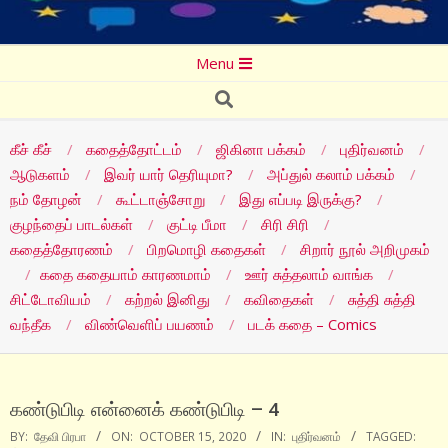
Secondary
Menu
Navigation
Search
Menu
கீச் கீச்
கதைத்தோட்டம்
ஜிகினா பக்கம்
புதிர்வனம்
ஆடுகளம்
இவர் யார் தெரியுமா?
அப்துல் கலாம் பக்கம்
நம் தோழன்
கூட்டாஞ்சோறு
இது எப்படி இருக்கு?
குழந்தைப் பாடல்கள்
குட்டி பீமா
சிரி சிரி
கதைத்தோரணம்
பிறமொழி கதைகள்
சிறார் நூல் அறிமுகம்
கதை கதையாம் காரணமாம்
ஊர் சுத்தலாம் வாங்க
சிட்டோவியம்
கற்றல் இனிது
கவிதைகள்
சுத்தி சுத்தி
வந்தீக
விண்வெளிப் பயணம்
படக் கதை – Comics
கண்டுபிடி என்னைக் கண்டுபிடி – 4
BY:
தேவி பிரபா
ON:
OCTOBER 15, 2020
IN:
புதிர்வனம்
TAGGED: