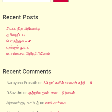
Recent Posts
சிவப்பு நிற மிதிவண்டி
தமிழைப் படி
பொருத்துக – 49
பறக்கும் பூநாய்
மாதங்களை அறிந்திடுவோம்
Recent Comments
Narayana Prasath
on
80 நாட்களில் உலகைச் சுற்றி – 6
R.Savithri
on
குற்றமே தண்டனை – நிர்மலன்
அணைக்குடி சு.சம்பத்
on
வால் காக்கை