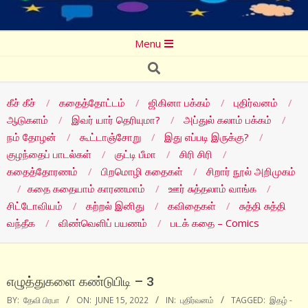
Secondary
Menu
Navigation
Search
Menu
கீச் கீச்
கதைத்தோட்டம்
ஜிகினா பக்கம்
புதிர்வனம்
ஆடுகளம்
இவர் யார் தெரியுமா?
அப்துல் கலாம் பக்கம்
நம் தோழன்
கூட்டாஞ்சோறு
இது எப்படி இருக்கு?
குழந்தைப் பாடல்கள்
குட்டி பீமா
சிரி சிரி
கதைத்தோரணம்
பிறமொழி கதைகள்
சிறார் நூல் அறிமுகம்
கதை கதையாம் காரணமாம்
ஊர் சுத்தலாம் வாங்க
சிட்டோவியம்
கற்றல் இனிது
கவிதைகள்
சுத்தி சுத்தி
வந்தீக
விண்வெளிப் பயணம்
படக் கதை – Comics
எழுத்துகளை கண்டுபிடி – 3
BY:
தேவி பிரபா
ON:
JUNE 15, 2022
IN:
புதிர்வனம்
TAGGED:
இதழ் -