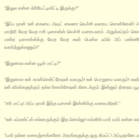
“இதுல என்ன க்ரியேட்டிவிட்டி இருக்கு?”
“இப்ப நான் உன் கையை அவுட் லைனா வெச்சி வரைய சொன்னேன்! அ
மாதிரி வேற வேற ஈசி டிசைன்ஸ் வெச்சி வரையலாம். அதுக்கப்றம் கொஞ
பண்ற டிசைன்ஸ்க்கு வேற வேற கலர் பென்ல ஃபில் அப் பண்ணினா
வளர்த்துக்கணும்!”
“இதுனால என்ன யூஸ் பாட்டி?”
“இதுனால உன் கான்சென்ட்ரேஷன் வளரும்! உன் பொறுமை வளரும்! கலர் 
உன் விரல்களுக்கும் நல்ல ரிலாக்சேஷன் கிடைக்கும். இன்னும் நிறைய யூ
“சரி பாட்டி! அப்ப நான் இந்த டிசைன் இன்னிக்கு வரையறேன்.”
“உன் ஃப்ரண்ட்ஸ் எல்லாருக்கும் இத சொல்லு! ஈவ்னிங் யார் யார் என்ன
“யார் நல்லா வரைஞ்சாங்களோ அவங்களுக்கு ஒரு கிஃப்ட்! அப்டிதானே பா