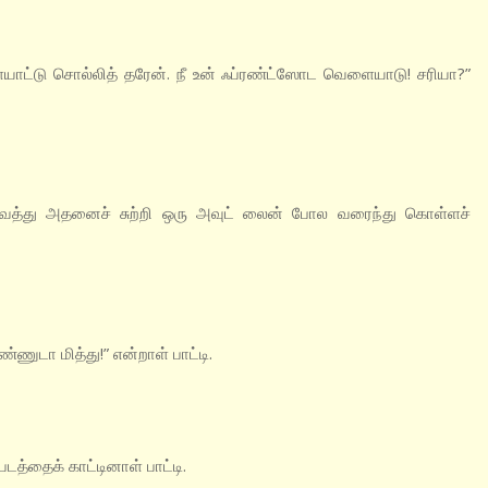
ையாட்டு சொல்லித் தரேன். நீ உன் ஃப்ரண்ட்ஸோட வெளையாடு! சரியா?”
வைத்து அதனைச் சுற்றி ஒரு அவுட் லைன் போல வரைந்து கொள்ளச்
ண்ணுடா மித்து!” என்றாள் பாட்டி.
படத்தைக் காட்டினாள் பாட்டி.