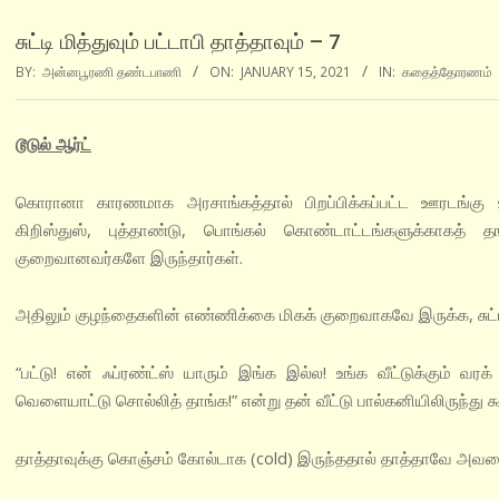
சுட்டி மித்துவும் பட்டாபி தாத்தாவும் – 7
BY:
அன்னபூரணி தண்டபாணி
ON:
JANUARY 15, 2021
IN:
கதைத்தோரணம்
டூடுல் ஆர்ட்
கொரானா காரணமாக அரசாங்கத்தால் பிறப்பிக்கப்பட்ட ஊரடங்கு உத்த
கிறிஸ்துஸ், புத்தாண்டு, பொங்கல் கொண்டாட்டங்களுக்காகத் தங
குறைவானவர்களே இருந்தார்கள்.
அதிலும் குழந்தைகளின் எண்ணிக்கை மிகக் குறைவாகவே இருக்க, சுட்ட
“பட்டு! என் ஃப்ரண்ட்ஸ் யாரும் இங்க இல்ல! உங்க வீட்டுக்கும் வர
வெளையாட்டு சொல்லித் தாங்க!” என்று தன் வீட்டு பால்கனியிலிருந்து 
தாத்தாவுக்கு கொஞ்சம் கோல்டாக (cold) இருந்ததால் தாத்தாவே அவனைத்