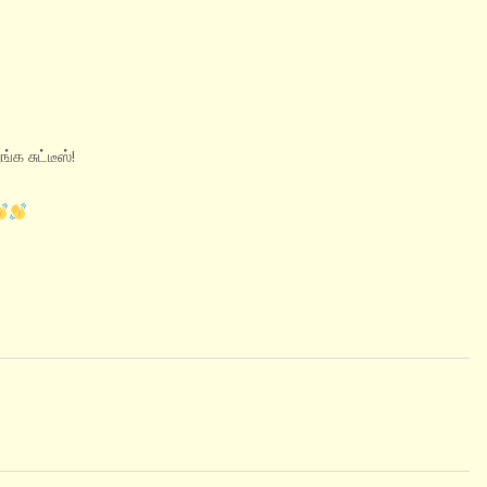
க சுட்டீஸ்!