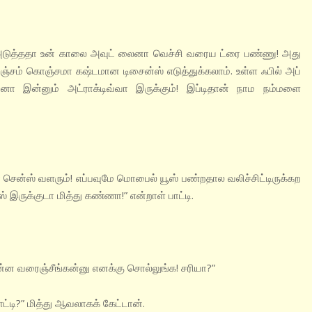
டுத்ததா உன் காலை அவுட் லைனா வெச்சி வரைய ட்ரை பண்ணு! அது
்சம் கொஞ்சமா கஷ்டமான டிசைன்ஸ் எடுத்துக்கலாம். உள்ள ஃபில் அப்
 இன்னும் அட்ராக்டிவ்வா இருக்கும்! இப்டிதான் நாம நம்மளை
சென்ஸ் வளரும்! எப்பவுமே மொபைல் யூஸ் பண்றதால வலிச்சிட்டிருக்கற
ஸ் இருக்குடா மித்து கண்ணா!” என்றாள் பாட்டி.
 என்ன வரைஞ்சீங்கன்னு எனக்கு சொல்லுங்க! சரியா?”
ட்டி?” மித்து ஆவலாகக் கேட்டான்.