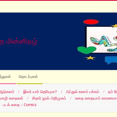
த மின்னிதழ்
த்துகள்
தொடர்புகள்
ஆடுகளம்
இவர் யார் தெரியுமா?
அப்துல் கலாம் பக்கம்
நம் 
மொழி கதைகள்
சிறார் நூல் அறிமுகம்
கதை கதையாம் காரணமா
படக் கதை – Comics