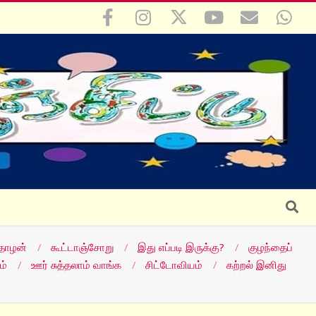
Search
தோழன்
கூட்டாஞ்சோறு
இது எப்படி இருக்கு?
குழந்தைப்
ம்
ஊர் சுத்தலாம் வாங்க
சிட்டோவியம்
கற்றல் இனிது