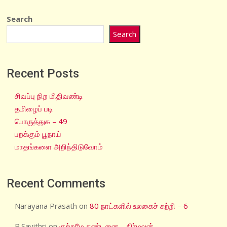
Search
Search
Recent Posts
சிவப்பு நிற மிதிவண்டி
தமிழைப் படி
பொருத்துக – 49
பறக்கும் பூநாய்
மாதங்களை அறிந்திடுவோம்
Recent Comments
Narayana Prasath
on
80 நாட்களில் உலகைச் சுற்றி – 6
R.Savithri
on
குற்றமே தண்டனை – நிர்மலன்