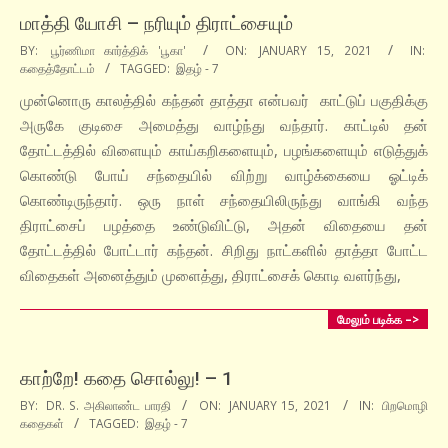
மாத்தி யோசி – நரியும் திராட்சையும்
2021-
BY:
பூர்ணிமா கார்த்திக் 'பூகா'
ON:
JANUARY 15, 2021
IN:
கதைத்தோட்டம்
TAGGED:
இதழ் - 7
01-
15
முன்னொரு காலத்தில் கந்தன் தாத்தா என்பவர் காட்டுப் பகுதிக்கு
அருகே குடிசை அமைத்து வாழ்ந்து வந்தார். காட்டில் தன்
தோட்டத்தில் விளையும் காய்கறிகளையும், பழங்களையும் எடுத்துக்
கொண்டு போய் சந்தையில் விற்று வாழ்க்கையை ஓட்டிக்
கொண்டிருந்தார். ஒரு நாள் சந்தையிலிருந்து வாங்கி வந்த
திராட்சைப் பழத்தை உண்டுவிட்டு, அதன் விதையை தன்
தோட்டத்தில் போட்டார் கந்தன். சிறிது நாட்களில் தாத்தா போட்ட
விதைகள் அனைத்தும் முளைத்து, திராட்சைக் கொடி வளர்ந்து,
மேலும் படிக்க –>
காற்றே! கதை சொல்லு! – 1
2021-
BY:
DR. S. அகிலாண்ட பாரதி
ON:
JANUARY 15, 2021
IN:
பிறமொழி
கதைகள்
TAGGED:
இதழ் - 7
01-