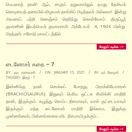
பெயரைத் தான்! ஆம், சாகும் தறுவாயிலும் நமது தேசியக்
கொடியைத் தரையில் விழாமல் தாங்கிப் பிடித்தவர் அல்லவா! இன்று
அவரைப் பற்றி கொஞ்சம் தெரிந்து கொள்வோம். திருப்பூர்
குமரனின் இயற்பெயர் குமாரசாமி. அக்டோபர் 4, 1904 அன்று
பிறந்தார். ஈரோடு மாவட்டத்தில்
மேலும் படிக்க –>
டைனோசர் கதை – 7
2021-
BY:
ஞா. கலையரசி
ON:
JANUARY 15, 2021
IN:
நம் தோழன்
TAGGED:
இதழ் - 7
01-
15
இன்னிக்கு நான் சொல்லப் போறது, பிராக்கியோசரஸ்
(BRACHIOSAURUS). இதுவும் பெரிய ஒட்டக சிவிங்கி மாதிரி
தான், இருக்கும். கழுத்து ரொம்ப நீளமாவும், வால் குட்டையாவும்
இருக்கும். மத்த டைனோசர் மாதிரி இல்லாம, இதுக்கு
முன்னங்கால், பின்னங்காலை விட நீளமாயிருக்கும்…
மேலும் படிக்க –>