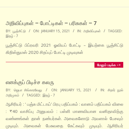
அறிவிப்புகள் – போட்டிகள் – பரிசுகள் – 7
2021-
BY:
பூஞ்சிட்டு
ON:
JANUARY 15, 2021
IN:
அறிவிப்புகள்
TAGGED:
இதழ் - 7
01-
15
பூஞ்சிட்டு பிப்ரவரி 2021 ஓவியப் போட்டி – இயற்கை பூஞ்சிட்டு
கிறிஸ்துமஸ் 2020 சிறப்புப் போட்டி முடிவுகள்
மேலும் படிக்க –>
எனக்குப் பிடிச்ச கலரு
2021-
BY:
ஜெயா சிங்காரவேலு
ON:
JANUARY 15, 2021
IN:
சிறார் நூல்
அறிமுகம்
TAGGED:
இதழ் - 7
01-
15
ஆசிரியர் : ‘ பஞ்சு மிட்டாய்’ பிரபு பதிப்பகம் : வானம் பதிப்பகம் விலை
: ₹40 வாசிப்பு அனுபவம் : பள்ளி மாணவியான வனிதாவிற்கு
வண்ணங்கள் தான் நண்பர்கள். அவைகளோடு அவளால் பேசவும்
முடியும். அவைகள் பேசுவதை கேட்கவும் முடியும். ஆசிரியர்