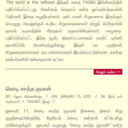
15
The wind in the willows இந்தக் கதை 1908ல் இங்கிலாந்தில்
பதிப்பிக்கப்பட்டது. கென்னத் க்ரஹாம் என்ற ஓய்வுபெற்றவங்கி
அதிகாரி இதை எழுதியுள்ளார். தன் மகன் சிறுவனாக இருக்கும்
பொழுது அவனுக்குக் கூறிய சிறுகதைகளைச் சற்றுப் பெரிதாக்கி
நாவல் வடிவத்தில் கிரஹாம் உருவாக்கியுள்ளார். பலமுறை
பதிப்பிக்கப்பட்ட இந்த நூல், திரைப்படமாகவும் வால்ட் டிஸ்னி
தயாரிப்பில் வெளிவந்துள்ளது. இதன் பல பகுதிகள்
சிறுகதைகளாகவும் நாடகங்களாகவும் இயற்றப்பட்டுள்ளன. நான்கு
நண்பர்களின் உன்னதமான நட்பை
மேலும் படிக்க –>
கொடி காத்த குமரன்
2021-
BY:
ஜெயா சிங்காரவேலு
ON:
JANUARY 15, 2021
IN:
இவர் யார்
தெரியுமா?
TAGGED:
இதழ் - 7
01-
15
ஜனவரி 11: கொடி காத்த குமரன் நினைவு தினம். சிறு
குழந்தையிலிருந்தே தேசியக் கொடி என்றால் சட்டென்று
எல்லோருக்கும் ஞாபகம் வருவது “கொடி காத்த குமரன்” என்ற