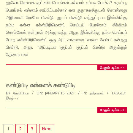
15
ஹலோ செல்லக் குட்டீஸ்! பொங்கல் எல்லாம் எப்படி போச்சு? கரும்பு,
பொங்கல் எல்லாம் சாப்பிட்டாச்சா? என குதூகலத்துடன் சொன்னது
அறிவாளி ரோபோ பிண்டு. ஹாய் பிண்டு! வந்துட்டியா இன்னிக்கு
நம்ம என்ன எக்ஸ்பிரிமெண்ட் செய்யப் போறோம். சீக்கிரம்
சொல்லேன் என்றாள் அங்கு வந்த அனு. இன்னிக்கு நம்ம செய்யப்
போற எக்ஸ்பிரிமெண்ட் ஒரு அட்டகாசமான ‘லாவா லேம்ப்’ என்றது
பிண்டு. அனு, “அப்படியா சூப்பர் சூப்பர் பிண்டு அதுக்குத்
தேவையான
மேலும் படிக்க –>
கண்டுபிடி என்னைக் கண்டுபிடி
2021-
BY:
தேவி பிரபா
ON:
JANUARY 15, 2021
IN:
புதிர்வனம்
TAGGED:
இதழ் - 7
01-
15
மேலும் படிக்க –>
Posts
1
2
3
Next