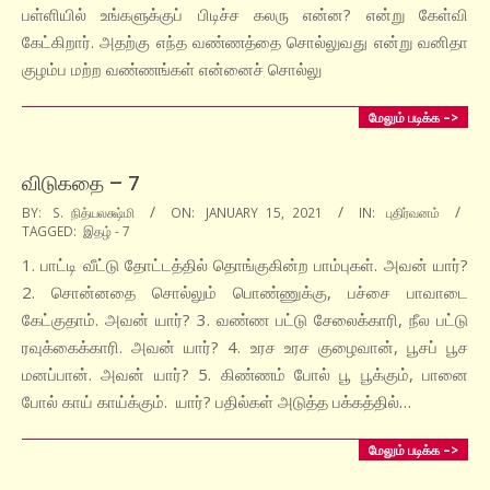
பள்ளியில் உங்களுக்குப் பிடிச்ச கலரு என்ன? என்று கேள்வி
கேட்கிறார். அதற்கு எந்த வண்ணத்தை சொல்லுவது என்று வனிதா
குழம்ப மற்ற வண்ணங்கள் என்னைச் சொல்லு
மேலும் படிக்க –>
விடுகதை – 7
2021-
BY:
S. நித்யலக்ஷ்மி
ON:
JANUARY 15, 2021
IN:
புதிர்வனம்
TAGGED:
இதழ் - 7
01-
15
1. பாட்டி வீட்டு தோட்டத்தில் தொங்குகின்ற பாம்புகள். அவன் யார்?
2. சொன்னதை சொல்லும் பொண்ணுக்கு, பச்சை பாவாடை
கேட்குதாம். அவன் யார்? 3. வண்ண பட்டு சேலைக்காரி, நீல பட்டு
ரவுக்கைக்காரி. அவன் யார்? 4. உரச உரச குழைவான், பூசப் பூச
மனப்பான். அவன் யார்? 5. கிண்ணம் போல் பூ பூக்கும், பானை
போல் காய் காய்க்கும். யார்? பதில்கள் அடுத்த பக்கத்தில்…
மேலும் படிக்க –>