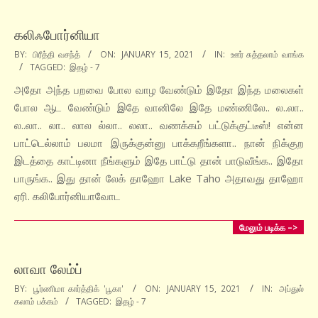
கலிஃபோர்னியா
2021-
BY:
பிரீத்தி வசந்த்
ON:
JANUARY 15, 2021
IN:
ஊர் சுத்தலாம் வாங்க
TAGGED:
இதழ் - 7
01-
15
அதோ அந்த பறவை போல வாழ வேண்டும் இதோ இந்த மலைகள்
போல ஆட வேண்டும் இதே வானிலே இதே மண்ணிலே.. ல..லா..
ல..லா.. லா.. லால ல்லா.. லலா.. வணக்கம் பட்டுக்குட்டீஸ்! என்ன
பாட்டெல்லாம் பலமா இருக்குன்னு பாக்கறீங்களா.. நான் நிக்குற
இடத்தை காட்டினா நீங்களும் இதே பாட்டு தான் பாடுவீங்க.. இதோ
பாருங்க.. இது தான் லேக் தாஹோ Lake Taho அதாவது தாஹோ
ஏரி. கலிபோர்னியாவோட
மேலும் படிக்க –>
லாவா லேம்ப்
2021-
BY:
பூர்ணிமா கார்த்திக் 'பூகா'
ON:
JANUARY 15, 2021
IN:
அப்துல்
கலாம் பக்கம்
TAGGED:
இதழ் - 7
01-