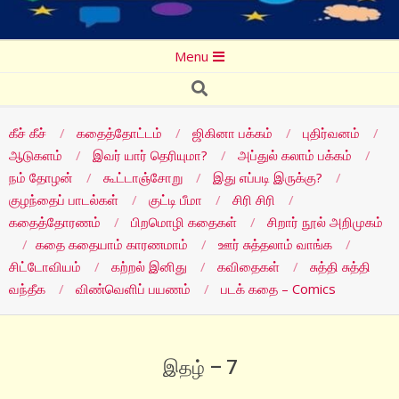
Secondary
Menu
Navigation
Search
Menu
கீச் கீச்
கதைத்தோட்டம்
ஜிகினா பக்கம்
புதிர்வனம்
ஆடுகளம்
இவர் யார் தெரியுமா?
அப்துல் கலாம் பக்கம்
நம் தோழன்
கூட்டாஞ்சோறு
இது எப்படி இருக்கு?
குழந்தைப் பாடல்கள்
குட்டி பீமா
சிரி சிரி
கதைத்தோரணம்
பிறமொழி கதைகள்
சிறார் நூல் அறிமுகம்
கதை கதையாம் காரணமாம்
ஊர் சுத்தலாம் வாங்க
சிட்டோவியம்
கற்றல் இனிது
கவிதைகள்
சுத்தி சுத்தி
வந்தீக
விண்வெளிப் பயணம்
படக் கதை – Comics
இதழ் – 7