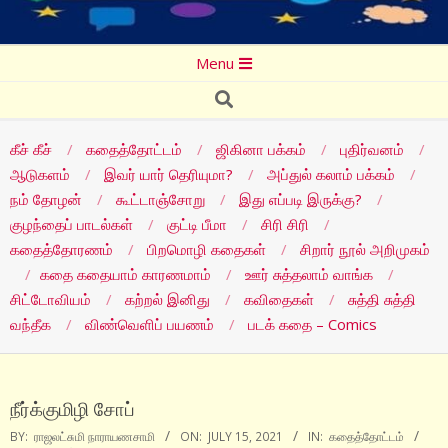
Secondary
Menu
Navigation
Search
Menu
கீச் கீச்
கதைத்தோட்டம்
ஜிகினா பக்கம்
புதிர்வனம்
ஆடுகளம்
இவர் யார் தெரியுமா?
அப்துல் கலாம் பக்கம்
நம் தோழன்
கூட்டாஞ்சோறு
இது எப்படி இருக்கு?
குழந்தைப் பாடல்கள்
குட்டி பீமா
சிரி சிரி
கதைத்தோரணம்
பிறமொழி கதைகள்
சிறார் நூல் அறிமுகம்
கதை கதையாம் காரணமாம்
ஊர் சுத்தலாம் வாங்க
சிட்டோவியம்
கற்றல் இனிது
கவிதைகள்
சுத்தி சுத்தி
வந்தீக
விண்வெளிப் பயணம்
படக் கதை – Comics
நீர்க்குமிழி சோப்
BY:
ராஜலட்சுமி நாராயணசாமி
ON:
JULY 15, 2021
IN:
கதைத்தோட்டம்