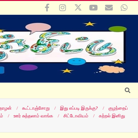
Search
தோழன்
கூட்டாஞ்சோறு
இது எப்படி இருக்கு?
குழந்தைப்
ம்
ஊர் சுத்தலாம் வாங்க
சிட்டோவியம்
கற்றல் இனிது