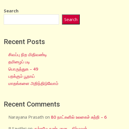
Search
Search
Recent Posts
சிவப்பு நிற மிதிவண்டி
தமிழைப் படி
பொருத்துக – 49
பறக்கும் பூநாய்
மாதங்களை அறிந்திடுவோம்
Recent Comments
Narayana Prasath
on
80 நாட்களில் உலகைச் சுற்றி – 6
R.Savithri
on
குற்றமே தண்டனை – நிர்மலன்