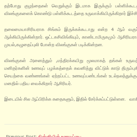
தற்போது குழந்தைகள் வெறுக்கும் இடமாக இருக்கும் பள்ளிக்கூடத
விலங்குகளைக் கொண்டு பள்ளிக்கூடத்தை உருவாக்கியிருக்கிறார் இச்ச
தலைமையாசிரியராக சிங்கம் இருக்கக்கூடாது என்ற 4 ஆம் வக
ஆக்கியிருக்கின்றார். ஒட்டகசிவிங்கியும், காண்டாமிருகமும் ஆசிரியராக
முயல்,கழுதைப்புலி போன்ற விலங்குகள் படிக்கின்றன.
விலங்குகள் அனைத்தும் ,மந்திரக்கயிறு மூலமாகத் தங்கள் உருவத
மனிதர்களின் உணவுப் பழக்கத்தைக் கவனித்து விட்டுக் காடு திரும்ப
செயற்கை வண்ணங்கள் ஏற்றப்பட்ட உணவுப்பண்டங்கள் உடல்நலத்துக்குக
மனதில் பதிய வைக்கிறார் ஆசிரியர்.
இடையில் சில ஆப்பிரிக்க கதைகளும், இதில் சேர்க்கப்பட்டுள்ளன. வா
2022-
09-
Previous Post:
கின்னியின் உணவுப்பை