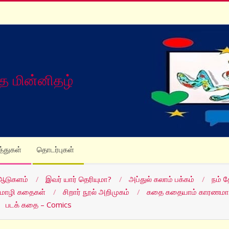
த மின்னிதழ்
த்துகள்
தொடர்புகள்
ஆடுகளம்
இவர் யார் தெரியுமா?
அப்துல் கலாம் பக்கம்
நம் 
மொழி கதைகள்
சிறார் நூல் அறிமுகம்
கதை கதையாம் காரணமா
படக் கதை – Comics