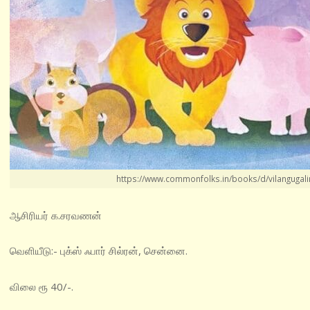
https://www.commonfolks.in/books/d/vilangugal
ஆசிரியர் க.சரவணன்
வெளியீடு:- புக்ஸ் ஃபார் சில்ரன், சென்னை.
விலை ரூ 40/-.