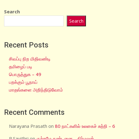
Search
Search
Recent Posts
சிவப்பு நிற மிதிவண்டி
தமிழைப் படி
பொருத்துக – 49
பறக்கும் பூநாய்
மாதங்களை அறிந்திடுவோம்
Recent Comments
Narayana Prasath
on
80 நாட்களில் உலகைச் சுற்றி – 6
R.Savithri
on
குற்றமே தண்டனை – நிர்மலன்