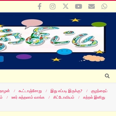
Search
தோழன்
கூட்டாஞ்சோறு
இது எப்படி இருக்கு?
குழந்தைப்
ம்
ஊர் சுத்தலாம் வாங்க
சிட்டோவியம்
கற்றல் இனிது