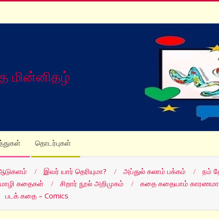
த மின்னிதழ்
த்துகள்
தொடர்புகள்
ஆடுகளம்
இவர் யார் தெரியுமா?
அப்துல் கலாம் பக்கம்
நம் 
மொழி கதைகள்
சிறார் நூல் அறிமுகம்
கதை கதையாம் காரணமா
படக் கதை – Comics