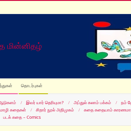
த மின்னிதழ்
த்துகள்
தொடர்புகள்
ஆடுகளம்
இவர் யார் தெரியுமா?
அப்துல் கலாம் பக்கம்
நம் 
மொழி கதைகள்
சிறார் நூல் அறிமுகம்
கதை கதையாம் காரணமா
படக் கதை – Comics