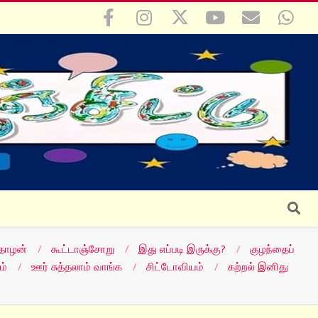
Search
தோழன்
கூட்டாஞ்சோறு
இது எப்படி இருக்கு?
குழந்தைப்
ம்
ஊர் சுத்தலாம் வாங்க
சிட்டோவியம்
கற்றல் இனிது