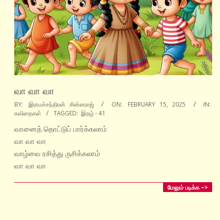
வா வா வா
2025-
BY:
இராமச்சந்திரன் சின்னராஜ்
ON:
FEBRUARY 15, 2025
IN:
கவிதைகள்
TAGGED:
இதழ் - 41
02-
15
வானைத் தொட்டுப் பார்க்கலாம்
வா வா வா
வாழ்வை ரசித்து ருசிக்கலாம்
வா வா வா
மேலும் படிக்க –>