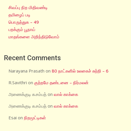
சிவப்பு நிற மிதிவண்டி
தமிழைப் படி
பொருத்துக – 49
பறக்கும் பூநாய்
மாதங்களை அறிந்திடுவோம்
Recent Comments
Narayana Prasath
on
80 நாட்களில் உலகைச் சுற்றி – 6
R.Savithri
on
குற்றமே தண்டனை – நிர்மலன்
அணைக்குடி சு.சம்பத்
on
வால் காக்கை
அணைக்குடி சு.சம்பத்
on
வால் காக்கை
Esai
on
நிறமூட்டிகள்