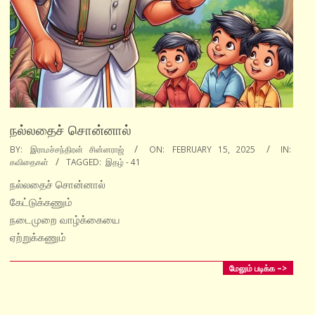
நல்லதைச் சொன்னால்
2025-
BY:
இராமச்சந்திரன் சின்னராஜ்
ON:
FEBRUARY 15, 2025
IN:
கவிதைகள்
TAGGED:
இதழ் - 41
02-
15
நல்லதைச் சொன்னால்
கேட்டுக்கணும்
நடைமுறை வாழ்க்கையை
ஏற்றுக்கணும்
மேலும் படிக்க –>