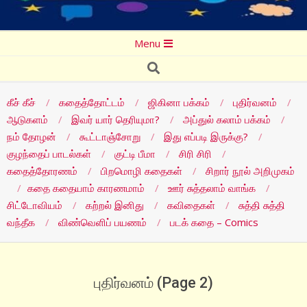
Secondary
Menu
Navigation
Search
Menu
கீச் கீச்
கதைத்தோட்டம்
ஜிகினா பக்கம்
புதிர்வனம்
ஆடுகளம்
இவர் யார் தெரியுமா?
அப்துல் கலாம் பக்கம்
நம் தோழன்
கூட்டாஞ்சோறு
இது எப்படி இருக்கு?
குழந்தைப் பாடல்கள்
குட்டி பீமா
சிரி சிரி
கதைத்தோரணம்
பிறமொழி கதைகள்
சிறார் நூல் அறிமுகம்
கதை கதையாம் காரணமாம்
ஊர் சுத்தலாம் வாங்க
சிட்டோவியம்
கற்றல் இனிது
கவிதைகள்
சுத்தி சுத்தி
வந்தீக
விண்வெளிப் பயணம்
படக் கதை – Comics
புதிர்வனம்
(Page 2)