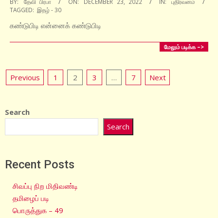
2022-
BY:
தேவி பிரபா
ON:
DECEMBER 23, 2022
IN:
புதிர்வனம்
TAGGED:
இதழ் - 30
12-
23
கண்டுபிடி என்னைக் கண்டுபிடி
மேலும் படிக்க –>
Posts
Previous
1
2
3
…
7
Next
pagination
Search
Search
Recent Posts
சிவப்பு நிற மிதிவண்டி
தமிழைப் படி
பொருத்துக – 49