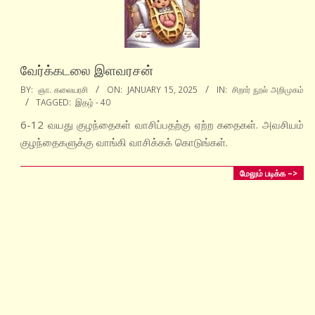
வேர்க்கடலை இளவரசன்
2025-
BY:
ஞா. கலையரசி
ON:
JANUARY 15, 2025
IN:
சிறார் நூல் அறிமுகம்
TAGGED:
இதழ் - 40
01-
15
6-12 வயது குழந்தைகள் வாசிப்பதற்கு ஏற்ற கதைகள். அவசியம்
குழந்தைகளுக்கு வாங்கி வாசிக்கக் கொடுங்கள்.
மேலும் படிக்க –>