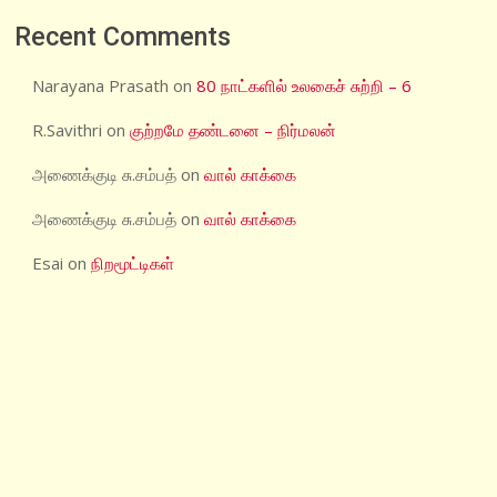
Recent Comments
Narayana Prasath
on
80 நாட்களில் உலகைச் சுற்றி – 6
R.Savithri
on
குற்றமே தண்டனை – நிர்மலன்
அணைக்குடி சு.சம்பத்
on
வால் காக்கை
அணைக்குடி சு.சம்பத்
on
வால் காக்கை
Esai
on
நிறமூட்டிகள்