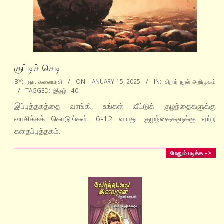
குட்டிச் செடி
2025-
BY:
ஞா. கலையரசி
ON:
JANUARY 15, 2025
IN:
சிறார் நூல் அறிமுகம்
TAGGED:
இதழ் - 40
01-
15
இப்புத்தகத்தை வாங்கி, உங்கள் வீட்டுக் குழந்தைகளுக்கு
வாசிக்கக் கொடுங்கள். 6-12 வயது குழந்தைகளுக்கு ஏற்ற
கதைப்புத்தகம்.
மேலும் படிக்க –>