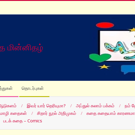
த மின்னிதழ்
த்துகள்
தொடர்புகள்
ஆடுகளம்
இவர் யார் தெரியுமா?
அப்துல் கலாம் பக்கம்
நம் 
மொழி கதைகள்
சிறார் நூல் அறிமுகம்
கதை கதையாம் காரணமா
படக் கதை – Comics