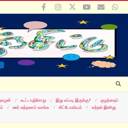
Search
தோழன்
கூட்டாஞ்சோறு
இது எப்படி இருக்கு?
குழந்தைப்
ம்
ஊர் சுத்தலாம் வாங்க
சிட்டோவியம்
கற்றல் இனிது