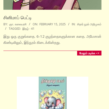
சினிமாப் பெட்டி
2025-
BY:
ஞா. கலையரசி
ON:
FEBRUARY 15, 2025
IN:
சிறார் நூல் அறிமுகம்
TAGGED:
இதழ் - 41
02-
15
இது ஒரு குறுங்கதை. 6-12 குழந்தைகளுக்கான கதை. அமேசான்
கிண்டிலிலும், இந்நூல் கிடைக்கின்றது.
மேலும் படிக்க –>