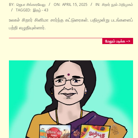
2025-
BY:
ஜெயா சிங்காரவேலு
ON:
APRIL 15, 2025
IN:
சிறார் நூல் அறிமுகம்
TAGGED:
இதழ் - 43
04-
15
உலகச் சிறார் சினிமா சார்ந்த கட்டுரைகள். பதிமூன்று படங்களைப்
பற்றி எழுதியுள்ளார்.
மேலும் படிக்க –>