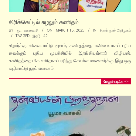
கிரிக்கெட்டில் சுழலும் கணிதம்
2025-
BY:
ஞா. கலையரசி
ON:
MARCH 15, 2025
IN:
சிறார் நூல் அறிமுகம்
TAGGED:
இதழ் - 42
03-
15
சிறார்க்கு விளையாட்டு மூலம், கணிதத்தை எளிமையாகப் புரிய
வைக்கும் புதிய முயற்சியில் இறங்கியுள்ளார் விழியன்.
கணிதத்தை மிக எளிதாகப் புரிந்து கொள்ள மாணவர்க்கு இது ஒரு
வழிகாட்டு நூல் எனலாம்.
மேலும் படிக்க –>