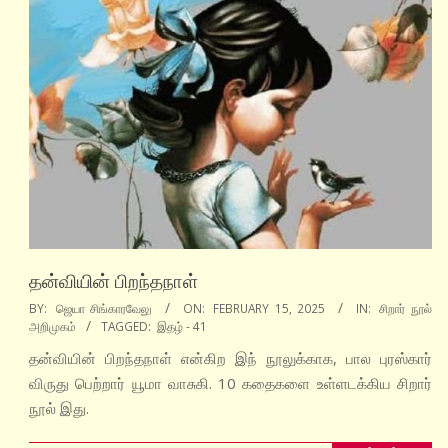
தன்வியின் பிறந்தநாள்
2025-
BY:
ஜெயா சிங்காரவேலு
ON:
FEBRUARY 15, 2025
IN:
சிறார் நூல்
அறிமுகம்
TAGGED:
இதழ் - 41
02-
15
தன்வியின் பிறந்தநாள் என்கிற இந் நூலுக்காக, பால புரஸ்கார்
விருது பெற்றார் யூமா வாசுகி. 10 கதைகளை உள்ளடக்கிய சிறார்
நூல் இது.