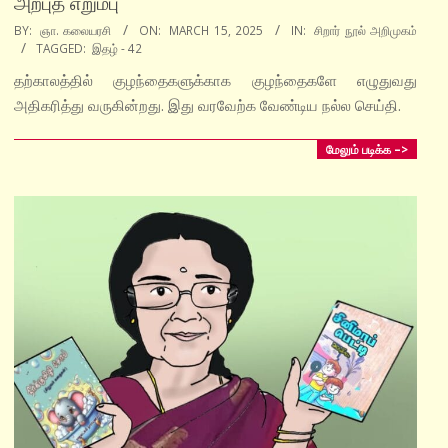
அற்புத எறும்பு
2025-
BY:
ஞா. கலையரசி
ON:
MARCH 15, 2025
IN:
சிறார் நூல் அறிமுகம்
TAGGED:
இதழ் - 42
03-
15
தற்காலத்தில் குழந்தைகளுக்காக குழந்தைகளே எழுதுவது
அதிகரித்து வருகின்றது. இது வரவேற்க வேண்டிய நல்ல செய்தி.
மேலும் படிக்க –>