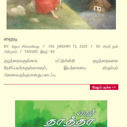
ஹைடி
2025-
BY:
ஜெயா சிங்காரவேலு
ON:
JANUARY 15, 2025
IN:
சிறார் நூல்
அறிமுகம்
TAGGED:
இதழ் - 40
01-
15
குழந்தைகளுக்காக மட்டுமின்றி குழந்தைகளை
நேசிப்பவர்களுக்காகவும், இயற்கையை விரும்பும்
அனைவருக்குமானது படைப்பு
மேலும் படிக்க –>