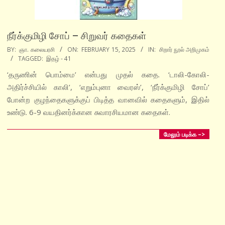
நீர்க்குமிழி சோப் – சிறுவர் கதைகள்
2025-
BY:
ஞா. கலையரசி
ON:
FEBRUARY 15, 2025
IN:
சிறார் நூல் அறிமுகம்
TAGGED:
இதழ் - 41
02-
15
‘தருணின் பொம்மை’ என்பது முதல் கதை. ‘டாலி-கோலி-
அதிர்ச்சியில் காலி’, ‘எறும்புனா வைரஸ்’, ‘நீர்க்குமிழி சோப்’
போன்ற குழந்தைகளுக்குப் பிடித்த வானவில் கதைகளும், இதில்
உண்டு. 6-9 வயதினர்க்கான சுவாரசியமான கதைகள்.
மேலும் படிக்க –>