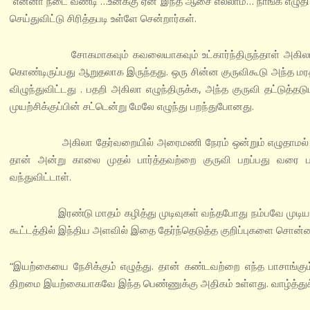
“என்னா நடை வண்டி …உனக்கு ஏன் இந்த ஆசை எல்லாம்… நாங்க எழுதி 
செய்துவிட்டு சிரித்தபடி உள்ளே சென்றார்கள்.
சோகமாகவும் கவலையாகவும் உட்கார்ந்திருந்தாள் அகிலா. அவள்
கொண்டிருப்பது ஆறுதலாக இருந்தது. ஒரு சின்ன குருவிகூடு அந்த மரத்த
விழுந்துவிட்டது . பதறி அகிலா எழுந்திருக்க, அந்த குருவி தட்டுத்தடு
முயற்சிக்குப்பின் சட்டென்று மேலே எழுந்து பறந்துபோனது.
அகிலா தேர்வறையில் அரைமணி நேரம் ஒன்றும் எழுதாமல் விழித்து
தான் அன்று காலை முதல் பார்த்தவற்றை குருவி பறப்பது வரை ப
வந்துவிட்டாள்.
இரண்டு மாதம் கழித்து முடிவுகள் வந்தபோது நம்பவே முடியவில்லை
கூட்டத்தில் இந்திய அளவில் இதை தேர்ந்தெடுத்த குறிப்புகளை சொன்ன
“இயற்கையை நேசிக்கும் எழுத்து. தான் கண்டவற்றை எந்த பாசாங்கும்
திறமை இயற்கையாகவே இந்த பெண்ணுக்கு அதிகம் உள்ளது. வாழ்த்துக