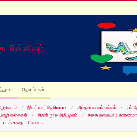
த மின்னிதழ்
த்துகள்
தொடர்புகள்
ஆடுகளம்
இவர் யார் தெரியுமா?
அப்துல் கலாம் பக்கம்
நம் 
மொழி கதைகள்
சிறார் நூல் அறிமுகம்
கதை கதையாம் காரணமா
படக் கதை – Comics