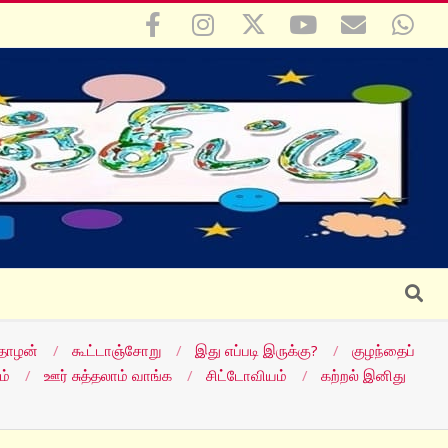
Search
தோழன்
கூட்டாஞ்சோறு
இது எப்படி இருக்கு?
குழந்தைப்
ம்
ஊர் சுத்தலாம் வாங்க
சிட்டோவியம்
கற்றல் இனிது