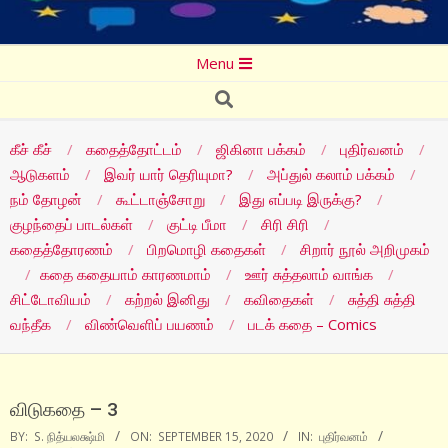
Secondary
Menu
Navigation
Search
Menu
கீச் கீச்
கதைத்தோட்டம்
ஜிகினா பக்கம்
புதிர்வனம்
ஆடுகளம்
இவர் யார் தெரியுமா?
அப்துல் கலாம் பக்கம்
நம் தோழன்
கூட்டாஞ்சோறு
இது எப்படி இருக்கு?
குழந்தைப் பாடல்கள்
குட்டி பீமா
சிரி சிரி
கதைத்தோரணம்
பிறமொழி கதைகள்
சிறார் நூல் அறிமுகம்
கதை கதையாம் காரணமாம்
ஊர் சுத்தலாம் வாங்க
சிட்டோவியம்
கற்றல் இனிது
கவிதைகள்
சுத்தி சுத்தி
வந்தீக
விண்வெளிப் பயணம்
படக் கதை – Comics
விடுகதை – 3
BY:
S. நித்யலக்ஷ்மி
ON:
SEPTEMBER 15, 2020
IN:
புதிர்வனம்