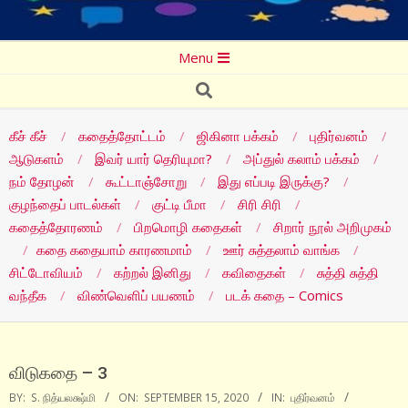
Secondary
Menu
Navigation
Search
Menu
கீச் கீச்
கதைத்தோட்டம்
ஜிகினா பக்கம்
புதிர்வனம்
ஆடுகளம்
இவர் யார் தெரியுமா?
அப்துல் கலாம் பக்கம்
நம் தோழன்
கூட்டாஞ்சோறு
இது எப்படி இருக்கு?
குழந்தைப் பாடல்கள்
குட்டி பீமா
சிரி சிரி
கதைத்தோரணம்
பிறமொழி கதைகள்
சிறார் நூல் அறிமுகம்
கதை கதையாம் காரணமாம்
ஊர் சுத்தலாம் வாங்க
சிட்டோவியம்
கற்றல் இனிது
கவிதைகள்
சுத்தி சுத்தி
வந்தீக
விண்வெளிப் பயணம்
படக் கதை – Comics
விடுகதை – 3
BY:
S. நித்யலக்ஷ்மி
ON:
SEPTEMBER 15, 2020
IN:
புதிர்வனம்